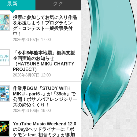
最新
タグ
投票に参加してお気に入り作品
を応援しよう！プログラミン
グ・コンテスト一般投票受付
中！
2026年8月07日 17:00
「令和8年熊本地震」復興支援
企画実施のお知らせ
（HATSUNE MIKU CHARITY
PROJECT）
2026年8月07日 12:00
作業用BGM『STUDY WITH
MIKU - part6 -』が『39ch』で
公開！ボサノバアレンジシリー
ズの締めくくり！
2026年8月06日 19:00
YouTube Music Weekend 12.0
のDay2ヘッドライナーに「ポ
ケモン feat. 初音ミク」が参加