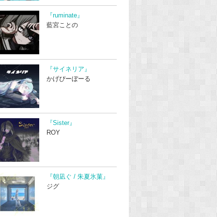
『ruminate』
藍宮ことの
『サイネリア』
かげぴーぼーる
『Sister』
ROY
『朝凪ぐ / 朱夏氷菓』
ジグ