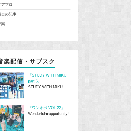
ピアプロ
過去の記事
音楽
音楽配信・サブスク
『STUDY WITH MIKU
part 6』
STUDY WITH MIKU
『ワンオポ VOL.22』
Wonderful★opportunity!