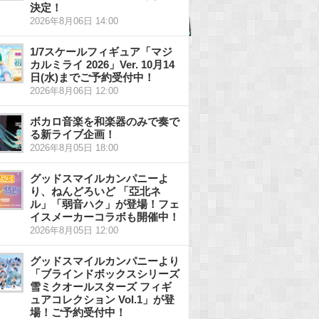
決定！
2026年8月06日 14:00
1/7スケールフィギュア「マジ
カルミライ 2026」Ver. 10月14
日(水)までご予約受付中！
2026年8月06日 12:00
ボカロ音楽を和楽器のみで奏で
る新ライブ企画！
2026年8月05日 18:00
グッドスマイルカンパニーよ
り、ねんどろいど 「亞北ネ
ル」「弱音ハク」が登場！フェ
イスメーカーコラボも開催中！
2026年8月05日 12:00
グッドスマイルカンパニーより
「ブラインドボックスシリーズ
雪ミクオールスターズ フィギ
ュアコレクション Vol.1」が登
場！ご予約受付中！