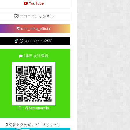
YouTube
ニコニコチャンネル
cfm_miku_official
@hatsunemiku0831
LINE 友達登録
ID：@hatsunemiku
初音ミク公式ナビ「ミクナビ」