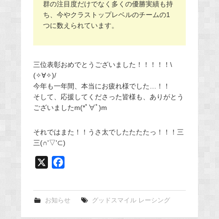
群の注目度だけでなく多くの優勝実績も持
ち、今やクラストップレベルのチームの1
つに数えられています。
三位表彰おめでとうございました！！！！！\
(✧∀✧)/
今年も一年間、本当にお疲れ様でした…！！
そして、応援してくださった皆様も、ありがとう
ございましたm(*ﾟ∀ﾟ)m
それではまた！！うさ太でしたたたたっ！！！三
三(∩'▽'⊂)
X
F
a
c
e
お知らせ
グッドスマイル レーシング
b