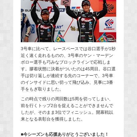
3号車に比べて、レースペースでは谷口選手が1秒
近く速く走れるものの、3号車のヤン・マーデン
ボロー選手も巧みなブロックラインで応戦しま
す。膠着状態に決着がついたのは45周目。谷口選
手は切り返しが連続する先のコーナーで、3号車
のインサイドに思い切って飛び込み、見事に3番
手をもぎ取りました。
この時点で残りの周回数は5周を切ってしまい、
前を行くトップ2台を捉えることができませんで
したが、そのまま3位でフィニッシュ。開幕戦以
来となる表彰台を獲得しました。
■今シーズンも応援ありがとうございました！