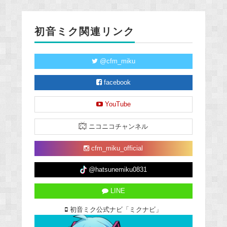
初音ミク関連リンク
@cfm_miku
facebook
YouTube
ニコニコチャンネル
cfm_miku_official
@hatsunemiku0831
LINE
初音ミク公式ナビ「ミクナビ」