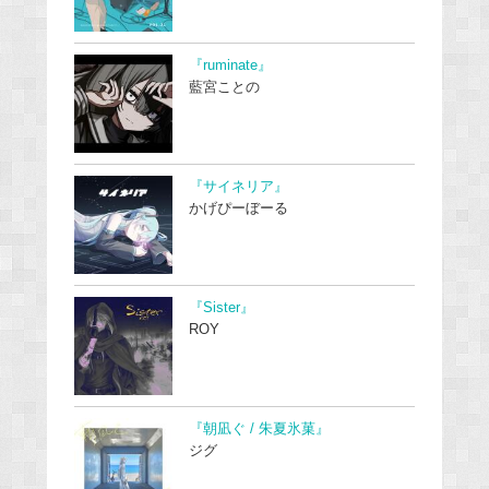
『ruminate』
藍宮ことの
『サイネリア』
かげぴーぼーる
『Sister』
ROY
『朝凪ぐ / 朱夏氷菓』
ジグ