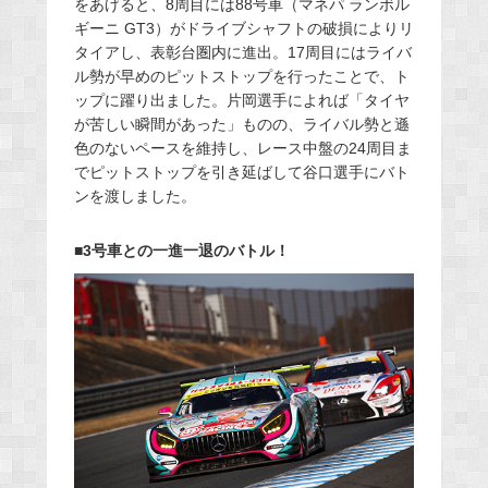
をあげると、8周目には88号車（マネパ ランボル
ギーニ GT3）がドライブシャフトの破損によりリ
タイアし、表彰台圏内に進出。17周目にはライバ
ル勢が早めのピットストップを行ったことで、ト
ップに躍り出ました。片岡選手によれば「タイヤ
が苦しい瞬間があった」ものの、ライバル勢と遜
色のないペースを維持し、レース中盤の24周目ま
でピットストップを引き延ばして谷口選手にバト
ンを渡しました。
■3号車との一進一退のバトル！