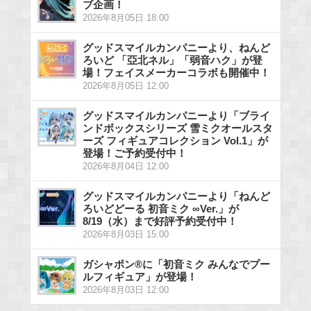
ブ企画！
2026年8月05日 18:00
グッドスマイルカンパニーより、ねんど
ろいど 「亞北ネル」「弱音ハク」が登
場！フェイスメーカーコラボも開催中！
2026年8月05日 12:00
グッドスマイルカンパニーより「ブライ
ンドボックスシリーズ 雪ミクオールスタ
ーズ フィギュアコレクション Vol.1」が
登場！ご予約受付中！
2026年8月04日 12:00
グッドスマイルカンパニーより「ねんど
ろいどどーる 初音ミク ∞Ver.」が
8/19（水）まで好評予約受付中！
2026年8月03日 15:00
ガシャポン®に「初音ミク みんなでプー
ルフィギュア」が登場！
2026年8月03日 12:00