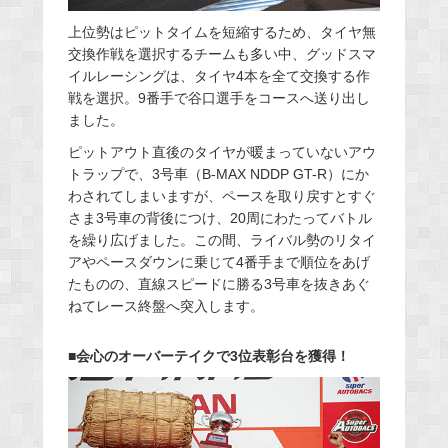
上位勢はピットタイムを短縮するため、タイヤ無
交換作戦を選択するチームも多い中、グッドスマ
イルレーシングは、タイヤ4本を全て交換する作
戦を選択。9番手で谷口選手をコースへ送り出し
ました。
ピットアウト直後のタイヤが暖まっていないアウ
トラップで、3号車（B-MAX NDDP GT-R）にか
わされてしまいますが、ペースを取り戻すとすぐ
さま3号車の背後につけ、20周にわたってバトル
を繰り広げました。この間、ライバル勢のリタイ
アやペースダウンに乗じて4番手まで順位をあげ
たものの、直線スピードに勝る3号車を抜きあぐ
ねてレース終盤へ突入します。
■会心のオーバーテイクで3位表彰台を獲得！