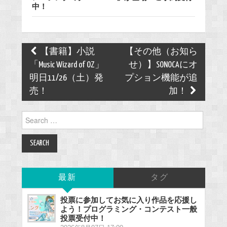
中！
Post
【書籍】小説
【その他（お知ら
navigation
「Music Wizard of OZ」
せ）】SONOCAにオ
明日11/26（土）発
プション機能が追
売！
加！
Search
for:
最新
タグ
投票に参加してお気に入り作品を応援し
よう！プログラミング・コンテスト一般
投票受付中！