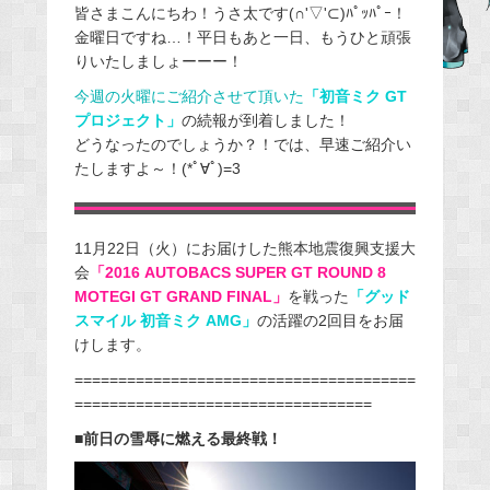
皆さまこんにちわ！うさ太です(∩'▽'⊂)ﾊﾟｯﾊﾟｰ！
c
金曜日ですね…！平日もあと一日、もうひと頑張
e
りいたしましょーーー！
b
今週の火曜にご紹介させて頂いた
「初音ミク GT
o
プロジェクト」
の続報が到着しました！
o
どうなったのでしょうか？！では、早速ご紹介い
k
たしますよ～！(*ﾟ∀ﾟ)=3
11月22日（火）にお届けした熊本地震復興支援大
会
「2016 AUTOBACS SUPER GT ROUND 8
MOTEGI GT GRAND FINAL」
を戦った
「グッド
スマイル 初音ミク AMG」
の活躍の2回目をお届
けします。
=======================================
==================================
■前日の雪辱に燃える最終戦！