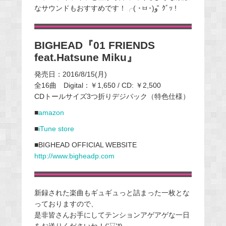
なサウンドもおすすめです！╭( ･ㅂ･)و ̑̑ ｸﾞｯ !
BIGHEAD『01 FRIENDS
feat.Hatsune Miku』
発売日：2016/8/15(月)
全16曲 Digital：￥1,650 / CD: ￥2,500
CDトールサイズ3つ折りデジパック（特色仕様）
■
amazon
■
iTune store
■BIGHEAD OFFICIAL WEBSITE
http://www.bigheadp.com
新録された楽曲もギュギュっと詰まった一枚とな
っておりますので、
是非皆さんお手にしてテンションアゲアゲな一日