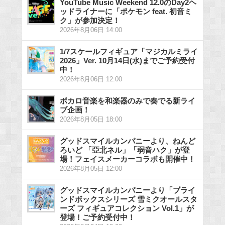
YouTube Music Weekend 12.0のDay2ヘ
ッドライナーに「ポケモン feat. 初音ミ
ク」が参加決定！
2026年8月06日 14:00
1/7スケールフィギュア「マジカルミライ
2026」Ver. 10月14日(水)までご予約受付
中！
2026年8月06日 12:00
ボカロ音楽を和楽器のみで奏でる新ライ
ブ企画！
2026年8月05日 18:00
グッドスマイルカンパニーより、ねんど
ろいど 「亞北ネル」「弱音ハク」が登
場！フェイスメーカーコラボも開催中！
2026年8月05日 12:00
グッドスマイルカンパニーより「ブライ
ンドボックスシリーズ 雪ミクオールスタ
ーズ フィギュアコレクション Vol.1」が
登場！ご予約受付中！