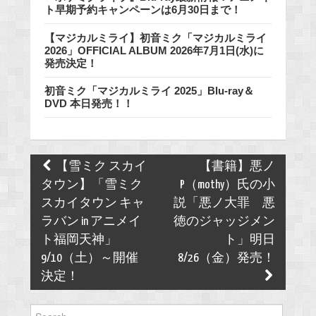
ト早期予約キャンペーンは6月30日まで！
【マジカルミライ】初音ミク「マジカルミライ
2026」OFFICIAL ALBUM 2026年7月1日(水)に
発売決定！
初音ミク「マジカルミライ 2025」Blu-ray＆
DVD 本日発売！！
Post
【雪ミク スカイ
【書籍】悪ノ
navigation
タウン】「雪ミク
P（mothy）氏の小
スカイタウン キャ
説「悪ノ大罪 悪
ラバン in アニメイ
徳のジャッジメン
ト福岡天神」
ト」明日
9/10（土）～開催
8/26（金）発売！
決定！
Search