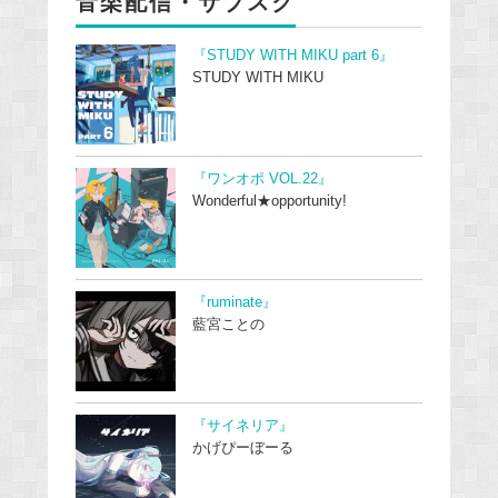
音楽配信・サブスク
『STUDY WITH MIKU part 6』
STUDY WITH MIKU
『ワンオポ VOL.22』
Wonderful★opportunity!
『ruminate』
藍宮ことの
『サイネリア』
かげぴーぼーる