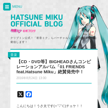
MENU
クリプトン公式！「初音ミク」らバーチャルシンガーの最新情報を
発信します！
音楽
【CD・DVD等】BIGHEADさんコンピ
レーションアルバム「01 FRIENDS
feat.Hatsune Miku」絶賛発売中！
2016年8月24日 13:00
X
F
a
こんにちは！うさ太です(∩'▽'⊂)チェケ！！
c