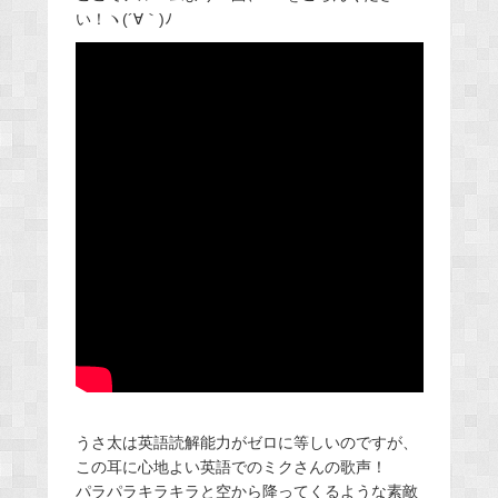
い！ヽ(´∀｀)ﾉ
うさ太は英語読解能力がゼロに等しいのですが、
この耳に心地よい英語でのミクさんの歌声！
パラパラキラキラと空から降ってくるような素敵