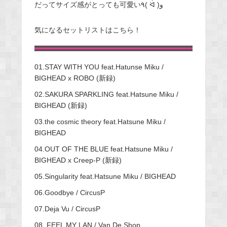
だってサイズ感がとっても可愛い٩( ᐛ )و
気になるセットリストはこちら！
01.STAY WITH YOU feat.Hatunse Miku /
BIGHEAD x ROBO (新録)
02.SAKURA SPARKLING feat.Hatsune Miku /
BIGHEAD (新録)
03.the cosmic theory feat.Hatsune Miku /
BIGHEAD
04.OUT OF THE BLUE feat.Hatsune Miku /
BIGHEAD x Creep-P (新録)
05.Singularity feat.Hatsune Miku / BIGHEAD
06.Goodbye / CircusP
07.Deja Vu / CircusP
08. FEEL MY LAN / Van De Shop