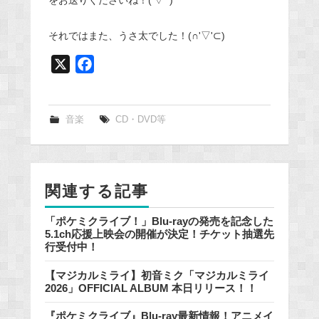
をお送りくださいね！('▽'*)
それではまた、うさ太でした！(∩'▽'⊂)
X
F
a
c
e
音楽
CD・DVD等
b
o
o
関連する記事
k
「ポケミクライブ！」Blu-rayの発売を記念した
5.1ch応援上映会の開催が決定！チケット抽選先
行受付中！
【マジカルミライ】初音ミク「マジカルミライ
2026」OFFICIAL ALBUM 本日リリース！！
『ポケミクライブ』Blu-ray最新情報！アニメイ