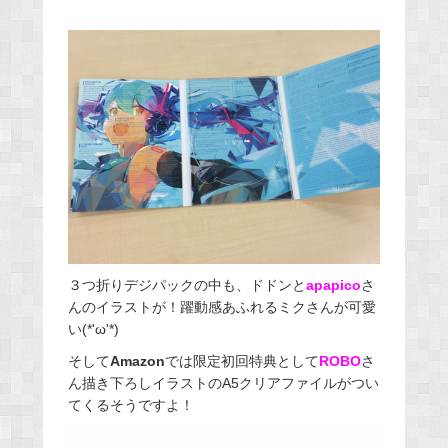
３つ折りデジパックの中も、ドドンと
apapico
さ
んのイラストが！躍動感あふれるミクさんが可愛
い(*'ω'*)
そして
Amazon
では限定初回特典として
ROBO
さ
ん描き下ろしイラストのA5クリアファイルがつい
てくるそうですよ！