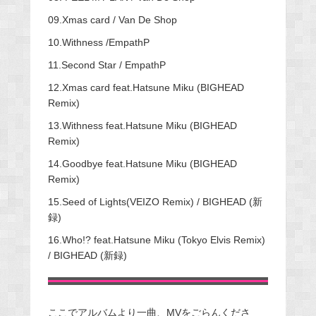
09.Xmas card / Van De Shop
10.Withness /EmpathP
11.Second Star / EmpathP
12.Xmas card feat.Hatsune Miku (BIGHEAD
Remix)
13.Withness feat.Hatsune Miku (BIGHEAD
Remix)
14.Goodbye feat.Hatsune Miku (BIGHEAD
Remix)
15.Seed of Lights(VEIZO Remix) / BIGHEAD (新
録)
16.Who!? feat.Hatsune Miku (Tokyo Elvis Remix)
/ BIGHEAD (新録)
ここでアルバムより一曲、MVをごらんくださ