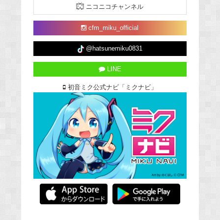
ニコニコチャンネル
cfm_miku_official
@hatsunemiku0831
LINE
初音ミク公式ナビ「ミクナビ」