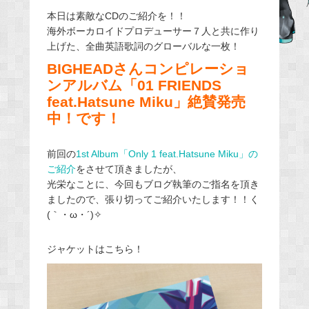
e
本日は素敵なCDのご紹介を！！
海外ボーカロイドプロデューサー７人と共に作り
b
上げた、全曲英語歌詞のグローバルな一枚！
o
BIGHEADさんコンピレーショ
o
ンアルバム「01 FRIENDS
k
feat.Hatsune Miku」絶賛発売
中！
です！
前回の
1st Album「Only 1 feat.Hatsune Miku」の
ご紹介
をさせて頂きましたが、
光栄なことに、今回もブログ執筆のご指名を頂き
ましたので、張り切ってご紹介いたします！！く
(｀・ω・´)✧
ジャケットはこちら！