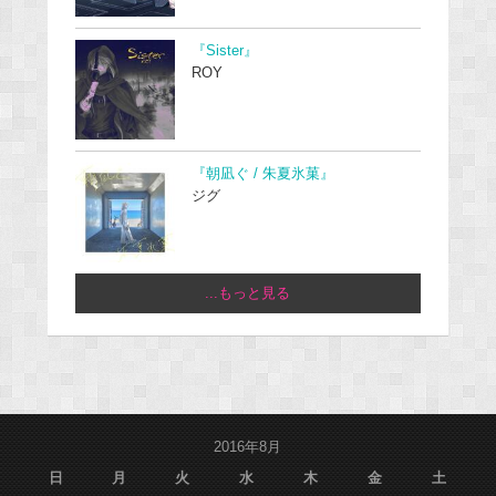
『Sister』
ROY
『朝凪ぐ / 朱夏氷菓』
ジグ
...もっと見る
2016年8月
日
月
火
水
木
金
土