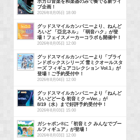
ボカロ音楽を和楽器のみで奏でる新ライ
ブ企画！
2026年8月05日 18:00
グッドスマイルカンパニーより、ねんど
ろいど 「亞北ネル」「弱音ハク」が登
場！フェイスメーカーコラボも開催中！
2026年8月05日 12:00
グッドスマイルカンパニーより「ブライ
ンドボックスシリーズ 雪ミクオールスタ
ーズ フィギュアコレクション Vol.1」が
登場！ご予約受付中！
2026年8月04日 12:00
グッドスマイルカンパニーより「ねんど
ろいどどーる 初音ミク ∞Ver.」が
8/19（水）まで好評予約受付中！
2026年8月03日 15:00
ガシャポン®に「初音ミク みんなでプー
ルフィギュア」が登場！
2026年8月03日 12:00