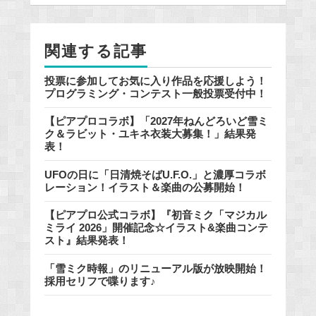
o
o
関連する記事
k
投票に参加してお気に入り作品を応援しよう！
プログラミング・コンテスト一般投票受付中！
【ピアプロコラボ】「2027年ねんどろいど雪ミ
ク＆ラビット・ユキネ衣装大募集！」結果発
表！
UFOの日に「日清焼そばU.F.O.」と濃厚コラボ
レーション！イラスト＆楽曲の公募開始！
【ピアプロ公式コラボ】『初音ミク「マジカル
ミライ 2026」開催記念☆イラスト&楽曲コンテ
スト』結果発表！
「雪ミク時報」のリニューアル版が放映開始！
採用セリフで喋ります♪