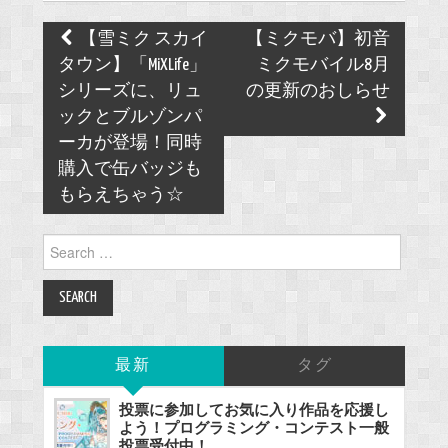
Post
【雪ミク スカイ
【ミクモバ】初音
navigation
タウン】「MiXLife」
ミクモバイル8月
シリーズに、リュ
の更新のおしらせ
ックとブルゾンパ
ーカが登場！同時
購入で缶バッジも
もらえちゃう☆
Search
for:
最新
タグ
投票に参加してお気に入り作品を応援し
よう！プログラミング・コンテスト一般
投票受付中！