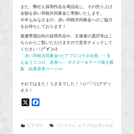
また、弊社も採用作品を商品化し、その売り上げ
全額を赤い羽根共同募金に寄附いたします。
今年もみなさまの、赤い羽根共同募金へのご協力
をお待ちしております！
最優秀賞以外の採用作品や、主催者の選評等はこ
ちらからご覧いただけますので是非チェックして
ください！(*ﾟ∀ﾟ)=3
「赤い羽根共同募金×ピアプロコラボ企画」～支
えあうココロ、未来へ～ ポスター＆テーマ曲大募
集 結果発表ページ>>
それではまた！うさ太でした！！(∩'▽'⊂)アディ
オス！
X
F
a
c
e
ピアプロ
コンテスト
,
ピアプロ公式コラボ
b