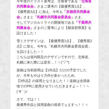
今年度のイラスト選考は、主催者である
「北海道
共同募金会」
さまご選考の【最優秀賞1点】、
【優秀賞3点】に加え、今年も
「京都府共同募金
会」
さまと
「札幌市共同募金委員会」
さま、
そしてマジカルミライの開催地である
「千葉県共
同募金会」
さまのご選考により【都道府県賞】を
設けました！
雪ミクデザインは、【最優秀賞1点】、【優秀賞2
点】に加え、今年も「札幌市共同募金委員会賞」
を設けました～！
こちらは道内限定のデザインですので、北海道、
札幌に来た際には是非…！！('▽'*)
楽曲は当初採用は【1作品】だけの予定でした
が、今年もやはり力作が多かったため、
【3作品】の採用となりました！！楽曲は全国各
地でのPRに使用させていただきますよ～！！ヽ
(´∀｀)ﾉ
さて、では！！
最優秀作品と採用楽曲の発表でぇえすっ！！ヽ