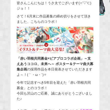
皆さんこんにちは！うさ太でございます(∩'▽'⊂)
c
ジョ！！
e
さて！6月末に作品募集の締め切りをさせて頂き
b
ました、こちらのコラボ！
o
o
k
「赤い羽根共同募金×ピアプロコラボ企画」～支
えあうココロ、未来へ～ ポスター＆テーマ曲大募
集企画
の採用作品を本日発表させていただきます
よ～！(｀・ω・´)✧
今年で記念すべき5年目を迎えた「赤い羽根共同
募金」とのコラボ！
今回も沢山のご応募、誠にありがとうございまし
た♪