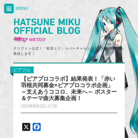
MENU
クリプトン公式！「初音ミク」らバーチャルシンガーの最新情報を
発信します！
ピアプロ
【ピアプロコラボ】結果発表！「赤い
羽根共同募金×ピアプロコラボ企画」
～支えあうココロ、未来へ～ ポスター
＆テーマ曲大募集企画！
2016年8月1日 17:00
X
F
a