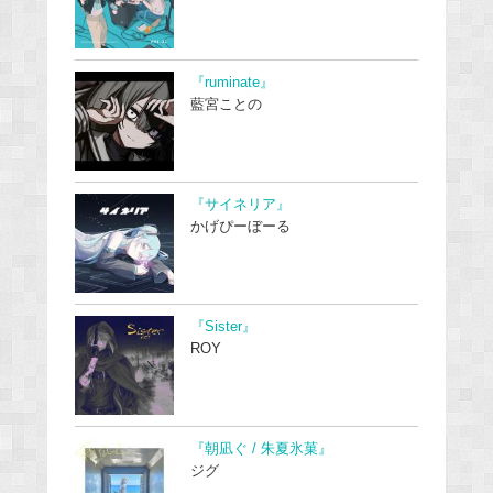
『ruminate』
藍宮ことの
『サイネリア』
かげぴーぼーる
『Sister』
ROY
『朝凪ぐ / 朱夏氷菓』
ジグ