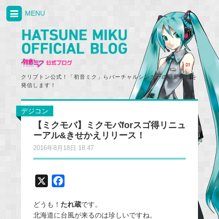
MENU
クリプトン公式！「初音ミク」らバーチャルシンガーの最新情報を
発信します！
デジコン
【ミクモバ】ミクモバforスゴ得リニュ
ーアル&きせかえリリース！
2016年8月18日 18:47
X
F
a
どうも！
たれ蔵
です。
c
北海道に台風が来るのは珍しいですね。
e