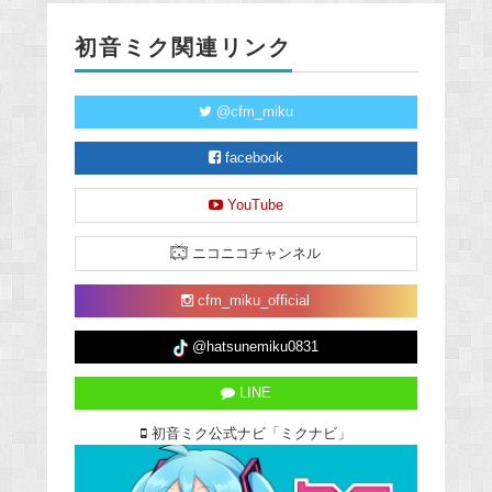
初音ミク関連リンク
@cfm_miku
facebook
YouTube
ニコニコチャンネル
cfm_miku_official
@hatsunemiku0831
LINE
初音ミク公式ナビ「ミクナビ」