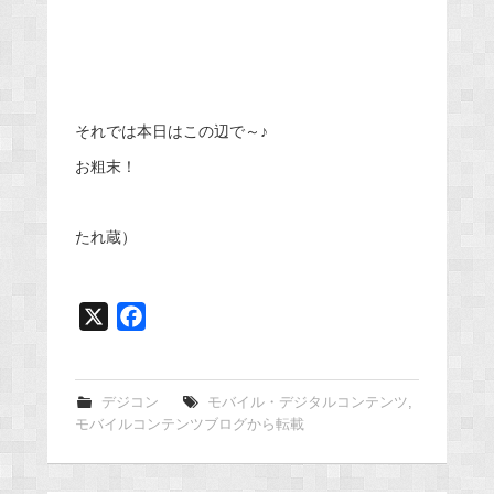
それでは本日はこの辺で～♪
お粗末！
たれ蔵）
X
F
a
c
e
デジコン
モバイル・デジタルコンテンツ
,
モバイルコンテンツブログから転載
b
o
o