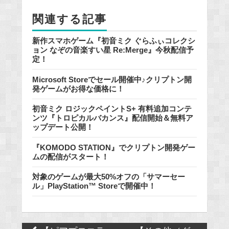
k
関連する記事
新作スマホゲーム『初音ミク ぐらふぃコレクシ
ョン なぞの音楽すい星 Re:Merge』今秋配信予
定！
Microsoft Storeでセール開催中♪クリプトン開
発ゲームがお得な価格に！
初音ミク ロジックペイントS+ 有料追加コンテ
ンツ『トロピカルバカンス』配信開始＆無料ア
ップデート公開！
『KOMODO STATION』でクリプトン開発ゲー
ムの配信がスタート！
対象のゲームが最大50%オフの「サマーセー
ル」PlayStation™ Storeで開催中！