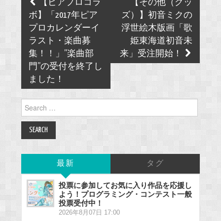
Post
【ピアプロコラ
【その他（グッ
navigation
ボ】「2017年ピア
ズ）】初音ミクの
プロカレンダーイ
浮世絵木版画「歌
ラスト・楽曲募
姫東海道初音未
集！！」”楽曲部
来」受注開始！
門”の受付を終了し
ました！
Search
for:
最新
タグ
投票に参加してお気に入り作品を応援し
よう！プログラミング・コンテスト一般
投票受付中！
2026年8月07日 17:00