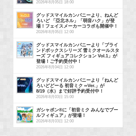
2026年8月05日 18:00
グッドスマイルカンパニーより、ねんど
ろいど 「亞北ネル」「弱音ハク」が登
場！フェイスメーカーコラボも開催中！
2026年8月05日 12:00
グッドスマイルカンパニーより「ブライ
ンドボックスシリーズ 雪ミクオールスタ
ーズ フィギュアコレクション Vol.1」が
登場！ご予約受付中！
2026年8月04日 12:00
グッドスマイルカンパニーより「ねんど
ろいどどーる 初音ミク ∞Ver.」が
8/19（水）まで好評予約受付中！
2026年8月03日 15:00
ガシャポン®に「初音ミク みんなでプー
ルフィギュア」が登場！
2026年8月03日 12:00