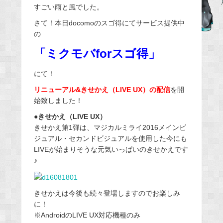
すごい雨と風でした。
b
さて！本日docomoのスゴ得にてサービス提供中
o
の
o
「ミクモバforスゴ得」
k
にて！
リニューアル&きせかえ（LIVE UX）の配信
を開
始致しました！
●きせかえ（LIVE UX）
きせかえ第1弾は、マジカルミライ2016メインビ
ジュアル・セカンドビジュアルを使用した今にも
LIVEが始まりそうな元気いっぱいのきせかえです
♪
きせかえは今後も続々登場しますのでお楽しみ
に！
※AndroidのLIVE UX対応機種のみ