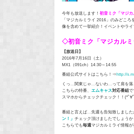
今年も放送します！
初音ミク「マジカル
「マジカルミライ 2016」のみどこ
像を含めて一挙紹介！イベントやライ
◇初音ミク「マジカルミラ
【放送日】
2016年7月16日（土）
MX1（091ch）14:30～14:55
番組公式サイトはこちら！⇒
http://s.
くっ…関東じゃ…ないわ…って肩を落
こちらの特番、
エムキャス
対応番組
で
スマホからチェックチェック！！(*ﾟ∀ﾟ
番組と言えば…先週も告知致しました
ン！」
チェック頂けましたでしょうか？('
こちらでも
毎週
マジカルミライ情報が