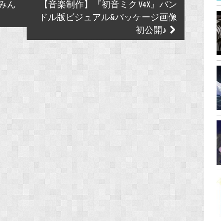
｢みん
【音楽制作】『初音ミク V4X』バン
ドル版ビジュアル&パッケージ画像
初公開♪