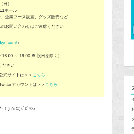
日（日）
11ホール
示、企業ブース設置、グッズ販売など
へのお問い合わせはご遠慮ください
】
okyo.com/
）
／16:00 ～ 19:00 ※ 祝日を除く）
ください
」公式サイトは＞＞
こちら
itterアカウントは＞＞
こちら
ii'⊂)ｽﾞﾋﾞｯｼｭ