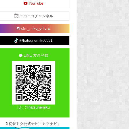
YouTube
ニコニコチャンネル
cfm_miku_official
@hatsunemiku0831
LINE 友達登録
ID：@hatsunemiku
初音ミク公式ナビ「ミクナビ」