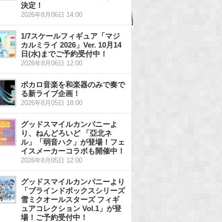
決定！
2026年8月06日 14:00
1/7スケールフィギュア「マジ
カルミライ 2026」Ver. 10月14
日(水)までご予約受付中！
2026年8月06日 12:00
ボカロ音楽を和楽器のみで奏で
る新ライブ企画！
2026年8月05日 18:00
グッドスマイルカンパニーよ
り、ねんどろいど 「亞北ネ
ル」「弱音ハク」が登場！フェ
イスメーカーコラボも開催中！
2026年8月05日 12:00
グッドスマイルカンパニーより
「ブラインドボックスシリーズ
雪ミクオールスターズ フィギ
ュアコレクション Vol.1」が登
場！ご予約受付中！