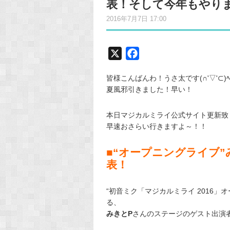
表！そして今年もやりま
2016年7月7日 17:00
X
F
a
皆様こんばんわ！うさ太です(∩'▽'⊂)ﾍ
c
夏風邪引きました！早い！
e
b
本日マジカルミライ公式サイト更新致
o
早速おさらい行きますよ～！！
o
k
■“オープニングライブ
表！
“初音ミク「マジカルミライ 2016」
る、
みきとP
さんのステージのゲスト出演