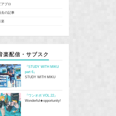
ピアプロ
過去の記事
音楽
音楽配信・サブスク
『STUDY WITH MIKU
part 6』
STUDY WITH MIKU
『ワンオポ VOL.22』
Wonderful★opportunity!