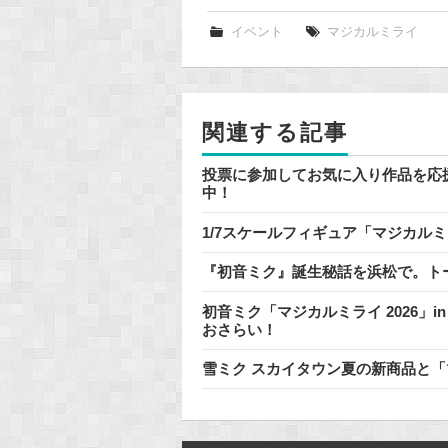
c
e
イベント
マジカルミライ
b
o
o
関連する記事
k
投票に参加してお気に入り作品を応
中！
1/7スケールフィギュア「マジカルミライ
『初音ミク』誕生秘話を浜松で。ト
初音ミク「マジカルミライ 2026」i
おさらい！
雪ミク スカイタウン夏の新商品と「