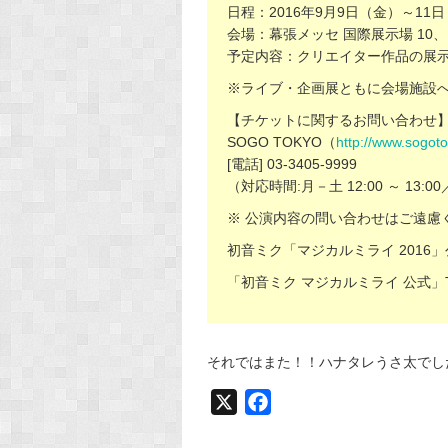
日程：2016年9月9日（金）～11
会場：幕張メッセ 国際展示場 10、
予定内容：クリエイター作品の展
※ライブ・企画展ともに会場施設
【チケットに関するお問い合わせ
SOGO TOKYO（
http://www.sogot
[電話] 03-3405-9999
（対応時間:月－土 12:00 ～ 13:00
※ 公演内容の問い合わせはご遠慮
初音ミク「マジカルミライ 2016
「初音ミク マジカルミライ 公式」Tw
それではまた！！ハナタレうさ太でした！(∩'
X
F
a