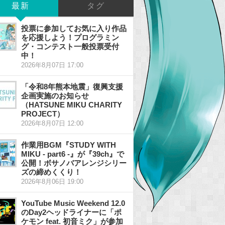
最新
タグ
投票に参加してお気に入り作品
を応援しよう！プログラミン
グ・コンテスト一般投票受付
中！
2026年8月07日 17:00
「令和8年熊本地震」復興支援
企画実施のお知らせ
（HATSUNE MIKU CHARITY
PROJECT）
2026年8月07日 12:00
作業用BGM『STUDY WITH
MIKU - part6 -』が『39ch』で
公開！ボサノバアレンジシリー
ズの締めくくり！
2026年8月06日 19:00
YouTube Music Weekend 12.0
のDay2ヘッドライナーに「ポ
ケモン feat. 初音ミク」が参加