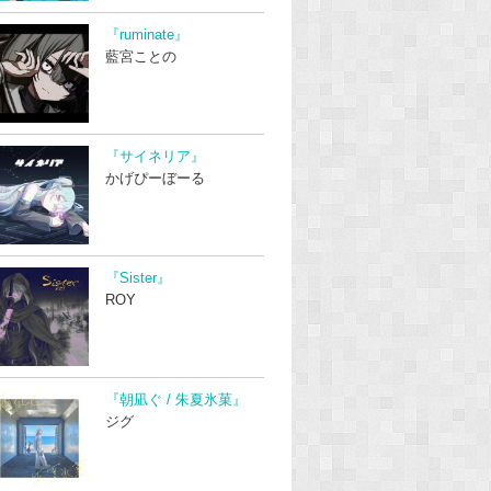
『ruminate』
藍宮ことの
『サイネリア』
かげぴーぼーる
『Sister』
ROY
『朝凪ぐ / 朱夏氷菓』
ジグ