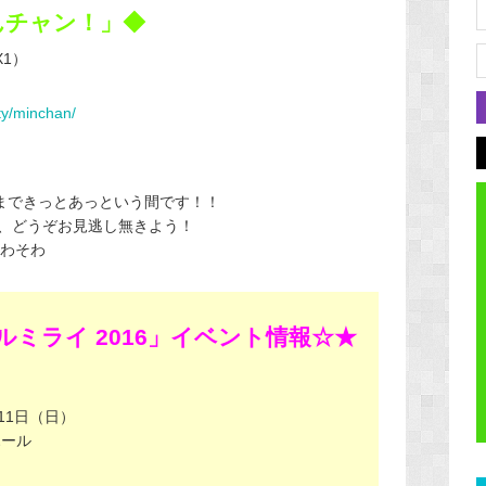
んチャン！」◆
X1）
ety/minchan/
月まできっとあっという間です！！
、どうぞお見逃し無きよう！
そわそわ
ミライ 2016」イベント情報☆★
11日（日）
ホール