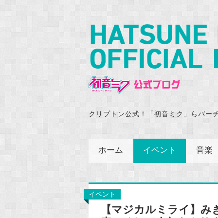
クリプトン公式！「初音ミク」らバー
ホーム
イベント
音楽
イベント
【マジカルミライ】み