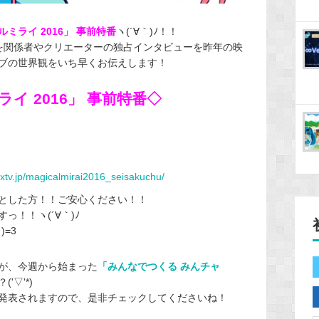
ミライ 2016」 事前特番
ヽ(´∀｀)ﾉ！！
ろを関係者やクリエーターの独占インタビューを昨年の映
ブの世界観をいち早くお伝えします！
イ 2016」 事前特番◇
mxtv.jp/magicalmirai2016_seisakuchu/
とした方！！ご安心ください！！
すっ！！ヽ(´∀｀)ﾉ
)=3
が、今週から始まった
「みんなでつくる みんチャ
▽'*)
発表されますので、是非チェックしてくださいね！