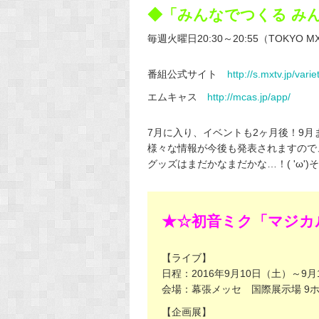
◆「みんなでつくる み
毎週火曜日20:30～20:55（TOKYO M
番組公式サイト
http://s.mxtv.jp/vari
エムキャス
http://mcas.jp/app/
7月に入り、イベントも2ヶ月後！9
様々な情報が今後も発表されますので
グッズはまだかなまだかな…！( 'ω')
★☆初音ミク「マジカル
【ライブ】
日程：2016年9月10日（土）～9月
会場：幕張メッセ 国際展示場 9
【企画展】