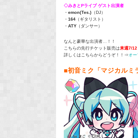
◇みきとPライブ ゲスト出演者
・
emon(Tes.)
（DJ）
・
164
（ギタリスト）
・
ATY
（ダンサー）
なんと豪華な出演者…！！
こちらの先行チケット販売は
来週7/1
詳しくはこちらからどうぞ！！⇒
オー
■初音ミク「マジカルミライ