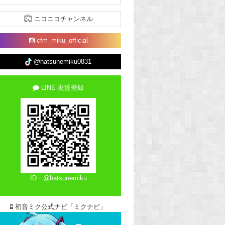
ニコニコチャンネル
cfm_miku_official
@hatsunemiku0831
LINE 友達登録
ID：@hatsunemiku
初音ミク公式ナビ「ミクナビ」