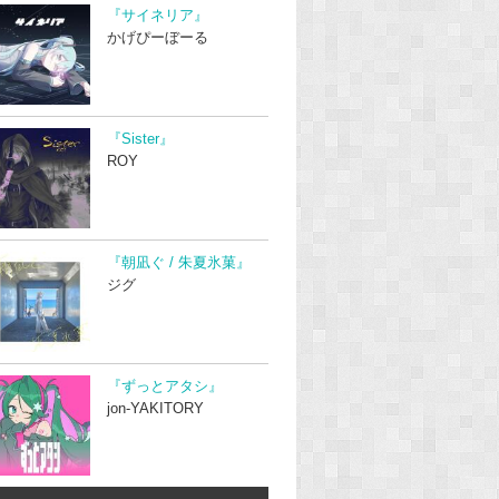
『サイネリア』
かげぴーぼーる
『Sister』
ROY
『朝凪ぐ / 朱夏氷菓』
ジグ
『ずっとアタシ』
jon-YAKITORY