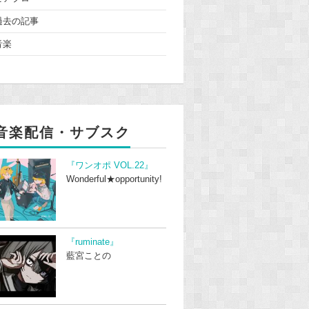
過去の記事
音楽
音楽配信・サブスク
『ワンオポ VOL.22』
Wonderful★opportunity!
『ruminate』
藍宮ことの