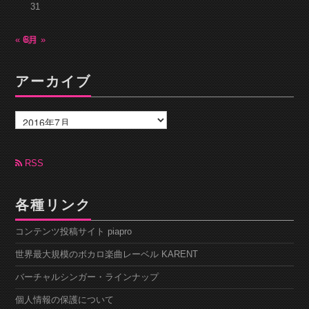
31
« 6月
8月 »
アーカイブ
ア
ー
カ
イ
ブ
RSS
各種リンク
コンテンツ投稿サイト piapro
世界最大規模のボカロ楽曲レーベル KARENT
バーチャルシンガー・ラインナップ
個人情報の保護について