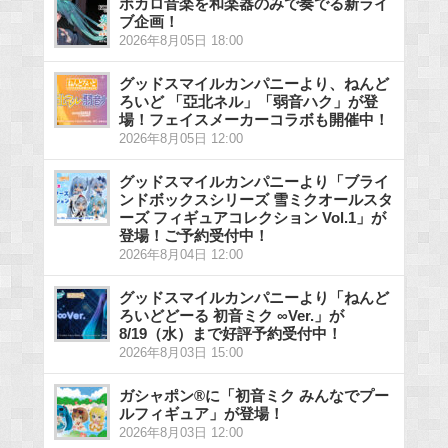
ボカロ音楽を和楽器のみで奏でる新ライ
ブ企画！
2026年8月05日 18:00
グッドスマイルカンパニーより、ねんど
ろいど 「亞北ネル」「弱音ハク」が登
場！フェイスメーカーコラボも開催中！
2026年8月05日 12:00
グッドスマイルカンパニーより「ブライ
ンドボックスシリーズ 雪ミクオールスタ
ーズ フィギュアコレクション Vol.1」が
登場！ご予約受付中！
2026年8月04日 12:00
グッドスマイルカンパニーより「ねんど
ろいどどーる 初音ミク ∞Ver.」が
8/19（水）まで好評予約受付中！
2026年8月03日 15:00
ガシャポン®に「初音ミク みんなでプー
ルフィギュア」が登場！
2026年8月03日 12:00