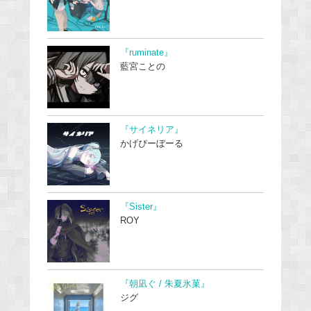
『ruminate』
藍宮ことの
『サイネリア』
かげぴーぼーる
『Sister』
ROY
『朝凪ぐ / 朱夏氷菓』
ジグ