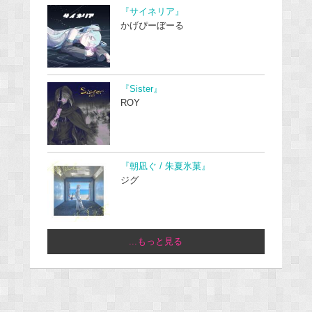
『サイネリア』
かげぴーぼーる
『Sister』
ROY
『朝凪ぐ / 朱夏氷菓』
ジグ
...もっと見る