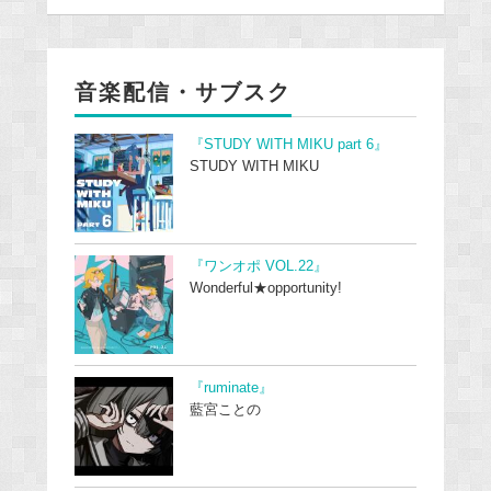
音楽配信・サブスク
『STUDY WITH MIKU part 6』
STUDY WITH MIKU
『ワンオポ VOL.22』
Wonderful★opportunity!
『ruminate』
藍宮ことの