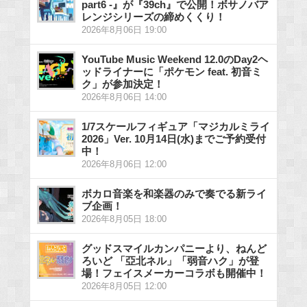
part6 -』が『39ch』で公開！ボサノバア
レンジシリーズの締めくくり！
2026年8月06日 19:00
YouTube Music Weekend 12.0のDay2ヘ
ッドライナーに「ポケモン feat. 初音ミ
ク」が参加決定！
2026年8月06日 14:00
1/7スケールフィギュア「マジカルミライ
2026」Ver. 10月14日(水)までご予約受付
中！
2026年8月06日 12:00
ボカロ音楽を和楽器のみで奏でる新ライ
ブ企画！
2026年8月05日 18:00
グッドスマイルカンパニーより、ねんど
ろいど 「亞北ネル」「弱音ハク」が登
場！フェイスメーカーコラボも開催中！
2026年8月05日 12:00