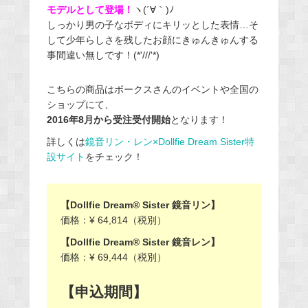
モデルとして登場！
ヽ(´∀｀)ﾉ
しっかり男の子なボディにキリッとした表情…そ
して少年らしさを残したお顔にきゅんきゅんする
事間違い無しです！(*'///'*)
こちらの商品はボークスさんのイベントや全国の
ショップにて、
2016年8月から受注受付開始
となります！
詳しくは
鏡音リン・レン×Dollfie Dream Sister特
設サイト
をチェック！
【Dollfie Dream® Sister 鏡音リン】
価格：¥ 64,814（税別）
【Dollfie Dream® Sister 鏡音レン】
価格：¥ 69,444（税別）
【申込期間】