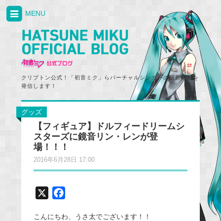
MENU
クリプトン公式！「初音ミク」らバーチャルシンガーの最新情報を
発信します！
グッズ
【フィギュア】ドルフィードリームシ
スターズに鏡音リン・レンが登
場！！！
2016年6月28日 17:00
X
F
a
こんにちわ、うさ太でございます！！
c