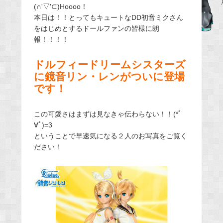
(∩'▽'⊂)Hoooo！
e
本日は！！とってもキュートなDD初音ミクさん
b
をはじめとするドールファンの皆様に朗
o
報！！！！
o
k
ドルフィードリームシスターズ
に鏡音リン・レンがついに登場
です！
この可愛さはまずは見なきゃ伝わらない！！(*ﾟ
∀ﾟ)=3
ということで早速気になる２人のお写真をご覧く
ださい！