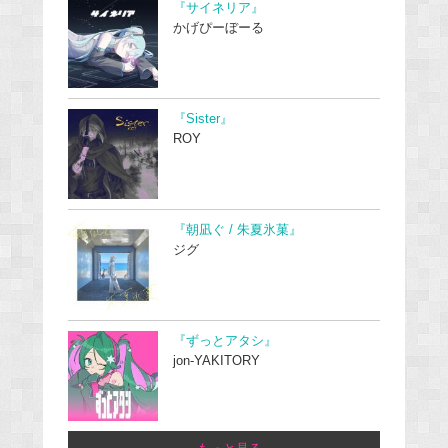
『サイネリア』
かげぴーぼーる
『Sister』
ROY
『朝凪ぐ / 朱夏氷菓』
ジグ
『ずっとアタシ』
jon-YAKITORY