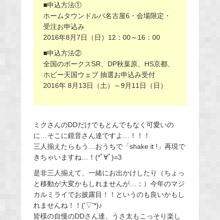
■申込方法①
ホームタウンドルパ名古屋6・会場限定・
受注お申込み
2016年8月7日（日）12：00～16：00
■申込方法②
全国のボークスSR、DP秋葉原、HS京都、
ホビー天国ウェブ 抽選お申込み受付
2016年 8月13日（土）～9月11日（日）
ミクさんのDDだけでもとんでもなく可愛いの
に…そこに鏡音さん達ですよ…！！！
三人揃えたらもう…おうちで「shake it !」再現で
きちゃいますね…！(*ﾟ∀ﾟ)=3
是非三人揃えて、一緒にお出かけしたり（ちょっ
と移動が大変かもしれませんが…；）今年のマジ
カルミライでお披露目！！というのも良いかもし
れませんね！！('▽'*)♪
皆様の自慢のDDさん達、うさ太もこっそり楽し