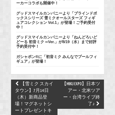
ーカーコラボも開催中！
グッドスマイルカンパニーより「ブラインドボ
ックスシリーズ 雪ミクオールスターズ フィギ
ュアコレクション Vol.1」が登場！ご予約受付
中！
グッドスマイルカンパニーより「ねんどろいど
どーる 初音ミク ∞Ver.」が8/19（水）まで好評
予約受付中！
ガシャポン®に「初音ミク みんなでプールフィ
ギュア」が登場！
Post
【雪ミク スカイ
【MIKU EXPO】日本ツ
navigation
タウン】7月14日
アー・北米ツア
（木）新商品登
ー・台湾ライブ終
場！マグネットシ
了♪
ートプレゼントキ