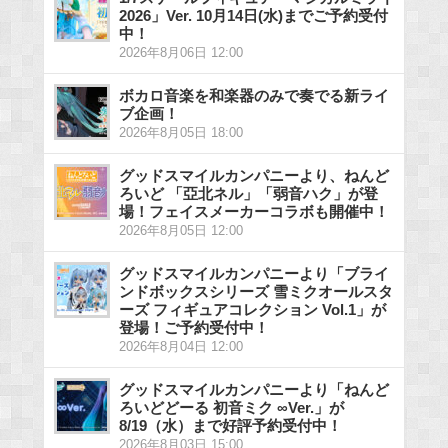
2026」Ver. 10月14日(水)までご予約受付
中！
2026年8月06日 12:00
ボカロ音楽を和楽器のみで奏でる新ライ
ブ企画！
2026年8月05日 18:00
グッドスマイルカンパニーより、ねんど
ろいど 「亞北ネル」「弱音ハク」が登
場！フェイスメーカーコラボも開催中！
2026年8月05日 12:00
グッドスマイルカンパニーより「ブライ
ンドボックスシリーズ 雪ミクオールスタ
ーズ フィギュアコレクション Vol.1」が
登場！ご予約受付中！
2026年8月04日 12:00
グッドスマイルカンパニーより「ねんど
ろいどどーる 初音ミク ∞Ver.」が
8/19（水）まで好評予約受付中！
2026年8月03日 15:00