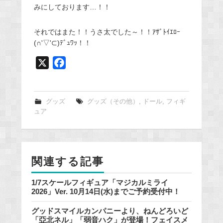
みにしております…！！
それではまた！！うさ太でした～！！ｱｻﾞﾄｲｴﾛｰ
(∩'▽'⊂)ﾃﾞｭﾜｯ！！
X
F
a
c
e
グッズ
グッズ（その他）
,
ドール
,
フィギ
ュア
b
o
o
k
関連する記事
1/7スケールフィギュア「マジカルミライ
2026」Ver. 10月14日(水)までご予約受付中！
グッドスマイルカンパニーより、ねんどろいど
「亞北ネル」「弱音ハク」が登場！フェイスメ