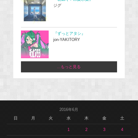
ジグ
『ずっとアタシ』
jon-YAKITORY
...もっと見る
2016年6月
日
月
火
水
木
金
土
1
2
3
4