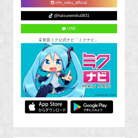
cfm_miku_official
@hatsunemiku0831
LINE
初音ミク公式ナビ「ミクナビ」