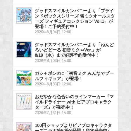
グッドスマイルカンパニーより「ブライ
ンドボックスシリーズ 雪ミクオールスタ
ーズ フィギュアコレクション Vol.1」が
登場！ご予約受付中！
2026年8月04日 12:00
グッドスマイルカンパニーより「ねんど
ろいどどーる 初音ミク ∞Ver.」が
8/19（水）まで好評予約受付中！
2026年8月03日 15:00
ガシャポン®に「初音ミク みんなでプー
ルフィギュア」が登場！
2026年8月03日 12:00
おだやかな色合いのラインマーカー『マ
イルドライナー with ピアプロキャラク
ターズ』が発売中！
2026年7月31日 15:00
100円ショップよりピアプロキャラクタ
ーズコラボ第5弾が登場！順次発売中♪