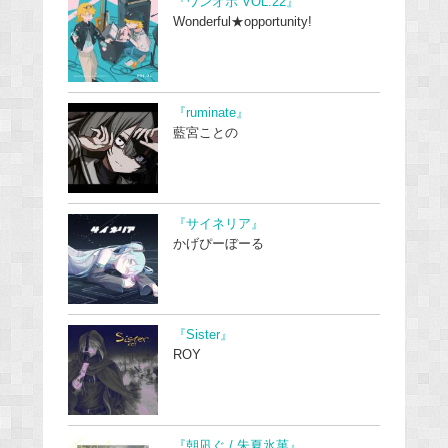
『ワンオポ VOL.22』
Wonderful★opportunity!
『ruminate』
藍宮ことの
『サイネリア』
かげぴーぼーる
『Sister』
ROY
『朝凪ぐ / 朱夏氷菓』