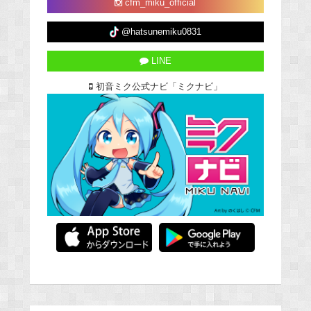
cfm_miku_official
@hatsunemiku0831
LINE
初音ミク公式ナビ「ミクナビ」