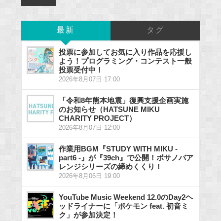
最新
タグ
投票に参加してお気に入り作品を応援し
よう！プログラミング・コンテスト一般
投票受付中！
2026年8月07日 17:00
「令和8年熊本地震」復興支援企画実施
のお知らせ（HATSUNE MIKU
CHARITY PROJECT）
2026年8月07日 12:00
作業用BGM『STUDY WITH MIKU -
part6 -』が『39ch』で公開！ボサノバア
レンジシリーズの締めくくり！
2026年8月06日 19:00
YouTube Music Weekend 12.0のDay2ヘ
ッドライナーに「ポケモン feat. 初音ミ
ク」が参加決定！