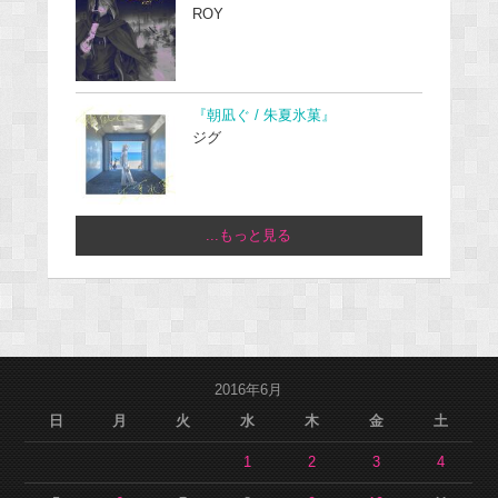
ROY
『朝凪ぐ / 朱夏氷菓』
ジグ
...もっと見る
2016年6月
日
月
火
水
木
金
土
1
2
3
4