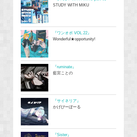
STUDY WITH MIKU
『ワンオポ VOL.22』
Wonderful★opportunity!
『ruminate』
藍宮ことの
『サイネリア』
かげぴーぼーる
『Sister』