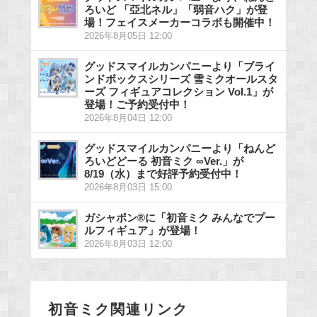
ろいど 「亞北ネル」「弱音ハク」が登
場！フェイスメーカーコラボも開催中！
2026年8月05日 12:00
グッドスマイルカンパニーより「ブライ
ンドボックスシリーズ 雪ミクオールスタ
ーズ フィギュアコレクション Vol.1」が
登場！ご予約受付中！
2026年8月04日 12:00
グッドスマイルカンパニーより「ねんど
ろいどどーる 初音ミク ∞Ver.」が
8/19（水）まで好評予約受付中！
2026年8月03日 15:00
ガシャポン®に「初音ミク みんなでプー
ルフィギュア」が登場！
2026年8月03日 12:00
初音ミク関連リンク