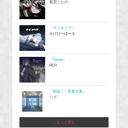
藍宮ことの
『サイネリア』
かげぴーぼーる
『Sister』
ROY
『朝凪ぐ / 朱夏氷菓』
ジグ
...もっと見る