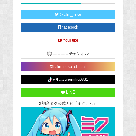
@cfm_miku
facebook
YouTube
ニコニコチャンネル
cfm_miku_official
@hatsunemiku0831
LINE
初音ミク公式ナビ「ミクナビ」