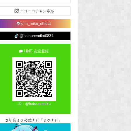
ニコニコチャンネル
cfm_miku_official
@hatsunemiku0831
LINE 友達登録
ID：@hatsunemiku
初音ミク公式ナビ「ミクナビ」