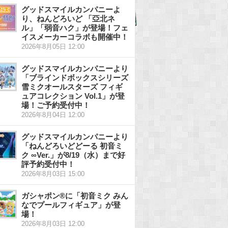
グッドスマイルカンパニーよ
り、ねんどろいど 「亞北ネ
ル」「弱音ハク」が登場！フェ
イスメーカーコラボも開催中！
2026年8月05日 12:00
グッドスマイルカンパニーより
「ブラインドボックスシリーズ
雪ミクオールスターズ フィギ
ュアコレクション Vol.1」が登
場！ご予約受付中！
2026年8月04日 12:00
グッドスマイルカンパニーより
「ねんどろいどどーる 初音ミ
ク ∞Ver.」が8/19（水）まで好
評予約受付中！
2026年8月03日 15:00
ガシャポン®に「初音ミク みん
なでプールフィギュア」が登
場！
2026年8月03日 12:00