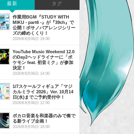
最新
タグ
作業用BGM『STUDY WITH
MIKU - part6 -』が『39ch』で
公開！ボサノバアレンジシリー
ズの締めくくり！
2026年8月06日 19:00
YouTube Music Weekend 12.0
のDay2ヘッドライナーに「ポ
ケモン feat. 初音ミク」が参加
決定！
2026年8月06日 14:00
1/7スケールフィギュア「マジ
カルミライ 2026」Ver. 10月14
日(水)までご予約受付中！
2026年8月06日 12:00
ボカロ音楽を和楽器のみで奏で
る新ライブ企画！
2026年8月05日 18:00