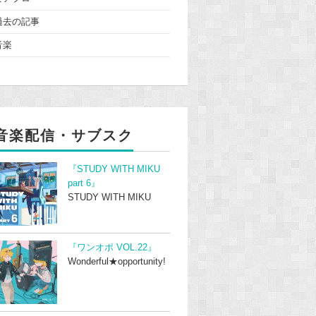
過去の記事
音楽
音楽配信・サブスク
『STUDY WITH MIKU
part 6』
STUDY WITH MIKU
『ワンオポ VOL.22』
Wonderful★opportunity!