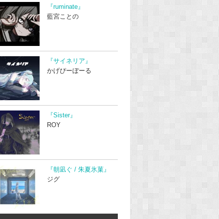
『ruminate』
藍宮ことの
『サイネリア』
かげぴーぼーる
『Sister』
ROY
『朝凪ぐ / 朱夏氷菓』
ジグ