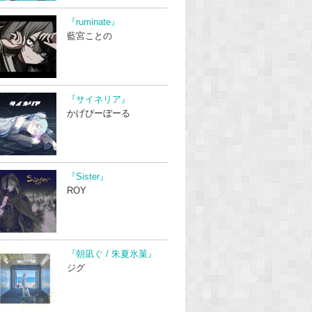
『ruminate』
藍宮ことの
『サイネリア』
かげぴーぼーる
『Sister』
ROY
『朝凪ぐ / 朱夏氷菓』
ジグ