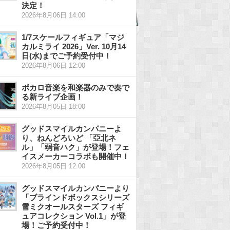
決定！
2026年8月06日 14:00
1/7スケールフィギュア「マジ
カルミライ 2026」Ver. 10月14
日(水)までご予約受付中！
2026年8月06日 12:00
ボカロ音楽を和楽器のみで奏で
る新ライブ企画！
2026年8月05日 18:00
グッドスマイルカンパニーよ
り、ねんどろいど 「亞北ネ
ル」「弱音ハク」が登場！フェ
イスメーカーコラボも開催中！
2026年8月05日 12:00
グッドスマイルカンパニーより
「ブラインドボックスシリーズ
雪ミクオールスターズ フィギ
ュアコレクション Vol.1」が登
場！ご予約受付中！