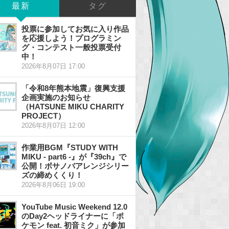
最新
タグ
投票に参加してお気に入り作品
を応援しよう！プログラミン
グ・コンテスト一般投票受付
中！
2026年8月07日 17:00
「令和8年熊本地震」復興支援
企画実施のお知らせ
（HATSUNE MIKU CHARITY
PROJECT）
2026年8月07日 12:00
作業用BGM『STUDY WITH
MIKU - part6 -』が『39ch』で
公開！ボサノバアレンジシリー
ズの締めくくり！
2026年8月06日 19:00
YouTube Music Weekend 12.0
のDay2ヘッドライナーに「ポ
ケモン feat. 初音ミク」が参加