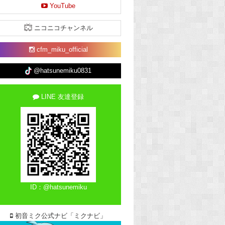
YouTube
ニコニコチャンネル
cfm_miku_official
@hatsunemiku0831
LINE 友達登録
ID：@hatsunemiku
初音ミク公式ナビ「ミクナビ」