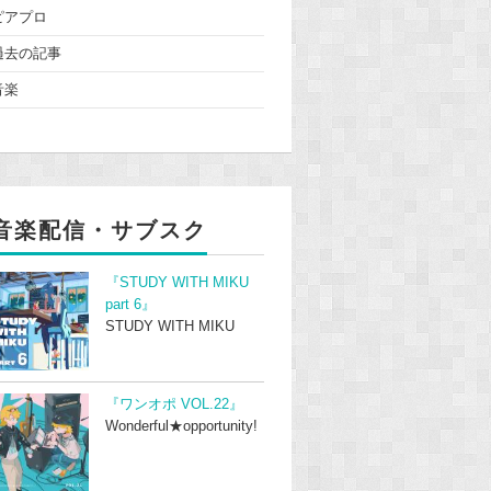
ピアプロ
過去の記事
音楽
音楽配信・サブスク
『STUDY WITH MIKU
part 6』
STUDY WITH MIKU
『ワンオポ VOL.22』
Wonderful★opportunity!