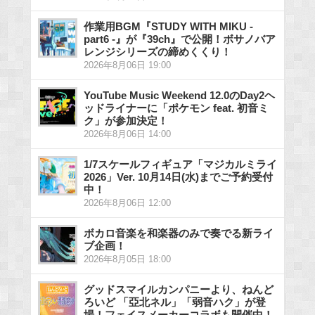
作業用BGM『STUDY WITH MIKU -
part6 -』が『39ch』で公開！ボサノバア
レンジシリーズの締めくくり！
2026年8月06日 19:00
YouTube Music Weekend 12.0のDay2ヘ
ッドライナーに「ポケモン feat. 初音ミ
ク」が参加決定！
2026年8月06日 14:00
1/7スケールフィギュア「マジカルミライ
2026」Ver. 10月14日(水)までご予約受付
中！
2026年8月06日 12:00
ボカロ音楽を和楽器のみで奏でる新ライ
ブ企画！
2026年8月05日 18:00
グッドスマイルカンパニーより、ねんど
ろいど 「亞北ネル」「弱音ハク」が登
場！フェイスメーカーコラボも開催中！