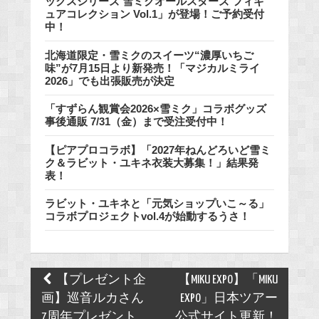
ックスシリーズ 雪ミクオールスターズ フィギ
ュアコレクション Vol.1」が登場！ご予約受付
中！
北海道限定・雪ミクのスイーツ“濃厚いちご
味”が7月15日より新発売！「マジカルミライ
2026」でも出張販売が決定
「すずらん観賞会2026×雪ミク」コラボグッズ
事後通販 7/31（金）まで受注受付中！
【ピアプロコラボ】「2027年ねんどろいど雪ミ
ク＆ラビット・ユキネ衣装大募集！」結果発
表！
ラビット・ユキネと「元気ショップいこ～る」
コラボプロジェクトvol.4が始動するうさ！
Post
【プレゼント企
【MIKU EXPO】「MIKU
navigation
画】巡音ルカさん
EXPO」日本ツアー
7周年プレゼント
公式サイト更新！