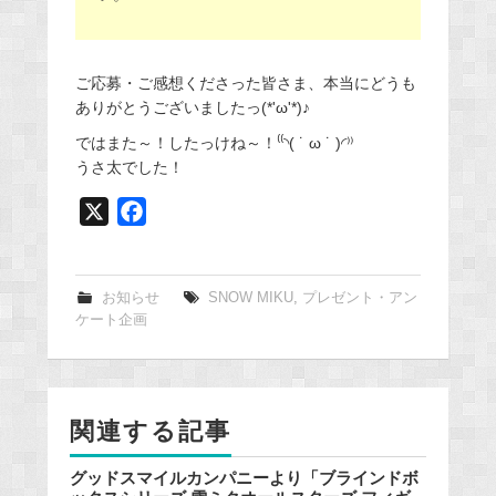
ご応募・ご感想くださった皆さま、本当にどうも
ありがとうございましたっ(*'ω'*)♪
ではまた～！したっけね～！⁽⁽◝( ˙ ω ˙ )◜⁾⁾
うさ太でした！
X
F
a
c
e
お知らせ
SNOW MIKU
,
プレゼント・アン
ケート企画
b
o
o
k
関連する記事
グッドスマイルカンパニーより「ブラインドボ