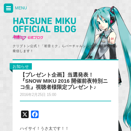
MENU
クリプトン公式！「初音ミク」らバーチャルシンガーの最新情報を
発信します！
お知らせ
【プレゼント企画】当選発表！
『SNOW MIKU 2016 開催前夜特別ニ
コ生』視聴者様限定プレゼント♪
2016年2月25日 15:00
X
F
a
ハイサイ！うさ太です！！
c