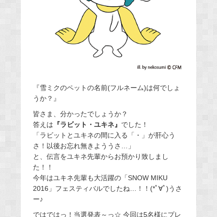
『雪ミクのペットの名前(フルネーム)は何でしょ
うか？』
皆さま、分かったでしょうか？
答えは
『ラビット・ユキネ』
でした！
「ラビットとユキネの間に入る「・」が肝心う
さ！以後お忘れ無きよううさ…」
と、伝言をユキネ先輩からお預かり致しまし
た！！
今年はユキネ先輩も大活躍の「SNOW MIKU
2016」フェスティバルでしたね…！！(*ﾟ∀ﾟ)うさ
ー♪
ではではっ！当選発表～っ☆ 今回は5名様にプレ