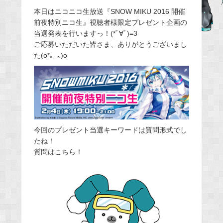
e
本日はニコニコ生放送『SNOW MIKU 2016 開催
前夜特別ニコ生』視聴者様限定プレゼント企画の
b
当選発表を行いますっ！(*ﾟ∀ﾟ)=3
o
ご応募いただいた皆さま、ありがとうございまし
o
た(o*｡_｡)o
k
今回のプレゼント当選キーワードは質問形式でし
たね！
質問はこちら！