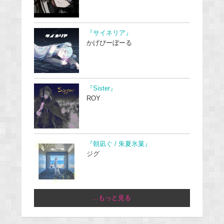
『サイネリア』
かげぴーぼーる
『Sister』
ROY
『朝凪ぐ / 朱夏氷菓』
ジグ
...もっと見る