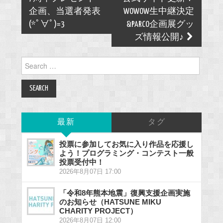
企画、当選者発表
WOWOW生中継決定
(*ﾟ∀ﾟ)=3
&PARCO企画展グッ
ズ情報公開♪
Search
for:
最新
タグ
投票に参加してお気に入り作品を応援し
よう！プログラミング・コンテスト一般
投票受付中！
2026年8月07日 17:00
「令和8年熊本地震」復興支援企画実施
のお知らせ（HATSUNE MIKU
CHARITY PROJECT）
2026年8月07日 12:00