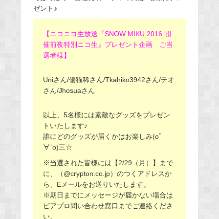
ゼント♪
【ニコニコ生放送『SNOW MIKU 2016 開
催前夜特別ニコ生』プレゼント企画 ご当
選者様】
Uniさん/優猫稀さん/Tkahiko3942さん/テオ
さん/Jhosuaさん
以上、5名様には素敵なグッズをプレゼン
トいたします♪
誰にどのグッズが届くかはお楽しみ(oﾟ
∀`o)三☆
※当選された皆様には【2/29（月）】まで
に、（@crypton.co.jp）のつくアドレスか
ら、Eメールをお送りいたします。
※期日までにメッセージが届かない場合は
ピアプロ問い合わせ窓口までご連絡くださ
い。