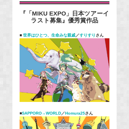
『「MIKU EXPO」日本ツアーイ
ラスト募集』優秀賞作品
■
世界はひとつ、生命みな親戚
／
すりすり
さん
■
SAPPORO→WORLD
／
Homura25
さん