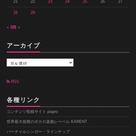
21
22
23
24
25
26
27
28
29
« 1月
3月 »
アーカイブ
ア
ー
カ
イ
ブ
RSS
各種リンク
コンテンツ投稿サイト piapro
世界最大規模のボカロ楽曲レーベル KARENT
バーチャルシンガー・ラインナップ