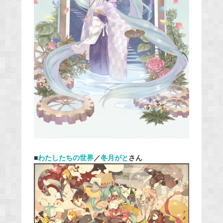
■
わたしたちの世界
／
冬月がと
さん