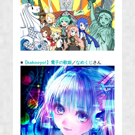
■
【kakooyo!】電子の歌姫
／
なめくじ
さん