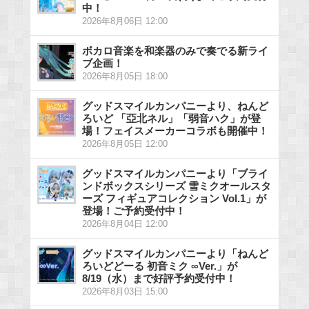
中！
2026年8月06日 12:00
ボカロ音楽を和楽器のみで奏でる新ライ
ブ企画！
2026年8月05日 18:00
グッドスマイルカンパニーより、ねんど
ろいど 「亞北ネル」「弱音ハク」が登
場！フェイスメーカーコラボも開催中！
2026年8月05日 12:00
グッドスマイルカンパニーより「ブライ
ンドボックスシリーズ 雪ミクオールスタ
ーズ フィギュアコレクション Vol.1」が
登場！ご予約受付中！
2026年8月04日 12:00
グッドスマイルカンパニーより「ねんど
ろいどどーる 初音ミク ∞Ver.」が
8/19（水）まで好評予約受付中！
2026年8月03日 15:00