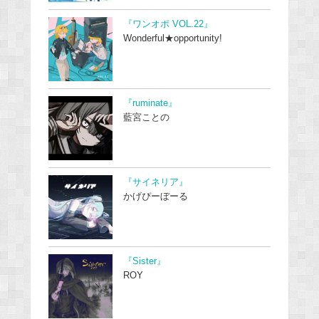
『ワンオポ VOL.22』
Wonderful★opportunity!
『ruminate』
藍宮ことの
『サイネリア』
かげぴーぼーる
『Sister』
ROY