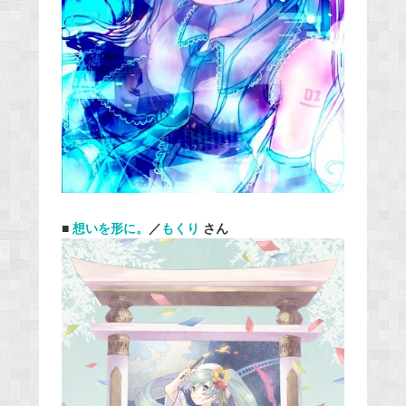
■
想いを形に。
／
もくり
さん