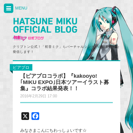
MENU
クリプトン公式！「初音ミク」らバーチャルシンガーの最新情報を
発信します！
ピアプロ
【ピアプロコラボ】『kakooyo!
｢MIKU EXPO｣日本ツアーイラスト募
集』コラボ結果発表！！
2016年2月29日 17:00
X
F
a
みなさまこんにちわっしょいです☆
c