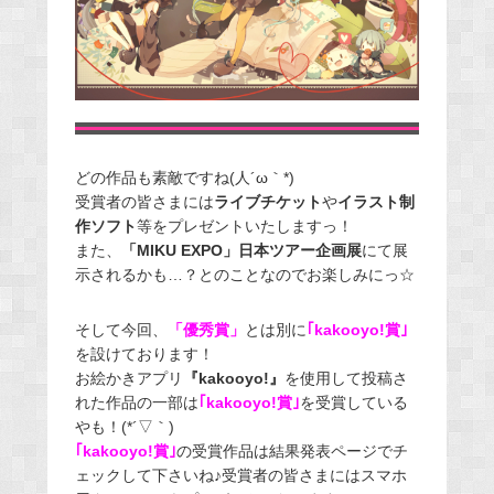
どの作品も素敵ですね(人´ω｀*)
受賞者の皆さまには
ライブチケット
や
イラスト制
作ソフト
等をプレゼントいたしますっ！
また、
「MIKU EXPO」日本ツアー企画展
にて展
示されるかも…？とのことなのでお楽しみにっ☆
そして今回、
「優秀賞」
とは別に
｢kakooyo!賞｣
を設けております！
お絵かきアプリ
『kakooyo!』
を使用して投稿さ
れた作品の一部は
｢kakooyo!賞｣
を受賞している
やも！(*´▽｀)
｢kakooyo!賞｣
の受賞作品は結果発表ページでチ
ェックして下さいね♪受賞者の皆さまにはスマホ