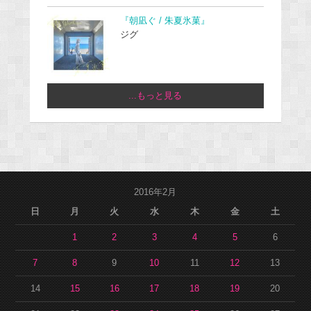
『朝凪ぐ / 朱夏氷菓』
ジグ
...もっと見る
2016年2月
日
月
火
水
木
金
土
1
2
3
4
5
6
7
8
9
10
11
12
13
14
15
16
17
18
19
20