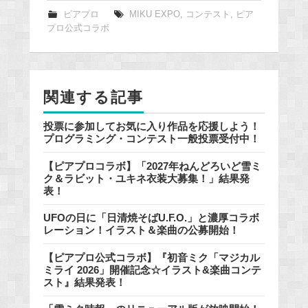
e
ピアプロ
MIKU EXPO
,
コンテスト
,
ピア
プロ公式コラボ
b
o
o
k
関連する記事
投票に参加してお気に入り作品を応援しよう！
プログラミング・コンテスト一般投票受付中！
【ピアプロコラボ】「2027年ねんどろいど雪ミ
ク＆ラビット・ユキネ衣装大募集！」結果発
表！
UFOの日に「日清焼そばU.F.O.」と濃厚コラボ
レーション！イラスト＆楽曲の公募開始！
【ピアプロ公式コラボ】『初音ミク「マジカル
ミライ 2026」開催記念☆イラスト&楽曲コンテ
スト』結果発表！