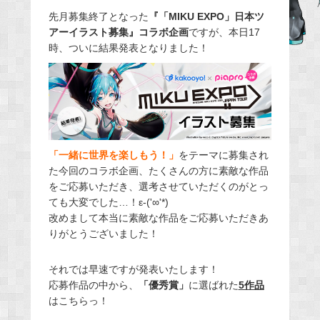
e
先月募集終了となった
『「MIKU EXPO」日本ツ
アーイラスト募集』コラボ企画
ですが、本日17
b
時、ついに結果発表となりました！
o
o
k
「一緒に世界を楽しもう！」
をテーマに募集され
た今回のコラボ企画、たくさんの方に素敵な作品
をご応募いただき、選考させていただくのがとっ
ても大変でした…！ε-('∞'*)ゞ
改めまして本当に素敵な作品をご応募いただきあ
りがとうございました！
それでは早速ですが発表いたします！
応募作品の中から、
「優秀賞」
に選ばれた
5作品
はこちらっ！