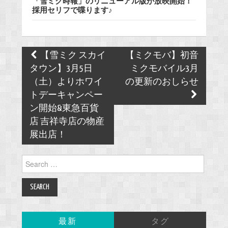
「雪ミク時報」のリニューアル版が放映開始！
採用セリフで喋ります♪
Post
【雪ミク スカイ
【ミクモバ】初音
navigation
タウン】3月5日
ミクモバイル3月
（土）よりホワイ
の更新のおしらせ
トデーキャンペー
ン開始&東急百貨
店 吉祥寺店の物産
展出店！
Search
for:
最新
タグ