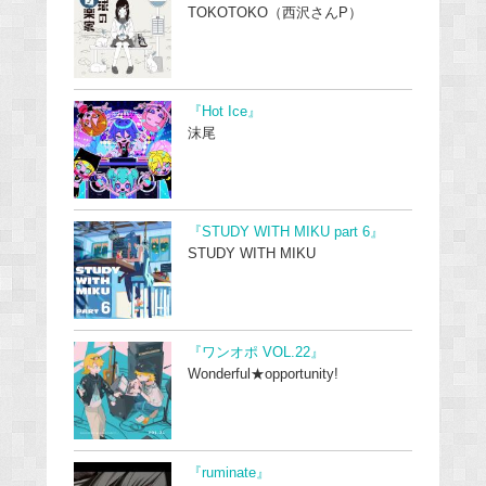
TOKOTOKO（西沢さんP）
『Hot Ice』
沫尾
『STUDY WITH MIKU part 6』
STUDY WITH MIKU
『ワンオポ VOL.22』
Wonderful★opportunity!
『ruminate』