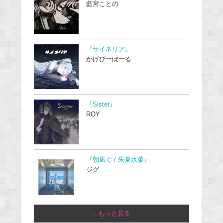
藍宮ことの
『サイネリア』
かげぴーぼーる
『Sister』
ROY
『朝凪ぐ / 朱夏氷菓』
ジグ
...もっと見る