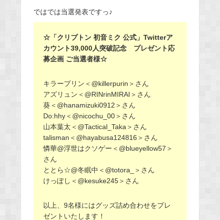
ではでは当選発表ですっ♪
☆「クリプトン 初音ミク 公式」Twitterア
カウント39,000人突破記念 プレゼント応
募企画 ご当選者様☆
キラープリン＜@killerpurin＞さん
アズリュン＜@RINrinMIRAI＞さん
葵＜@hanamizuki0912＞さん
Do:hhy＜@nicochu_00＞さん
山本葉太＜@Tactical_Taka＞さん
talisman＜@hayabusa124816＞さん
憐華@浮世はクソゲー＜@blueyellow57＞
さん
ととら☆@冬眠中＜@totora_＞さん
けっぽし＜@kesuke245＞さん
以上、9名様にはグッズ詰め合わせをプレ
ゼントいたします！