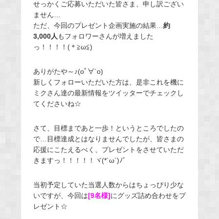
せっかくご応募いただいた皆さま、申し訳ござい
ません…
ただ、今回のプレゼント企画実施の結果…
約
3,000人
もフォロワーさんが増えました
っ！！！！(＊≧ω≦)
ありがたや～♪(oﾟ∀`o)
新しくフォローいただいた方は、是非これを機に
ミクさん達の最新情報をツイッターでチェックし
てくださいね☆
さて、目標まであと一歩！というところでしたの
で…目標達成とはなりませんでしたが、皆さまの
応援にこたえるべく、プレゼントをさせていただ
きますっ！！！！！ヾ(*´ω`)ﾉﾞ
当初予定していた当選人数からはちょっぴり少な
いですが、今回は
[9名様]
にグッズ詰め合わせをプ
レゼント☆