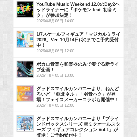
YouTube Music Weekend 12.0のDay2ヘ
ッドライナーに「ポケモン feat. 初音ミ
ク」が参加決定！
2026年8月06日 14:00
1/7スケールフィギュア「マジカルミライ
2026」Ver. 10月14日(水)までご予約受付
中！
2026年8月06日 12:00
ボカロ音楽を和楽器のみで奏でる新ライ
ブ企画！
2026年8月05日 18:00
グッドスマイルカンパニーより、ねんど
ろいど 「亞北ネル」「弱音ハク」が登
場！フェイスメーカーコラボも開催中！
2026年8月05日 12:00
グッドスマイルカンパニーより「ブライ
ンドボックスシリーズ 雪ミクオールスタ
ーズ フィギュアコレクション Vol.1」が
登場！ご予約受付中！