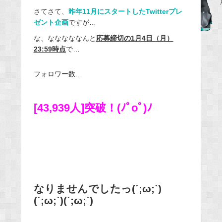
e
さてさて、
昨年11月にスタートしたTwitterプレ
ゼント企画
ですが…
b
o
な、なななななんと
応募締切の1月4日（月）
o
23:59時点
で…
k
フォロワー数…
[43,939人]突破！(ﾉﾟοﾟ)ﾉ
なりませんでしたっ(´;ω;`)
(´;ω;`)(´;ω;`)