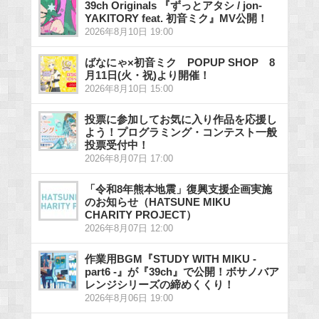
39ch Originals 『ずっとアタシ / jon-
YAKITORY feat. 初音ミク』MV公開！
2026年8月10日 19:00
ばなにゃ×初音ミク POPUP SHOP 8
月11日(火・祝)より開催！
2026年8月10日 15:00
投票に参加してお気に入り作品を応援し
よう！プログラミング・コンテスト一般
投票受付中！
2026年8月07日 17:00
「令和8年熊本地震」復興支援企画実施
のお知らせ（HATSUNE MIKU
CHARITY PROJECT）
2026年8月07日 12:00
作業用BGM『STUDY WITH MIKU -
part6 -』が『39ch』で公開！ボサノバア
レンジシリーズの締めくくり！
2026年8月06日 19:00