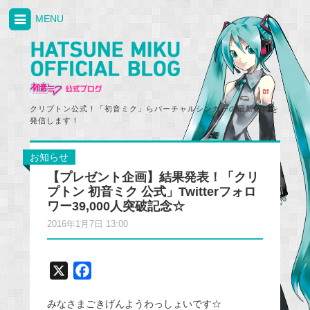
MENU
クリプトン公式！「初音ミク」らバーチャルシンガーの最新情報を
発信します！
お知らせ
【プレゼント企画】結果発表！「クリ
プトン 初音ミク 公式」Twitterフォロ
ワー39,000人突破記念☆
2016年1月7日 13:00
X
F
a
みなさまごきげんようわっしょいです☆
c