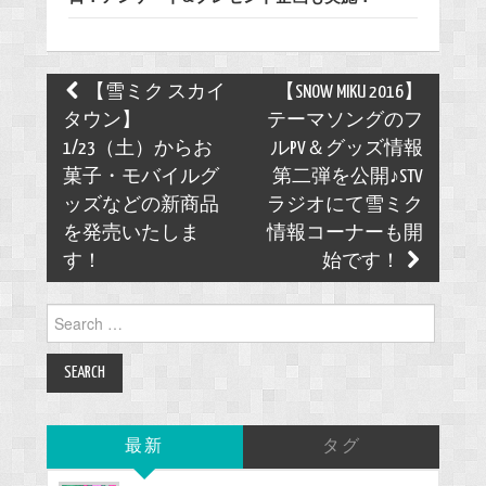
Post
【雪ミク スカイ
【SNOW MIKU 2016】
navigation
タウン】
テーマソングのフ
1/23（土）からお
ルPV＆グッズ情報
菓子・モバイルグ
第二弾を公開♪STV
ッズなどの新商品
ラジオにて雪ミク
を発売いたしま
情報コーナーも開
す！
始です！
Search
for:
最新
タグ