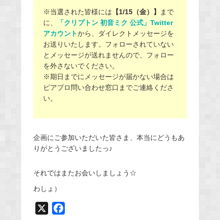
※当選された皆様には
【1/15（金）】
まで
に、
「クリプトン 初音ミク 公式」Twitter
アカウント
から、ダイレクトメッセージを
お送りいたします。フォローされていない
とメッセージが送れませんので、フォロー
を外さないでください。
※期日までにメッセージが届かない場合は
ピアプロ問い合わせ窓口までご連絡くださ
い。
企画にご参加いただいた皆さま、本当にどうもあ
りがとうございましたっ♪
それではまたお会いしましょう☆
わしょ）
X
F