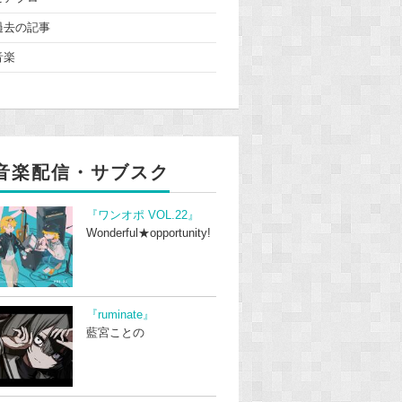
過去の記事
音楽
音楽配信・サブスク
『ワンオポ VOL.22』
Wonderful★opportunity!
『ruminate』
藍宮ことの