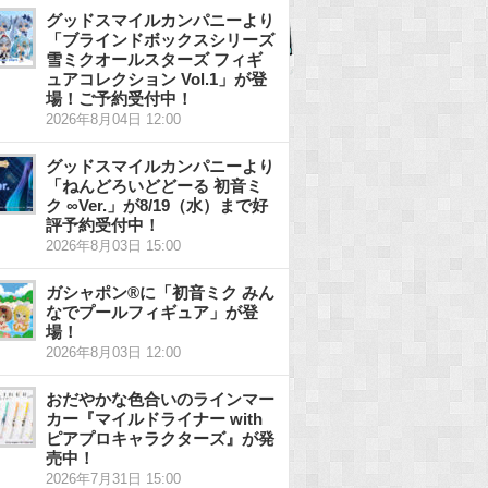
グッドスマイルカンパニーより
「ブラインドボックスシリーズ
雪ミクオールスターズ フィギ
ュアコレクション Vol.1」が登
場！ご予約受付中！
2026年8月04日 12:00
グッドスマイルカンパニーより
「ねんどろいどどーる 初音ミ
ク ∞Ver.」が8/19（水）まで好
評予約受付中！
2026年8月03日 15:00
ガシャポン®に「初音ミク みん
なでプールフィギュア」が登
場！
2026年8月03日 12:00
おだやかな色合いのラインマー
カー『マイルドライナー with
ピアプロキャラクターズ』が発
売中！
2026年7月31日 15:00