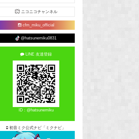
ニコニコチャンネル
cfm_miku_official
@hatsunemiku0831
LINE 友達登録
ID：@hatsunemiku
初音ミク公式ナビ「ミクナビ」