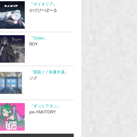
『サイネリア』
かげぴーぼーる
『Sister』
ROY
『朝凪ぐ / 朱夏氷菓』
ジグ
『ずっとアタシ』
jon-YAKITORY