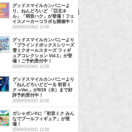
グッドスマイルカンパニーよ
り、ねんどろいど 「亞北ネ
ル」「弱音ハク」が登場！フェ
イスメーカーコラボも開催中！
2026年8月05日 12:00
グッドスマイルカンパニーより
「ブラインドボックスシリーズ
雪ミクオールスターズ フィギ
ュアコレクション Vol.1」が登
場！ご予約受付中！
2026年8月04日 12:00
グッドスマイルカンパニーより
「ねんどろいどどーる 初音ミ
ク ∞Ver.」が8/19（水）まで好
評予約受付中！
2026年8月03日 15:00
ガシャポン®に「初音ミク みん
なでプールフィギュア」が登
場！
2026年8月03日 12:00