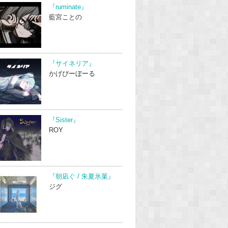
『ruminate』
藍宮ことの
『サイネリア』
かげぴーぼーる
『Sister』
ROY
『朝凪ぐ / 朱夏氷菓』
ジグ