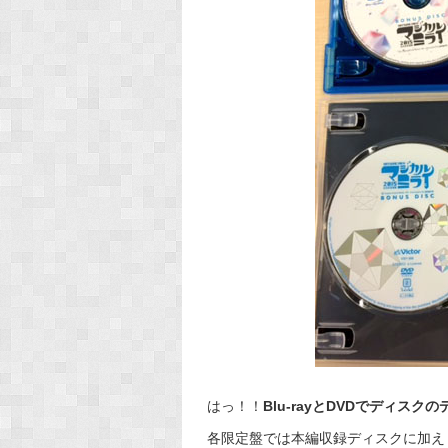
はっ！！
Blu-rayとDVDでディス
各限定盤では本編収録ディスクに加え