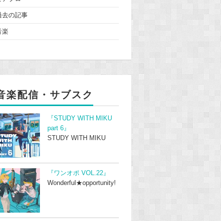
過去の記事
音楽
音楽配信・サブスク
『STUDY WITH MIKU
part 6』
STUDY WITH MIKU
『ワンオポ VOL.22』
Wonderful★opportunity!