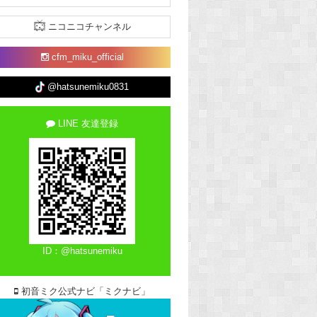
ニコニコチャンネル
cfm_miku_official
@hatsunemiku0831
LINE 友達登録
ID：@hatsunemiku
初音ミク公式ナビ「ミクナビ」