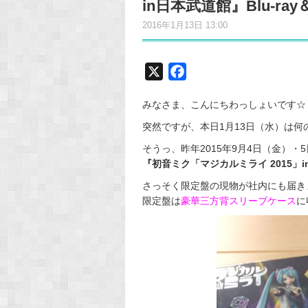
in日本武道館』Blu-r
2016年1月13日 13:00
X
F
a
みなさま、こんにちわっしょいです☆
c
e
突然ですが、本日1月13日（水）は何
b
そうっ、昨年2015年9月4日（金）・
o
『初音ミク「マジカルミライ 2015」i
o
さっそく限定盤の現物が社内にも届き
k
限定盤は
豪華三方背スリーブケース
に