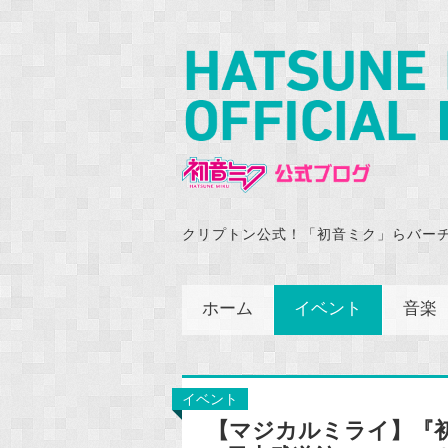
クリプトン公式！「初音ミク」らバー
ホーム
イベント
音楽
イベント
【マジカルミライ】『初