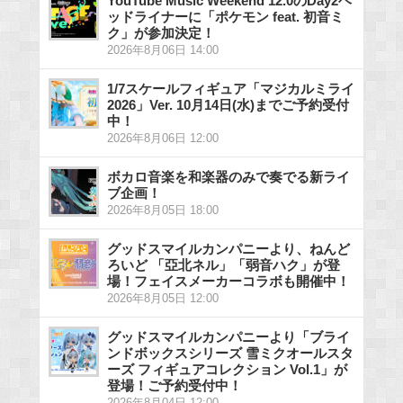
YouTube Music Weekend 12.0のDay2ヘ
ッドライナーに「ポケモン feat. 初音ミ
ク」が参加決定！
2026年8月06日 14:00
1/7スケールフィギュア「マジカルミライ
2026」Ver. 10月14日(水)までご予約受付
中！
2026年8月06日 12:00
ボカロ音楽を和楽器のみで奏でる新ライ
ブ企画！
2026年8月05日 18:00
グッドスマイルカンパニーより、ねんど
ろいど 「亞北ネル」「弱音ハク」が登
場！フェイスメーカーコラボも開催中！
2026年8月05日 12:00
グッドスマイルカンパニーより「ブライ
ンドボックスシリーズ 雪ミクオールスタ
ーズ フィギュアコレクション Vol.1」が
登場！ご予約受付中！
2026年8月04日 12:00