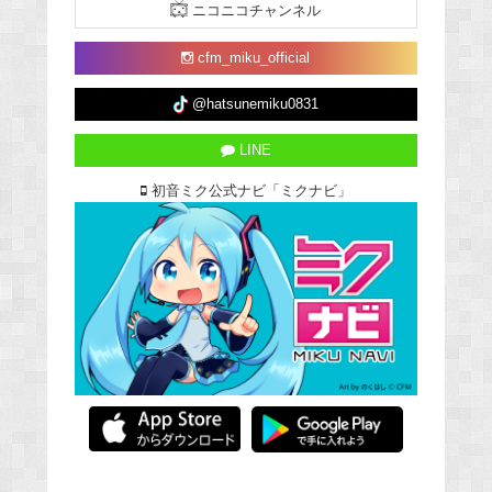
ニコニコチャンネル
cfm_miku_official
@hatsunemiku0831
LINE
初音ミク公式ナビ「ミクナビ」