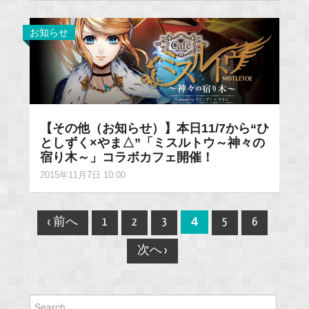
お知らせ
【その他（お知らせ）】本日11/7から“ひ
としずく×やま△”「ミスルトウ～神々の
宿り木～」コラボカフェ開催！
2015年11月7日 10:00
Post
4
‹ 前へ
1
2
3
5
6
navigation
次へ ›
Search