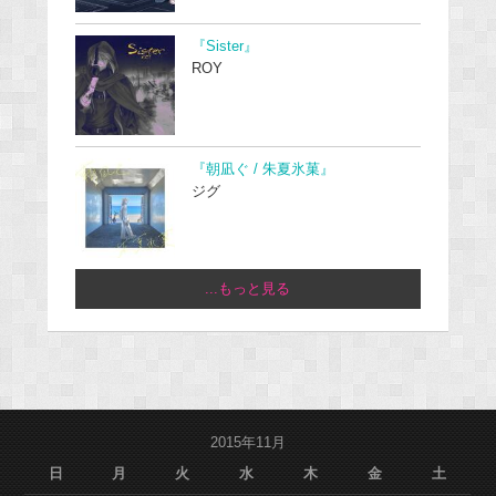
『Sister』
ROY
『朝凪ぐ / 朱夏氷菓』
ジグ
...もっと見る
2015年11月
日
月
火
水
木
金
土