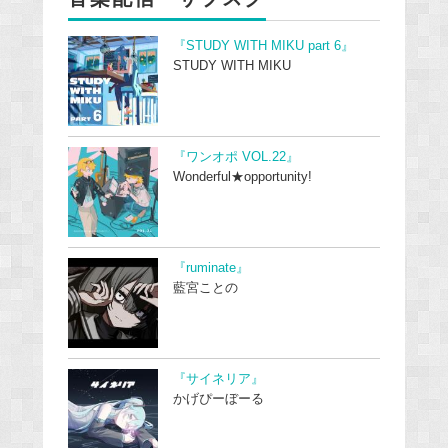
『STUDY WITH MIKU part 6』
STUDY WITH MIKU
『ワンオポ VOL.22』
Wonderful★opportunity!
『ruminate』
藍宮ことの
『サイネリア』
かげぴーぼーる