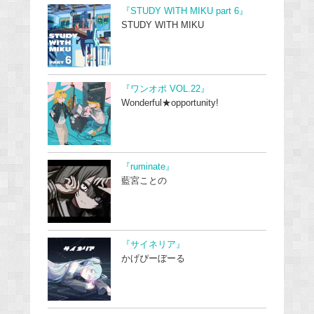
『STUDY WITH MIKU part 6』
STUDY WITH MIKU
『ワンオポ VOL.22』
Wonderful★opportunity!
『ruminate』
藍宮ことの
『サイネリア』
かげぴーぼーる