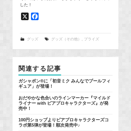
した！
X
F
a
c
e
グッズ
グッズ（その他）
,
プライズ
b
o
o
関連する記事
k
ガシャポン®に「初音ミク みんなでプールフィ
ギュア」が登場！
おだやかな色合いのラインマーカー『マイルド
ライナー with ピアプロキャラクターズ』が発
売中！
100円ショップよりピアプロキャラクターズコ
ラボ第5弾が登場！順次発売中♪