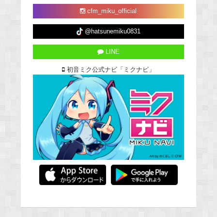
cfm_miku_official
@hatsunemiku0831
LINE
初音ミク公式ナビ「ミクナビ」