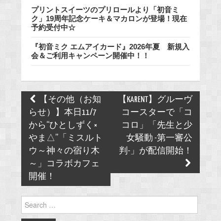
プリントスイーツのプリロールより「初音ミ
ク」19周年記念ケーキ＆マカロンが登場！現在
予約受付中☆
『初音ミク エムアイカード』2026年夏 新規入
会＆ご利用キャンペーン開催中！！
Post
【その他（お知
【KARENT】グルーヴ
navigation
らせ）】本日11/7
コースターで「コ
から“ひとしずく×
コロ」「先生と少
やま△”「ミスルト
女騒動 -第一審公
ウ～神々の宿り木
判-」が配信開始！
～」コラボカフェ
開催！
Search
for: