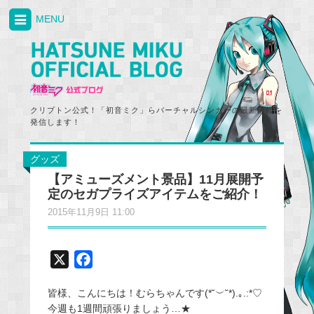
MENU
クリプトン公式！「初音ミク」らバーチャルシンガーの最新情報を
発信します！
グッズ
【アミューズメント景品】11月展開予
定のセガプライズアイテムをご紹介！
2015年11月9日 11:00
X
F
a
皆様、こんにちは！むらちゃんです(*˘︶˘*).｡.:*♡
c
今週も1週間頑張りましょう…★
e