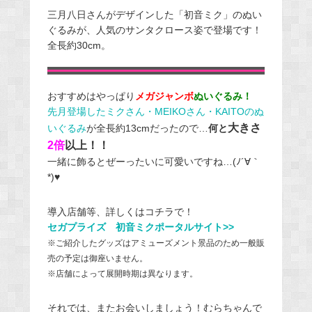
三月八日さんがデザインした「初音ミク」のぬい
ぐるみが、人気のサンタクロース姿で登場です！
全長約30cm。
おすすめはやっぱり
メガジャンボ
ぬいぐるみ！
先月登場したミクさん・MEIKOさん・KAITOのぬ
大きさ
いぐるみ
が全長約13cmだったので…
何と
2倍
以上！！
一緒に飾るとぜーったいに可愛いですね…(ﾉ´∀｀
*)♥
導入店舗等、詳しくはコチラで！
セガプライズ 初音ミクポータルサイト>>
※ご紹介したグッズはアミューズメント景品のため一般販
売の予定は御座いません。
※店舗によって展開時期は異なります。
それでは、またお会いしましょう！むらちゃんで