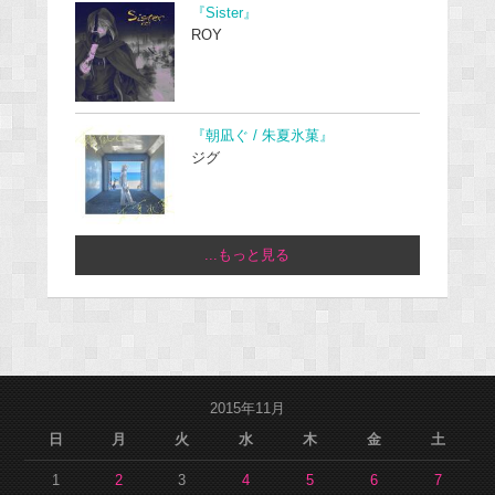
『Sister』
ROY
『朝凪ぐ / 朱夏氷菓』
ジグ
...もっと見る
2015年11月
日
月
火
水
木
金
土
1
2
3
4
5
6
7