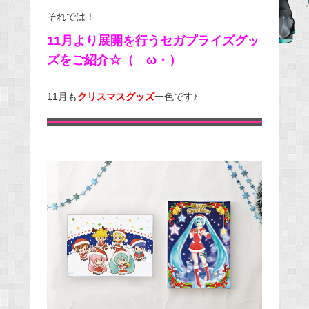
それでは！
b
o
11月より展開を行うセガプライズグッ
o
ズをご紹介☆（ゝω・）
k
11月も
クリスマスグッズ
一色です♪