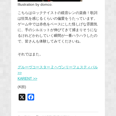
Illustration by domco.
こちらはロックテイストの鏡音レンの楽曲！歌詞
は狂気を感じるくらいの偏愛をうたっています。
ゲーム中では赤色をベースにした怪しげな雰囲気
に、手のシルエットが伸びてきて捕まりそうにな
るけれどかわしていく瞬間が一番ハラハラしたの
で、皆さんも体験してみてくださいね。
それではまた。
グルーヴコースター 2 ヘヴンリーフェスティバル
>>
KARENT >>
(K担)
X
F
a
c