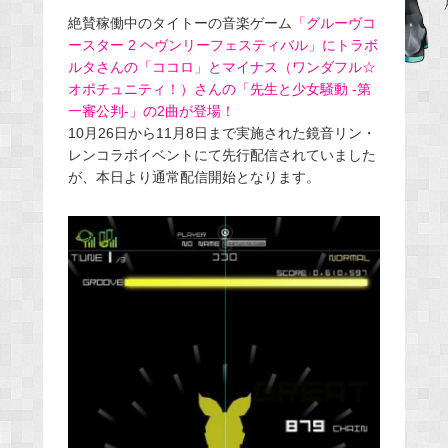
e
絶賛稼働中のタイトーの音楽ゲーム
「グルーヴコ
ースター 2 ヘヴンリーフェスティバル」にトラボ
b
ルタさんの「ココロ」とマイナス（ワンダフル☆
o
オポチュニティ！）さんの「先生と少女騒動 -第
o
一審公判-」の2曲が登場！
k
10月26日から11月8日まで実施された鏡音リン・
レンコラボイベントにて先行配信されていました
が、本日より通常配信開始となります。