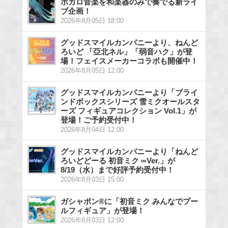
ボカロ音楽を和楽器のみで奏でる新ライ
ブ企画！
2026年8月05日 18:00
グッドスマイルカンパニーより、ねんど
ろいど 「亞北ネル」「弱音ハク」が登
場！フェイスメーカーコラボも開催中！
2026年8月05日 12:00
グッドスマイルカンパニーより「ブライ
ンドボックスシリーズ 雪ミクオールスタ
ーズ フィギュアコレクション Vol.1」が
登場！ご予約受付中！
2026年8月04日 12:00
グッドスマイルカンパニーより「ねんど
ろいどどーる 初音ミク ∞Ver.」が
8/19（水）まで好評予約受付中！
2026年8月03日 15:00
ガシャポン®に「初音ミク みんなでプー
ルフィギュア」が登場！
2026年8月03日 12:00