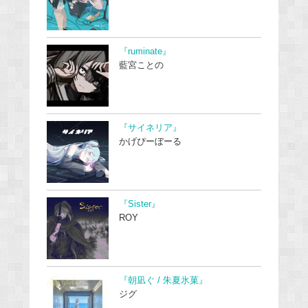
『ruminate』
藍宮ことの
『サイネリア』
かげぴーぼーる
『Sister』
ROY
『朝凪ぐ / 朱夏氷菓』
ジグ