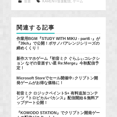
e
音楽
KARENT/音楽配信
,
ゲーム
b
o
o
関連する記事
k
作業用BGM『STUDY WITH MIKU - part6 -』が
『39ch』で公開！ボサノバアレンジシリーズの
締めくくり！
新作スマホゲーム『初音ミク ぐらふぃコレクシ
ョン なぞの音楽すい星 Re:Merge』今秋配信予
定！
Microsoft Storeでセール開催中♪クリプトン開
発ゲームがお得な価格に！
初音ミク ロジックペイントS+ 有料追加コンテ
ンツ『トロピカルバカンス』配信開始＆無料ア
ップデート公開！
『KOMODO STATION』でクリプトン開発ゲー