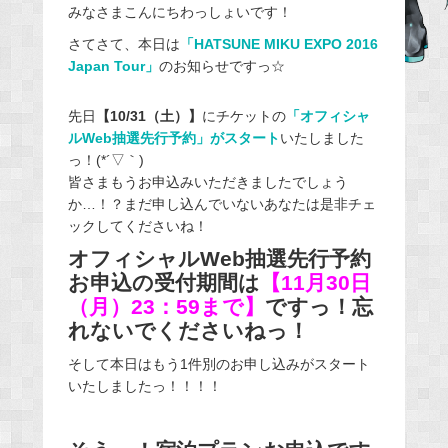
みなさまこんにちわっしょいです！
c
e
さてさて、本日は
「HATSUNE MIKU EXPO 2016
Japan Tour」
のお知らせですっ☆
b
o
先日
【10/31（土）】
にチケットの
「オフィシャ
o
ルWeb抽選先行予約」がスタート
いたしました
k
っ！(*´▽｀)
皆さまもうお申込みいただきましたでしょう
か…！？まだ申し込んでいないあなたは是非チェ
ックしてくださいね！
オフィシャルWeb抽選先行予約
お申込の受付期間は
【11月30日
（月）23：59まで】
ですっ！忘
れないでくださいねっ！
そして本日はもう1件別のお申し込みがスタート
いたしましたっ！！！！