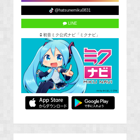
@hatsunemiku0831
LINE
初音ミク公式ナビ「ミクナビ」