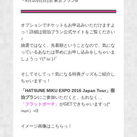
・4月10日(日)泊 東京プランB
オプションでチケットもお申込みいただけますよ
っ！詳細は宿泊プラン公式サイトをご覧ください
♪
抽選ではなく、先着順ということなので、気にな
っているあなたは早めにお申し込みをしちゃいま
しょうっヾ(*´ω`)ﾉﾞ
そしてそしてっ！気になる特典グッズもご紹介し
ちゃいますっ！
「HATSUNE MIKU EXPO 2016 Japan Tour」宿
泊プラン
にご参加いただくと、もれなく…
「フラットポーチ」
がGETできちゃいますっ(*
>ω<）=3
イメージ画像はこちらっ！