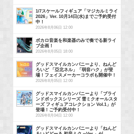
1/7スケールフィギュア「マジカルミライ
2026」Ver. 10月14日(水)までご予約受付
中！
2026年8月06日 12:00
ボカロ音楽を和楽器のみで奏でる新ライ
ブ企画！
2026年8月05日 18:00
グッドスマイルカンパニーより、ねんど
ろいど 「亞北ネル」「弱音ハク」が登
場！フェイスメーカーコラボも開催中！
2026年8月05日 12:00
グッドスマイルカンパニーより「ブライ
ンドボックスシリーズ 雪ミクオールスタ
ーズ フィギュアコレクション Vol.1」が
登場！ご予約受付中！
2026年8月04日 12:00
グッドスマイルカンパニーより「ねんど
ろいどどーる 初音ミク ∞Ver.」が