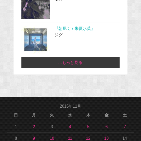
ROY
『朝凪ぐ / 朱夏氷菓』
ジグ
...もっと見る
2015年11月
日
月
火
水
木
金
土
1
2
3
4
5
6
7
8
9
10
11
12
13
14