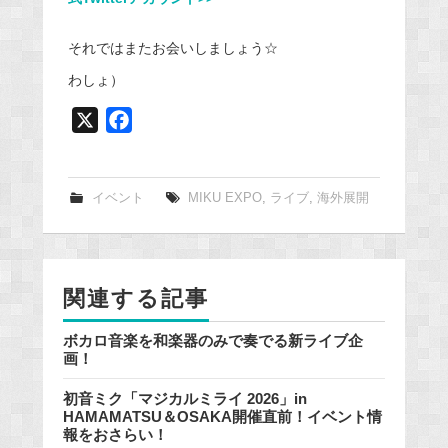
それではまたお会いしましょう☆
わしょ）
X
F
a
c
e
イベント
MIKU EXPO
,
ライブ
,
海外展開
b
o
o
関連する記事
k
ボカロ音楽を和楽器のみで奏でる新ライブ企
画！
初音ミク「マジカルミライ 2026」in
HAMAMATSU＆OSAKA開催直前！イベント情
報をおさらい！