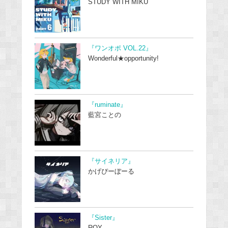
STUDY WITH MIKU
『ワンオポ VOL.22』
Wonderful★opportunity!
『ruminate』
藍宮ことの
『サイネリア』
かげぴーぼーる
『Sister』