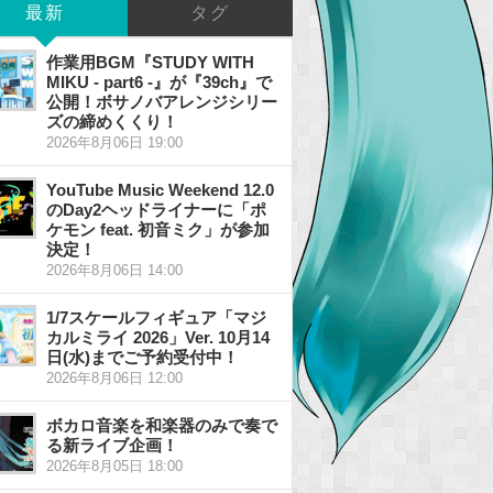
最新
タグ
作業用BGM『STUDY WITH
MIKU - part6 -』が『39ch』で
公開！ボサノバアレンジシリー
ズの締めくくり！
2026年8月06日 19:00
YouTube Music Weekend 12.0
のDay2ヘッドライナーに「ポ
ケモン feat. 初音ミク」が参加
決定！
2026年8月06日 14:00
1/7スケールフィギュア「マジ
カルミライ 2026」Ver. 10月14
日(水)までご予約受付中！
2026年8月06日 12:00
ボカロ音楽を和楽器のみで奏で
る新ライブ企画！
2026年8月05日 18:00