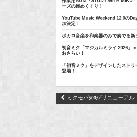
作業用BGM『STUDY WITH MIKU
ーズの締めくくり！
YouTube Music Weekend 1
加決定！
ボカロ音楽を和楽器のみで奏でる新
初音ミク「マジカルミライ 2026」i
おさらい！
「初音ミク」をデザインしたストリートピアノ 
登場！
Post
ミクモバ500がリニューアル
navigation