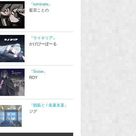
『ruminate』
藍宮ことの
『サイネリア』
かげぴーぼーる
『Sister』
ROY
『朝凪ぐ / 朱夏氷菓』
ジグ