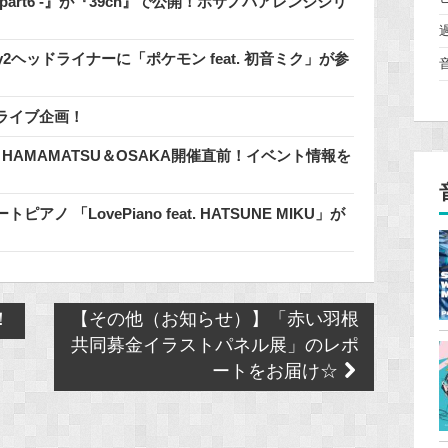
 - part6 -』が『39ch』で公開！ボサノバアレンジシリ
2.0のDay2ヘッドライナーに「ポケモン feat. 初音ミク」が参
ライブ企画！
n HAMAMATSU＆OSAKA開催直前！イベント情報を
「LovePiano feat. HATSUNE MIKU」が
！
【その他（お知らせ）】「赤い羽根
共同募金イラストパネル展」のレポ
ートをお届け☆