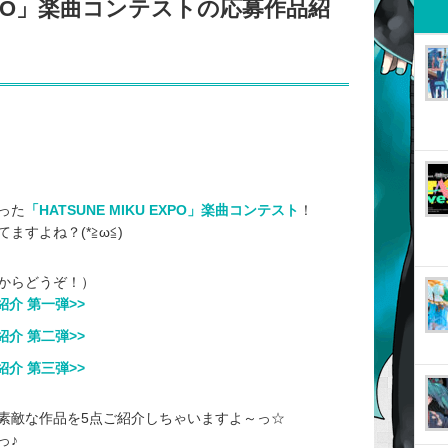
 EXPO」楽曲コンテストの応募作品紹
った
「HATSUNE MIKU EXPO」楽曲コンテスト
！
すよね？(*≧ω≦)
からどうぞ！）
紹介 第一弾>>
紹介 第二弾>>
紹介 第三弾>>
素敵な作品を5点ご紹介しちゃいますよ～っ☆
っ♪