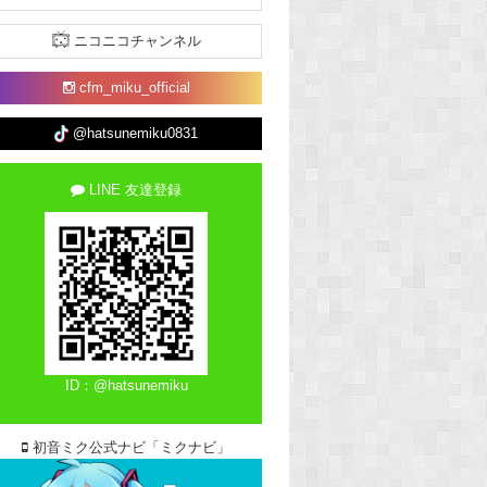
ニコニコチャンネル
cfm_miku_official
@hatsunemiku0831
LINE 友達登録
ID：@hatsunemiku
初音ミク公式ナビ「ミクナビ」