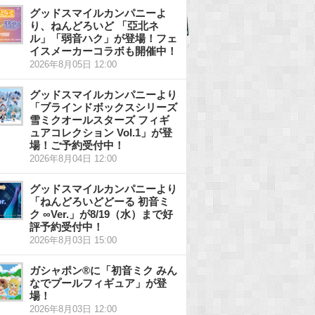
グッドスマイルカンパニーよ
り、ねんどろいど 「亞北ネ
ル」「弱音ハク」が登場！フェ
イスメーカーコラボも開催中！
2026年8月05日 12:00
グッドスマイルカンパニーより
「ブラインドボックスシリーズ
雪ミクオールスターズ フィギ
ュアコレクション Vol.1」が登
場！ご予約受付中！
2026年8月04日 12:00
グッドスマイルカンパニーより
「ねんどろいどどーる 初音ミ
ク ∞Ver.」が8/19（水）まで好
評予約受付中！
2026年8月03日 15:00
ガシャポン®に「初音ミク みん
なでプールフィギュア」が登
場！
2026年8月03日 12:00