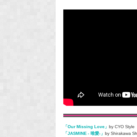
「Our Missing Love」
by CYO Style
「JASMINE - 唯愛-」
by Shirakawa Sh