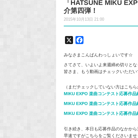
「HATSUNE MIKU
介第四弾！
2015年10月13日 21:00
X
F
a
みなさまこんばんわっしょいです☆
c
e
さてさて、いよいよ来週締め切りとな
皆さま、もう動画はチェックいただいてま
b
o
（まだチェックしていない方はこちら
o
MIKU EXPO 楽曲コンテスト応募作品
k
MIKU EXPO 楽曲コンテスト応募作品
MIKU EXPO 楽曲コンテスト応募作品
引き続き、本日も応募作品のなかから
早速ですがこちらをご覧くださいませ