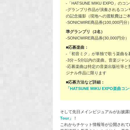
-「HATSUNE MIKU EXP
-
グランプリ作品が演奏されるコン
の記念撮影（現地への渡航費はご
-SONICWIRE商品券(100,000円分
準グランプリ（2名）
-SONICWIRE商品券(30,000円分）
■応募楽曲：
-「初音ミク」が単独で歌う楽曲を
-3分～5分以内の楽曲。音楽ジャ
-応募楽曲は特定の音楽出版社等と
ジナル作品に限ります
■応募方法など詳細：
「HATSUNE MIKU EXPO楽曲
そして先日メインビジュアルがお披露
Tour」
！
これからチケット情報等が公開されて