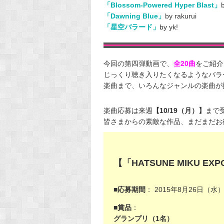
「Blossom-Powered Hyper Blast」
「Dawning Blue」
by rakurui
「星空バラード」
by yk!
今回の第四弾動画で、
全20曲
をご紹介
じっくり聴き入りたくなるようなバラ
楽曲まで、いろんなジャンルの楽曲が揃い
楽曲応募は来週
【10/19（月）】
まで
皆さまからの素敵な作品、まだまだお
【「HATSUNE MIKU 
■応募期間
： 2015年8月26日（水
■賞品
：
グランプリ（1名）