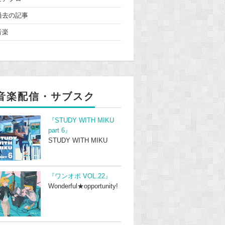
過去の記事
音楽
音楽配信・サブスク
『STUDY WITH MIKU
part 6』
STUDY WITH MIKU
『ワンオポ VOL.22』
Wonderful★opportunity!