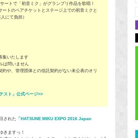
O」のコンサートで「初音ミク」がグランプリ作品を歌唱！
サートのペアチケットとステージ
上での初音ミクと
本人にて負担）
）
募集いたします
ンルは問いません
契約や、管理団体との信託契約がない未公表のオリ
コンテスト」公式ページ>>
目された
「HATSUNE MIKU EXPO 2016 Japan
ゆきますっ！