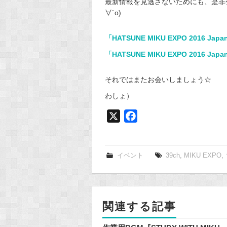
最新情報を見逃さないためにも、是非公
∀`o)
「HATSUNE MIKU EXPO 2016 Ja
「HATSUNE MIKU EXPO 2016 Ja
それではまたお会いしましょう☆
わしょ）
X
F
a
c
e
イベント
39ch
,
MIKU EXPO
,
b
o
o
関連する記事
k