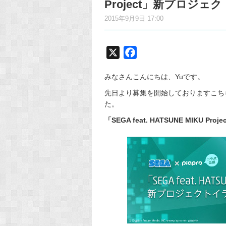
Project」新プロジ
2015年9月9日 17:00
X
F
a
みなさんこんにちは、Yuです。
c
e
先日より募集を開始しておりますこち
た。
b
o
「SEGA feat. HATSUNE MIKU
o
k