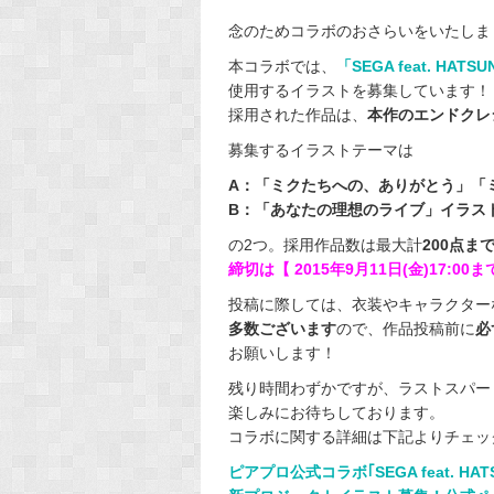
念のためコラボのおさらいをいたしま
本コラボでは、
「SEGA feat. HATSUN
使用するイラストを募集しています！
採用された作品は、
本作のエンドクレ
募集するイラストテーマは
A：「ミクたちへの、ありがとう」「
B：「あなたの理想のライブ」イラス
の2つ。採用作品数は最大計
200点ま
締切は【 2015年9月11日(金)17:00ま
投稿に際しては、衣装やキャラクター
多数ございます
ので、作品投稿前に
必
お願いします！
残り時間わずかですが、ラストスパー
楽しみにお待ちしております。
コラボに関する詳細は下記よりチェッ
ピアプロ公式コラボ｢SEGA feat. HATSU