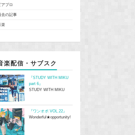
ピアプロ
過去の記事
音楽
音楽配信・サブスク
『STUDY WITH MIKU
part 6』
STUDY WITH MIKU
『ワンオポ VOL.22』
Wonderful★opportunity!