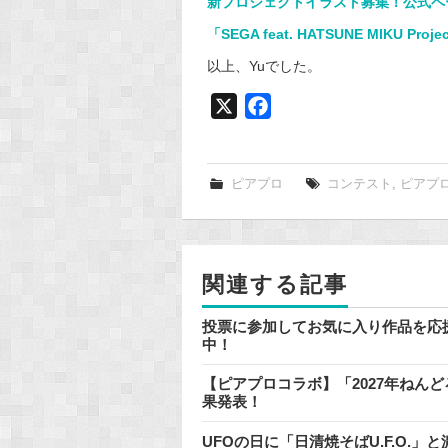
新プロジェクトイラスト募集！公式ペ
「SEGA feat. HATSUNE MIKU P
以上、Yuでした。
X
F
a
c
e
ピアプロ
コンテスト
,
ピアプ
b
o
o
関連する記事
k
投票に参加してお気に入り作品を応
中！
【ピアプロコラボ】「2027年ねん
果発表！
UFOの日に「日清焼そばU.F.O.