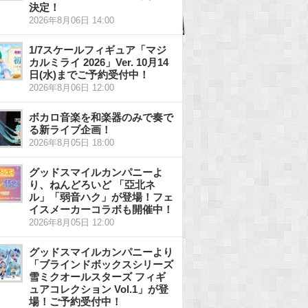
決定！
2026年8月06日 14:00
1/7スケールフィギュア「マジ
カルミライ 2026」Ver. 10月14
日(水)までご予約受付中！
2026年8月06日 12:00
ボカロ音楽を和楽器のみで奏で
る新ライブ企画！
2026年8月05日 18:00
グッドスマイルカンパニーよ
り、ねんどろいど 「亞北ネ
ル」「弱音ハク」が登場！フェ
イスメーカーコラボも開催中！
2026年8月05日 12:00
グッドスマイルカンパニーより
「ブラインドボックスシリーズ
雪ミクオールスターズ フィギ
ュアコレクション Vol.1」が登
場！ご予約受付中！