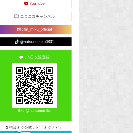
YouTube
ニコニコチャンネル
cfm_miku_official
@hatsunemiku0831
LINE 友達登録
ID：@hatsunemiku
初音ミク公式ナビ「ミクナビ」