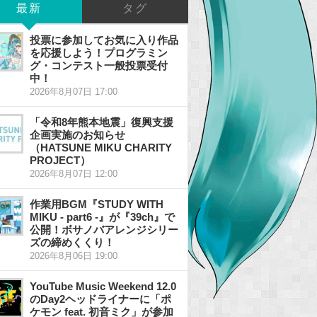
最新
タグ
投票に参加してお気に入り作品
を応援しよう！プログラミン
グ・コンテスト一般投票受付
中！
2026年8月07日 17:00
「令和8年熊本地震」復興支援
企画実施のお知らせ
（HATSUNE MIKU CHARITY
PROJECT）
2026年8月07日 12:00
作業用BGM『STUDY WITH
MIKU - part6 -』が『39ch』で
公開！ボサノバアレンジシリー
ズの締めくくり！
2026年8月06日 19:00
YouTube Music Weekend 12.0
のDay2ヘッドライナーに「ポ
ケモン feat. 初音ミク」が参加