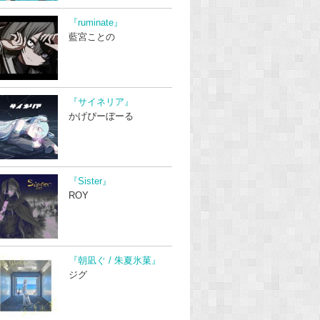
『ruminate』
藍宮ことの
『サイネリア』
かげぴーぼーる
『Sister』
ROY
『朝凪ぐ / 朱夏氷菓』
ジグ