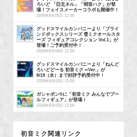
ろいど 「亞北ネル」「弱音ハク」が登
場！フェイスメーカーコラボも開催中！
2026年8月05日 12:00
グッドスマイルカンパニーより「ブライ
ンドボックスシリーズ 雪ミクオールスタ
ーズ フィギュアコレクション Vol.1」が
登場！ご予約受付中！
2026年8月04日 12:00
グッドスマイルカンパニーより「ねんど
ろいどどーる 初音ミク ∞Ver.」が
8/19（水）まで好評予約受付中！
2026年8月03日 15:00
ガシャポン®に「初音ミク みんなでプー
ルフィギュア」が登場！
2026年8月03日 12:00
初音ミク関連リンク