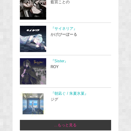
藍宮ことの
『サイネリア』
かげぴーぼーる
『Sister』
ROY
『朝凪ぐ / 朱夏氷菓』
ジグ
...もっと見る