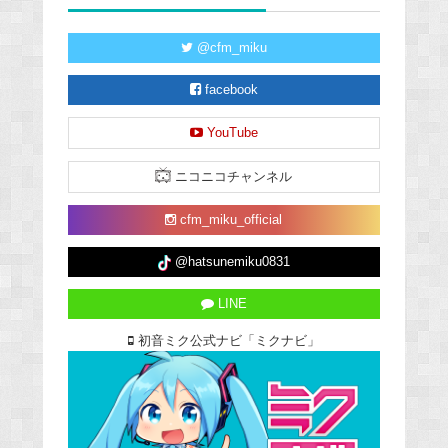
@cfm_miku
facebook
YouTube
ニコニコチャンネル
cfm_miku_official
@hatsunemiku0831
LINE
初音ミク公式ナビ「ミクナビ」