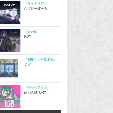
『サイネリア』
かげぴーぼーる
『Sister』
ROY
『朝凪ぐ / 朱夏氷菓』
ジグ
『ずっとアタシ』
jon-YAKITORY