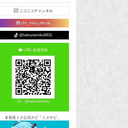
ニコニコチャンネル
cfm_miku_official
@hatsunemiku0831
LINE 友達登録
ID：@hatsunemiku
初音ミク公式ナビ「ミクナビ」