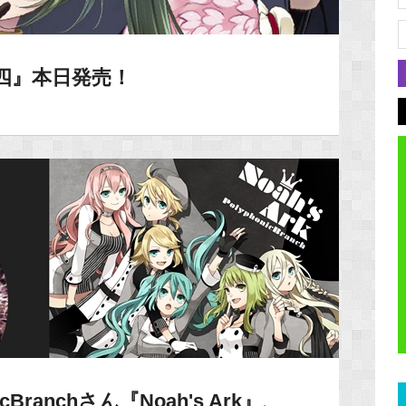
 四』本日発売！
cBranchさん『Noah's Ark』、