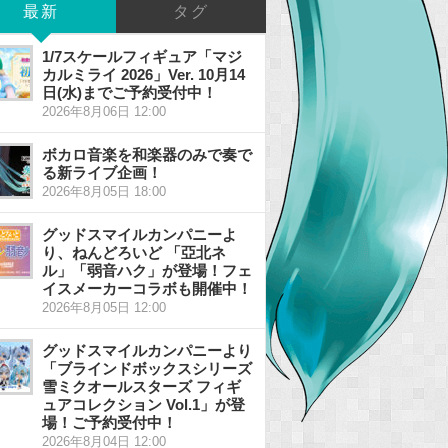
最新
タグ
1/7スケールフィギュア「マジ
カルミライ 2026」Ver. 10月14
日(水)までご予約受付中！
2026年8月06日 12:00
ボカロ音楽を和楽器のみで奏で
る新ライブ企画！
2026年8月05日 18:00
グッドスマイルカンパニーよ
り、ねんどろいど 「亞北ネ
ル」「弱音ハク」が登場！フェ
イスメーカーコラボも開催中！
2026年8月05日 12:00
グッドスマイルカンパニーより
「ブラインドボックスシリーズ
雪ミクオールスターズ フィギ
ュアコレクション Vol.1」が登
場！ご予約受付中！
2026年8月04日 12:00