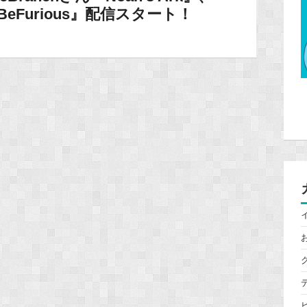
1 BeFurious』配信スタート！