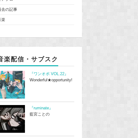
過去の記事
音楽
音楽配信・サブスク
『ワンオポ VOL.22』
Wonderful★opportunity!
『ruminate』
藍宮ことの