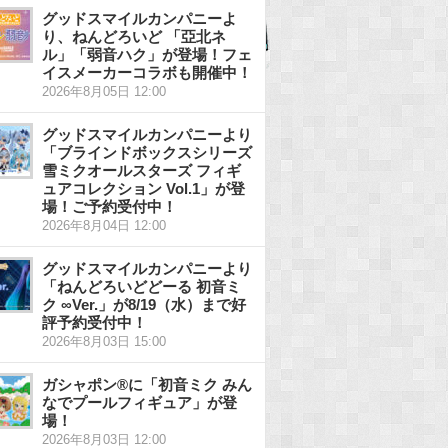
グッドスマイルカンパニーよ
り、ねんどろいど 「亞北ネ
ル」「弱音ハク」が登場！フェ
イスメーカーコラボも開催中！
2026年8月05日 12:00
グッドスマイルカンパニーより
「ブラインドボックスシリーズ
雪ミクオールスターズ フィギ
ュアコレクション Vol.1」が登
場！ご予約受付中！
2026年8月04日 12:00
グッドスマイルカンパニーより
「ねんどろいどどーる 初音ミ
ク ∞Ver.」が8/19（水）まで好
評予約受付中！
2026年8月03日 15:00
ガシャポン®に「初音ミク みん
なでプールフィギュア」が登
場！
2026年8月03日 12:00