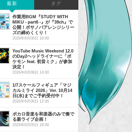
最新
タグ
作業用BGM『STUDY WITH
MIKU - part6 -』が『39ch』で
公開！ボサノバアレンジシリー
ズの締めくくり！
2026年8月06日 19:00
YouTube Music Weekend 12.0
のDay2ヘッドライナーに「ポ
ケモン feat. 初音ミク」が参加
決定！
2026年8月06日 14:00
1/7スケールフィギュア「マジ
カルミライ 2026」Ver. 10月14
日(水)までご予約受付中！
2026年8月06日 12:00
ボカロ音楽を和楽器のみで奏で
る新ライブ企画！
2026年8月05日 18:00