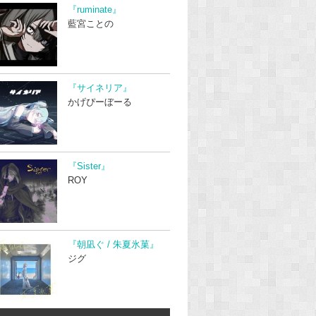
『ruminate』
藍宮ことの
『サイネリア』
かげぴーぼーる
『Sister』
ROY
『朝凪ぐ / 朱夏氷菓』
ジグ