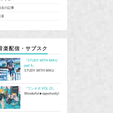
過去の記事
音楽
音楽配信・サブスク
『STUDY WITH MIKU
part 6』
STUDY WITH MIKU
『ワンオポ VOL.22』
Wonderful★opportunity!