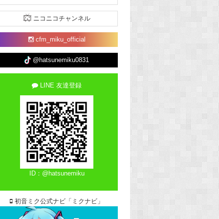
ニコニコチャンネル
cfm_miku_official
@hatsunemiku0831
LINE 友達登録
ID：@hatsunemiku
初音ミク公式ナビ「ミクナビ」