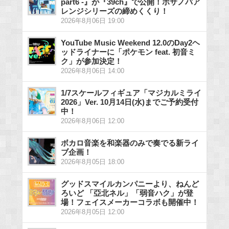
part6 -』が『39ch』で公開！ボサノバア
レンジシリーズの締めくくり！
2026年8月06日 19:00
YouTube Music Weekend 12.0のDay2ヘ
ッドライナーに「ポケモン feat. 初音ミ
ク」が参加決定！
2026年8月06日 14:00
1/7スケールフィギュア「マジカルミライ
2026」Ver. 10月14日(水)までご予約受付
中！
2026年8月06日 12:00
ボカロ音楽を和楽器のみで奏でる新ライ
ブ企画！
2026年8月05日 18:00
グッドスマイルカンパニーより、ねんど
ろいど 「亞北ネル」「弱音ハク」が登
場！フェイスメーカーコラボも開催中！
2026年8月05日 12:00