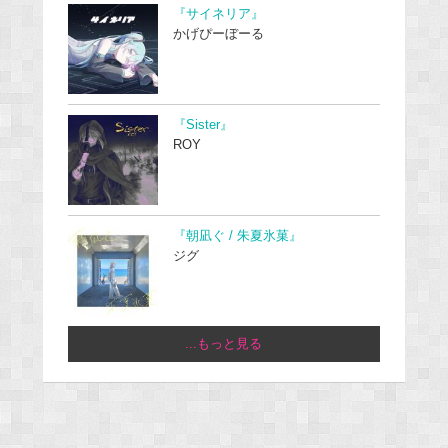
『サイネリア』
かげぴーぼーる
『Sister』
ROY
『朝凪ぐ / 朱夏氷菓』
ジグ
...もっと見る