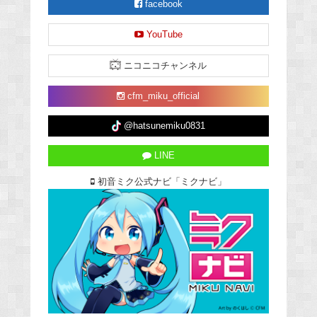
facebook
YouTube
ニコニコチャンネル
cfm_miku_official
@hatsunemiku0831
LINE
初音ミク公式ナビ「ミクナビ」