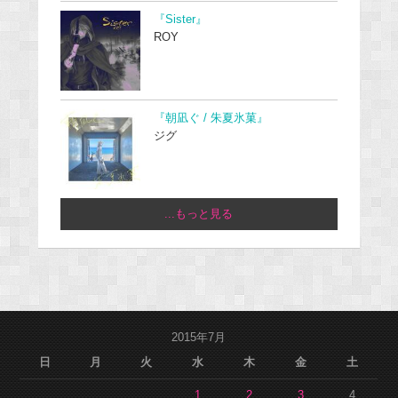
『Sister』
ROY
『朝凪ぐ / 朱夏氷菓』
ジグ
...もっと見る
2015年7月
日
月
火
水
木
金
土
1
2
3
4