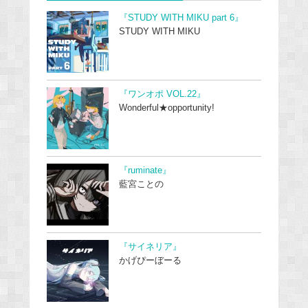
『STUDY WITH MIKU part 6』
STUDY WITH MIKU
『ワンオポ VOL.22』
Wonderful★opportunity!
『ruminate』
藍宮ことの
『サイネリア』
かげぴーぼーる