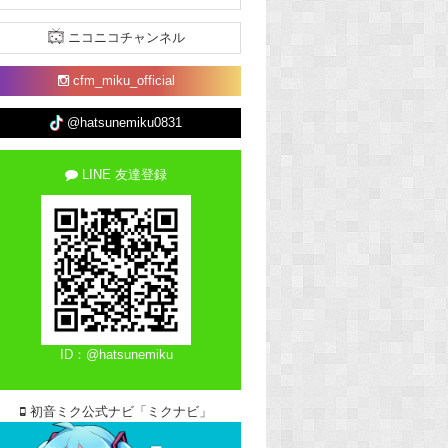
ニコニコチャンネル
cfm_miku_official
@hatsunemiku0831
LINE 友達登録
ID：@hatsunemiku
初音ミク公式ナビ「ミクナビ」