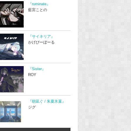
『ruminate』
藍宮ことの
『サイネリア』
かげぴーぼーる
『Sister』
ROY
『朝凪ぐ / 朱夏氷菓』
ジグ