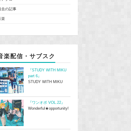
過去の記事
音楽
音楽配信・サブスク
『STUDY WITH MIKU
part 6』
STUDY WITH MIKU
『ワンオポ VOL.22』
Wonderful★opportunity!