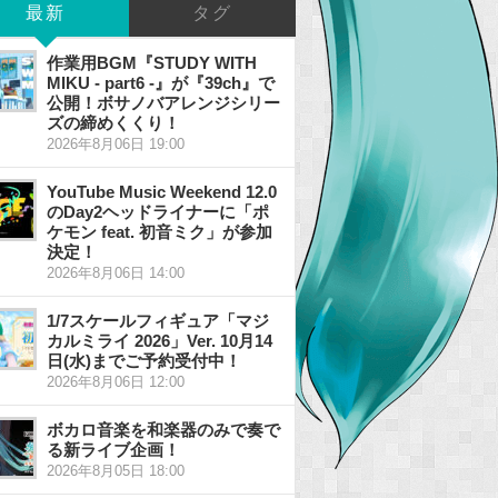
最新
タグ
作業用BGM『STUDY WITH
MIKU - part6 -』が『39ch』で
公開！ボサノバアレンジシリー
ズの締めくくり！
2026年8月06日 19:00
YouTube Music Weekend 12.0
のDay2ヘッドライナーに「ポ
ケモン feat. 初音ミク」が参加
決定！
2026年8月06日 14:00
1/7スケールフィギュア「マジ
カルミライ 2026」Ver. 10月14
日(水)までご予約受付中！
2026年8月06日 12:00
ボカロ音楽を和楽器のみで奏で
る新ライブ企画！
2026年8月05日 18:00