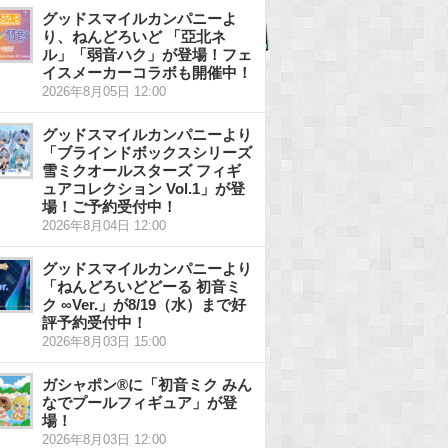
グッドスマイルカンパニーよ
り、ねんどろいど 「亞北ネ
ル」「弱音ハク」が登場！フェ
イスメーカーコラボも開催中！
2026年8月05日 12:00
グッドスマイルカンパニーより
「ブラインドボックスシリーズ
雪ミクオールスターズ フィギ
ュアコレクション Vol.1」が登
場！ご予約受付中！
2026年8月04日 12:00
グッドスマイルカンパニーより
「ねんどろいどどーる 初音ミ
ク ∞Ver.」が8/19（水）まで好
評予約受付中！
2026年8月03日 15:00
ガシャポン®に「初音ミク みん
なでプールフィギュア」が登
場！
2026年8月03日 12:00