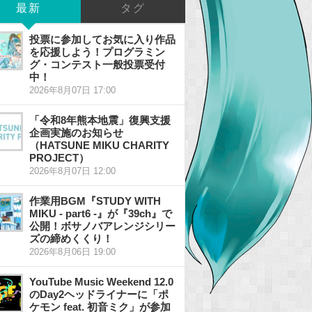
最新
タグ
投票に参加してお気に入り作品
を応援しよう！プログラミン
グ・コンテスト一般投票受付
中！
2026年8月07日 17:00
「令和8年熊本地震」復興支援
企画実施のお知らせ
（HATSUNE MIKU CHARITY
PROJECT）
2026年8月07日 12:00
作業用BGM『STUDY WITH
MIKU - part6 -』が『39ch』で
公開！ボサノバアレンジシリー
ズの締めくくり！
2026年8月06日 19:00
YouTube Music Weekend 12.0
のDay2ヘッドライナーに「ポ
ケモン feat. 初音ミク」が参加