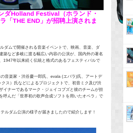
Holland Festival（ホランド・
「THE END」が招聘上演されま
ルダムで開催される音楽イベントで、映画、音楽、ダ
建築など多岐に渡る幅広い内容の公演が、国内外の著名
、1947年以来続く伝統と格式のあるフェスティバルで
の音楽家・渋谷慶一郎氏、evala (エバラ)氏、アートデ
エックス）氏などによるプロジェクトで、初音ミク及び渋
ザイナーであるマーク・ジェイコブズと彼のチームが担
を呼んだ「世界初の歌声合成ソフトを用いたオペラ」で
ムステルダム公演の様子が届きましたので紹介します！