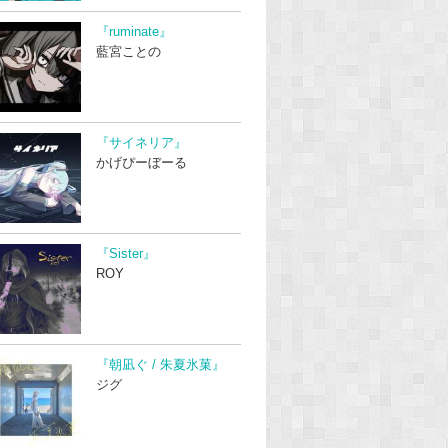
『ruminate』
藍宮ことの
『サイネリア』
かげぴーぼーる
『Sister』
ROY
『朝凪ぐ / 朱夏氷菓』
ジグ