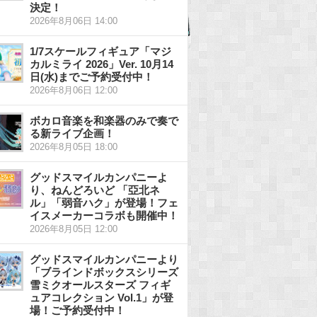
決定！
2026年8月06日 14:00
1/7スケールフィギュア「マジ
カルミライ 2026」Ver. 10月14
日(水)までご予約受付中！
2026年8月06日 12:00
ボカロ音楽を和楽器のみで奏で
る新ライブ企画！
2026年8月05日 18:00
グッドスマイルカンパニーよ
り、ねんどろいど 「亞北ネ
ル」「弱音ハク」が登場！フェ
イスメーカーコラボも開催中！
2026年8月05日 12:00
グッドスマイルカンパニーより
「ブラインドボックスシリーズ
雪ミクオールスターズ フィギ
ュアコレクション Vol.1」が登
場！ご予約受付中！