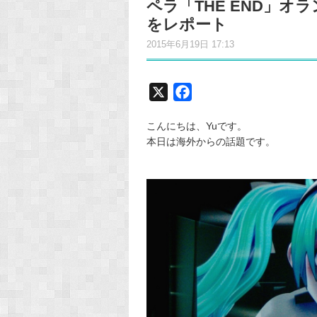
ペラ「THE END」
をレポート
2015年6月19日 17:13
X
F
a
こんにちは、Yuです。
c
本日は海外からの話題です。
e
b
o
o
k