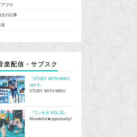
ピアプロ
過去の記事
音楽
音楽配信・サブスク
『STUDY WITH MIKU
part 6』
STUDY WITH MIKU
『ワンオポ VOL.22』
Wonderful★opportunity!