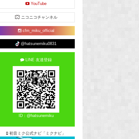
YouTube
ニコニコチャンネル
cfm_miku_official
@hatsunemiku0831
LINE 友達登録
ID：@hatsunemiku
初音ミク公式ナビ「ミクナビ」