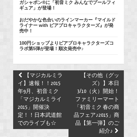
ガシャポン®に「初音ミク みんなでプールフィ
ギュア」が登場！
おだやかな色合いのラインマーカー『マイルド
ライナー with ピアプロキャラクターズ』が発
売中！
100円ショップよりピアプロキャラクターズコ
ラボ第5弾が登場！順次発売中♪
Post
【マジカルミラ
【その他（グッ
navigation
イ】速報！！2015
ズ）】本日
年9月、初音ミク
3/10（火）開始！
「マジカルミライ
ファミリーマート
2015」開催決
「初音ミク 春の商
定！！日本武道館
品フェア♪2015」商
でのライブも☆
品【第一弾】のご
紹介♪