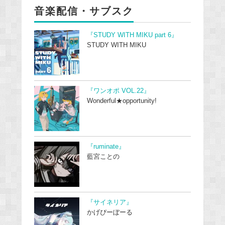
音楽配信・サブスク
『STUDY WITH MIKU part 6』
STUDY WITH MIKU
『ワンオポ VOL.22』
Wonderful★opportunity!
『ruminate』
藍宮ことの
『サイネリア』
かげぴーぼーる