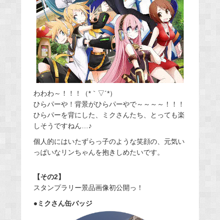
わわわ～！！！（*｀▽´*）
ひらパーや！背景がひらパーやで～～～～！！！
ひらパーを背にした、ミクさんたち、とっても楽
しそうですねん…♪
個人的にはいたずらっ子のような笑顔の、元気い
っぱいなリンちゃんを抱きしめたいです。
【その2】
スタンプラリー景品画像初公開っ！
●ミクさん缶バッジ