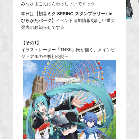
みなさまこんばんわっしょいですっ☆
c
e
本日は
【初音ミク SPRING スタンプラリー♪ in
ひらかたパーク】
イベント追加情報&嬉しい重大
b
発表のお知らせです☆
o
o
【その1】
k
イラストレーター「TNSK」氏が描く、メインビ
ジュアルの全貌初公開っ！