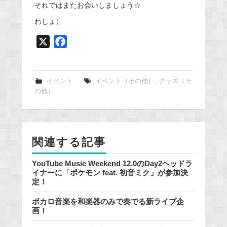
それではまたお会いしましょう☆
わしょ）
X
F
a
c
e
イベント
イベント（その他）
,
グッズ（そ
の他）
b
o
o
k
関連する記事
YouTube Music Weekend 12.0のDay2ヘッドラ
イナーに「ポケモン feat. 初音ミク」が参加決
定！
ボカロ音楽を和楽器のみで奏でる新ライブ企
画！