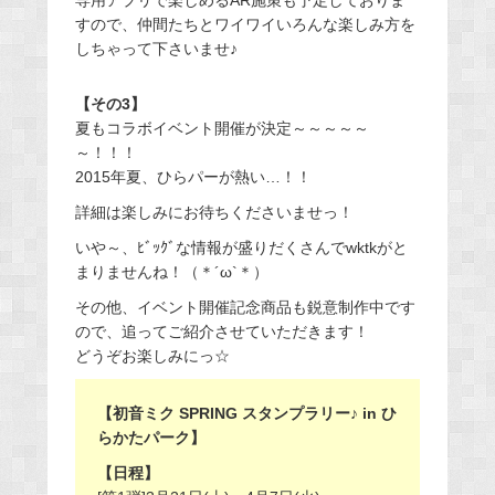
すので、仲間たちとワイワイいろんな楽しみ方を
しちゃって下さいませ♪
【その3】
夏もコラボイベント開催が決定～～～～～
～！！！
2015年夏、ひらパーが熱い…！！
詳細は楽しみにお待ちくださいませっ！
いや～、ﾋﾞｯｸﾞな情報が盛りだくさんでwktkがと
まりませんね！（＊´ω`＊）
その他、イベント開催記念商品も鋭意制作中です
ので、追ってご紹介させていただきます！
どうぞお楽しみにっ☆
【初音ミク SPRING スタンプラリー♪ in ひ
らかたパーク】
【日程】