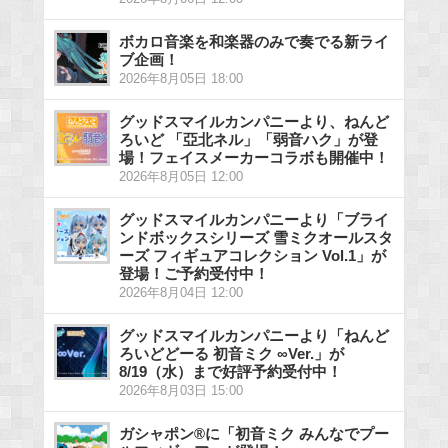
ボカロ音楽を和楽器のみで奏でる新ライ
ブ企画！
2026年8月05日 18:00
グッドスマイルカンパニーより、ねんど
ろいど 「亞北ネル」「弱音ハク」が登
場！フェイスメーカーコラボも開催中！
2026年8月05日 12:00
グッドスマイルカンパニーより「ブライ
ンドボックスシリーズ 雪ミクオールスタ
ーズ フィギュアコレクション Vol.1」が
登場！ご予約受付中！
2026年8月04日 12:00
グッドスマイルカンパニーより「ねんど
ろいどどーる 初音ミク ∞Ver.」が
8/19（水）まで好評予約受付中！
2026年8月03日 15:00
ガシャポン®に「初音ミク みんなでプー