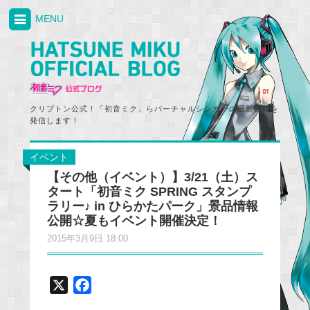
MENU
クリプトン公式！「初音ミク」らバーチャルシンガーの最新情報を
発信します！
イベント
【その他（イベント）】3/21（土）ス
タート「初音ミク SPRING スタンプ
ラリー♪ in ひらかたパーク」景品情報
公開☆夏もイベント開催決定！
2015年3月9日 18:00
X
F
a