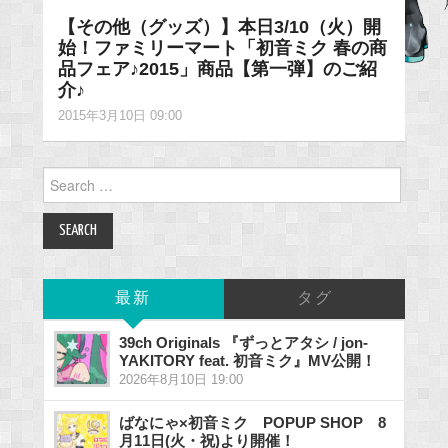
【その他（グッズ）】本日3/10（火）開
始！ファミリーマート「初音ミク 春の商
品フェア♪2015」商品【第一弾】のご紹
介♪
2015年3月10日 09:00
Search
for:
最新
タグ
39ch Originals 『ずっとアタシ / jon-
YAKITORY feat. 初音ミク』MV公開！
2026年8月10日 19:00
ばなにゃ×初音ミク POPUP SHOP 8
月11日(火・祝)より開催！