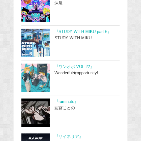
沫尾
『STUDY WITH MIKU part 6』
STUDY WITH MIKU
『ワンオポ VOL.22』
Wonderful★opportunity!
『ruminate』
藍宮ことの
『サイネリア』