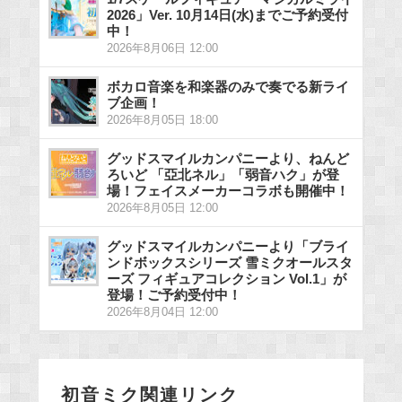
2026」Ver. 10月14日(水)までご予約受付
中！
2026年8月06日 12:00
ボカロ音楽を和楽器のみで奏でる新ライ
ブ企画！
2026年8月05日 18:00
グッドスマイルカンパニーより、ねんど
ろいど 「亞北ネル」「弱音ハク」が登
場！フェイスメーカーコラボも開催中！
2026年8月05日 12:00
グッドスマイルカンパニーより「ブライ
ンドボックスシリーズ 雪ミクオールスタ
ーズ フィギュアコレクション Vol.1」が
登場！ご予約受付中！
2026年8月04日 12:00
初音ミク関連リンク