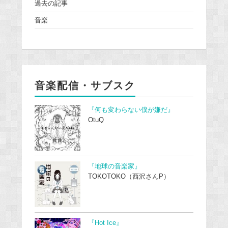
過去の記事
音楽
音楽配信・サブスク
『何も変わらない僕が嫌だ』
OtuQ
『地球の音楽家』
TOKOTOKO（西沢さんP）
『Hot Ice』