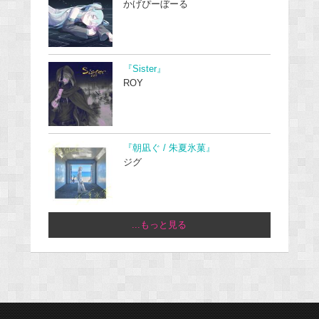
かげぴーぼーる
『Sister』
ROY
『朝凪ぐ / 朱夏氷菓』
ジグ
...もっと見る