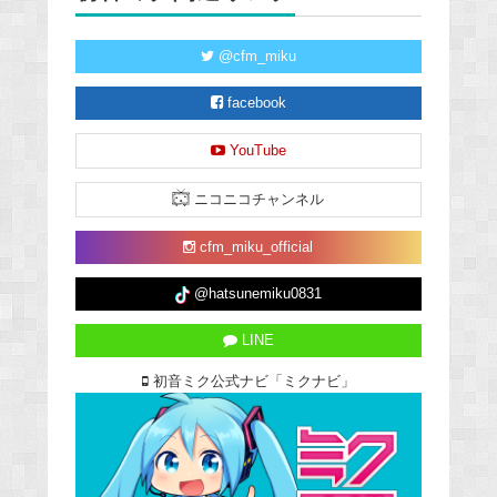
@cfm_miku
facebook
YouTube
ニコニコチャンネル
cfm_miku_official
@hatsunemiku0831
LINE
初音ミク公式ナビ「ミクナビ」