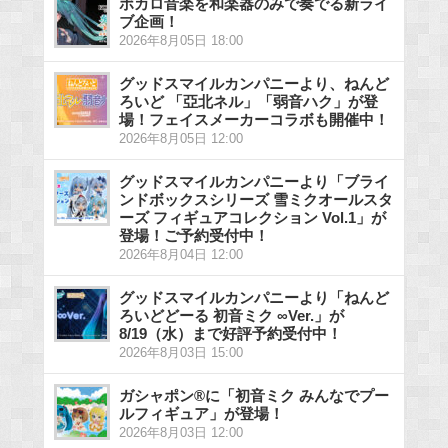
ボカロ音楽を和楽器のみで奏でる新ライ
ブ企画！
2026年8月05日 18:00
グッドスマイルカンパニーより、ねんど
ろいど 「亞北ネル」「弱音ハク」が登
場！フェイスメーカーコラボも開催中！
2026年8月05日 12:00
グッドスマイルカンパニーより「ブライ
ンドボックスシリーズ 雪ミクオールスタ
ーズ フィギュアコレクション Vol.1」が
登場！ご予約受付中！
2026年8月04日 12:00
グッドスマイルカンパニーより「ねんど
ろいどどーる 初音ミク ∞Ver.」が
8/19（水）まで好評予約受付中！
2026年8月03日 15:00
ガシャポン®に「初音ミク みんなでプー
ルフィギュア」が登場！
2026年8月03日 12:00