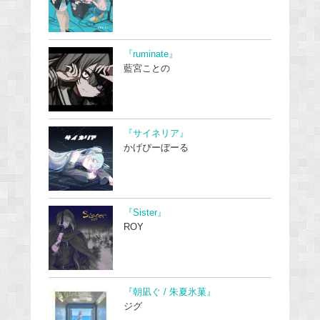
『ruminate』
藍宮ことの
『サイネリア』
かげぴーぼーる
『Sister』
ROY
『朝凪ぐ / 朱夏氷菓』
ジグ