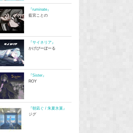
『ruminate』
藍宮ことの
『サイネリア』
かげぴーぼーる
『Sister』
ROY
『朝凪ぐ / 朱夏氷菓』
ジグ