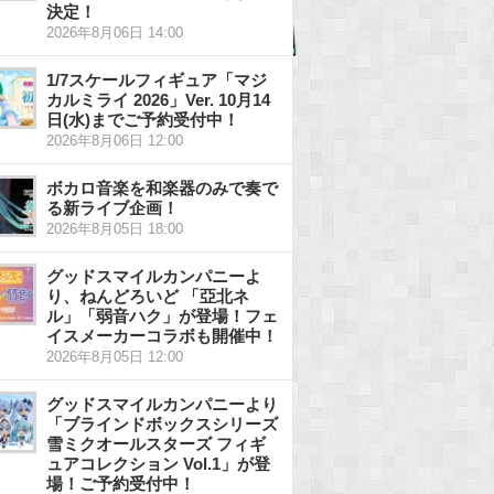
決定！
2026年8月06日 14:00
1/7スケールフィギュア「マジ
カルミライ 2026」Ver. 10月14
日(水)までご予約受付中！
2026年8月06日 12:00
ボカロ音楽を和楽器のみで奏で
る新ライブ企画！
2026年8月05日 18:00
グッドスマイルカンパニーよ
り、ねんどろいど 「亞北ネ
ル」「弱音ハク」が登場！フェ
イスメーカーコラボも開催中！
2026年8月05日 12:00
グッドスマイルカンパニーより
「ブラインドボックスシリーズ
雪ミクオールスターズ フィギ
ュアコレクション Vol.1」が登
場！ご予約受付中！