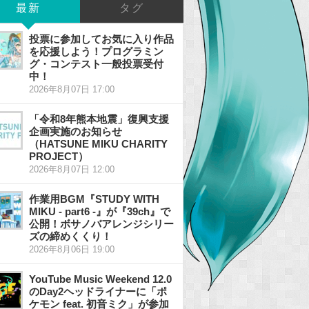
最新
タグ
投票に参加してお気に入り作品
を応援しよう！プログラミン
グ・コンテスト一般投票受付
中！
2026年8月07日 17:00
「令和8年熊本地震」復興支援
企画実施のお知らせ
（HATSUNE MIKU CHARITY
PROJECT）
2026年8月07日 12:00
作業用BGM『STUDY WITH
MIKU - part6 -』が『39ch』で
公開！ボサノバアレンジシリー
ズの締めくくり！
2026年8月06日 19:00
YouTube Music Weekend 12.0
のDay2ヘッドライナーに「ポ
ケモン feat. 初音ミク」が参加