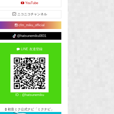
YouTube
ニコニコチャンネル
cfm_miku_official
@hatsunemiku0831
LINE 友達登録
ID：@hatsunemiku
初音ミク公式ナビ「ミクナビ」