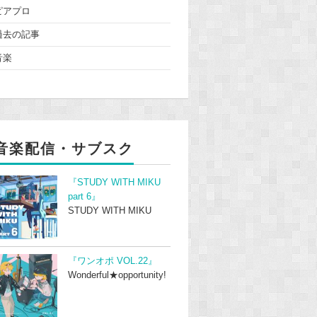
ピアプロ
過去の記事
音楽
音楽配信・サブスク
『STUDY WITH MIKU
part 6』
STUDY WITH MIKU
『ワンオポ VOL.22』
Wonderful★opportunity!