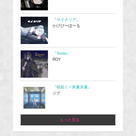
『サイネリア』
かげぴーぼーる
『Sister』
ROY
『朝凪ぐ / 朱夏氷菓』
ジグ
...もっと見る