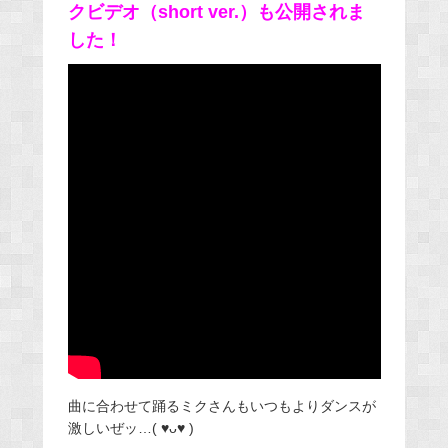
クビデオ（short ver.）も公開されま
した！
曲に合わせて踊るミクさんもいつもよりダンスが
激しいぜッ…( ♥ᴗ♥ )