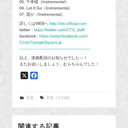
05. 千本桜（Instremental）
06. Let It Go（Instremental）
07. 遥か（Instremental）
詳しくはWEBへ
http://cts-official.com
twitter :
https://twitter.com/CTS_staff
facebook :
https://www.facebook.com/
CircleTriangleSquare.jp
--------------------------------------------------
以上、楽曲配信のお知らせでした～！
またお会いしましょう、むらちゃんでした！
X
F
a
c
e
音楽
音楽（その他）
b
o
o
関連する記事
k