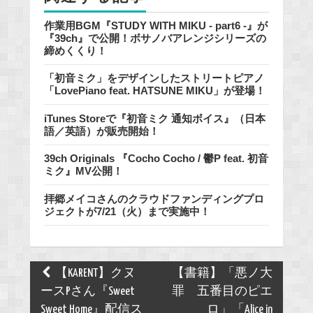
作業用BGM『STUDY WITH MIKU - part6 -』が
『39ch』で公開！ボサノバアレンジシリーズの
締めくくり！
「初音ミク」をデザインしたストリートピアノ
「LovePiano feat. HATSUNE MIKU」が登場！
iTunes Storeで『初音ミク 通知ボイス』（日本
語／英語）が販売開始！
39ch Originals 『Cocho Cocho / 鬱P feat. 初音
ミク』MV公開！
拝郷メイコさんのクラウドファンディングプロ
ジェクトが7/21（火）まで実施中！
Post
【KARENT】クヌ
【書籍】「悪ノ大
navigation
ースPさん『Sweet
罪 五番目のピエ
Sweet Home』配信ス
ロ」「Alice in