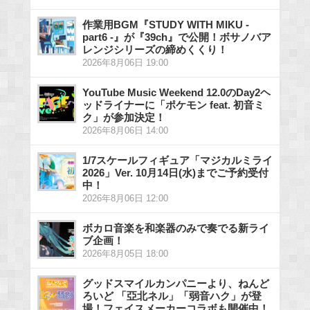
作業用BGM『STUDY WITH MIKU -
part6 -』が『39ch』で公開！ボサノバア
レンジシリーズの締めくくり！
2026年8月06日 19:00
YouTube Music Weekend 12.0のDay2ヘ
ッドライナーに「ポケモン feat. 初音ミ
ク」が参加決定！
2026年8月06日 14:00
1/7スケールフィギュア「マジカルミライ
2026」Ver. 10月14日(水)までご予約受付
中！
2026年8月06日 12:00
ボカロ音楽を和楽器のみで奏でる新ライ
ブ企画！
2026年8月05日 18:00
グッドスマイルカンパニーより、ねんど
ろいど 「亞北ネル」「弱音ハク」が登
場！フェイスメーカーコラボも開催中！