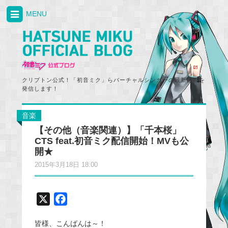
MENU
クリプトン公式！「初音ミク」らバーチャルシンガーの最新情報を
発信します！
音楽
【その他（音楽関連）】「千本桜」
CTS feat.初音ミク配信開始！MVも公
開★
2015年3月18日 18:00
X
F
a
皆様、こんばんは～！
c