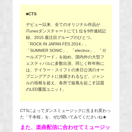
■CTS
デビュー以来、全てのオリジナル作品が
iTunesダンスチャートにて1 位を9作連続記
録、2015 最注目グループのひとつ。
「ROCK IN JAPAN FES 2014」、
「SUMMER SONIC」、「electrox」、「ガ
ールズアワード」を始め、国内外の大型フ
ェスティバルに多数出演、同じく昨年秋に
は、テイラー・スイフトの来日公演のオー
プニングアクトに抜擢されるなど、ジャン
ルの垣根を超え、各所で旋風を起こす話題
のLED覆面ユニット。
CTSによってダンスミュージックに生まれ変わっ
た「千本桜」を、ぜひ聞いてみてくださいね★
また、楽曲配信に合わせてミュージッ