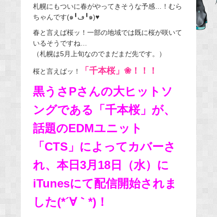
札幌にもついに春がやってきそうな予感…！むら
e
ちゃんです(๑╹ڡ╹๑)♥
b
春と言えば桜ッ！一部の地域では既に桜が咲いて
o
いるそうですね…
o
（札幌は5月上旬なのでまだまだ先です。）
k
「千本桜」❀！！！
桜と言えばッ！
黒うさPさんの大ヒットソ
ングである「千本桜」が、
話題のEDMユニット
「CTS」によってカバーさ
れ、本日3月18日（水）に
iTunesにて配信開始されま
した(*´∀｀*)！