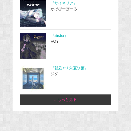
『サイネリア』
かげぴーぼーる
『Sister』
ROY
『朝凪ぐ / 朱夏氷菓』
ジグ
...もっと見る