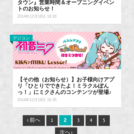
タウン』営業時間＆オープニングイベン
トのお知らせ！
2014年12月18日 19:18
デジコン
【その他（お知らせ）】お子様向けアプ
リ「ひとりでできたよ！ミラクルぽん
っ！」にミクさんのコンテンツが登場♪
2014年12月18日 16:35
Post
2
‹ 前へ
1
3
4
5
navigation
次へ ›