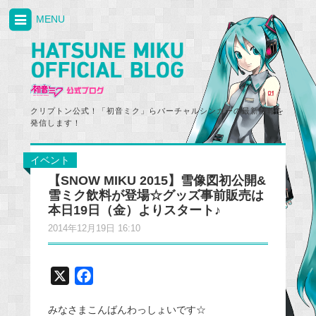
MENU
クリプトン公式！「初音ミク」らバーチャルシンガーの最新情報を
発信します！
イベント
【SNOW MIKU 2015】雪像図初公開&
雪ミク飲料が登場☆グッズ事前販売は
本日19日（金）よりスタート♪
2014年12月19日 16:10
X
F
a
みなさまこんばんわっしょいです☆
c