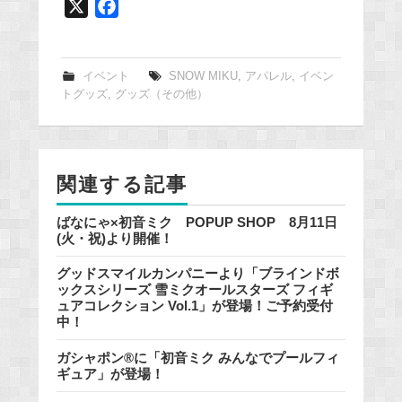
X
F
a
c
e
イベント
SNOW MIKU
,
アパレル
,
イベン
トグッズ
,
グッズ（その他）
b
o
o
k
関連する記事
ばなにゃ×初音ミク POPUP SHOP 8月11日
(火・祝)より開催！
グッドスマイルカンパニーより「ブラインドボ
ックスシリーズ 雪ミクオールスターズ フィギ
ュアコレクション Vol.1」が登場！ご予約受付
中！
ガシャポン®に「初音ミク みんなでプールフィ
ギュア」が登場！