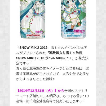
「SNOW MIKU 2015」
雪ミクのメインビジュア
ルがプリントされた
『乳酸菌入り雪ミク飲料
SNOW MIKU 2015 ラベル 500mlPET』
が発売決
定ですっ！
真っ白な北海道の雪をイメージした当商品は、北
海道産練乳が使用されていて、まろやかでありな
がらすっきりとした後味♪
【2014年12月23日（火）】から
全国のファミリ
ーマート店舗約11,100店及び、さっぽろ雪まつり
会場・新千歳空港売店等で発売いたしますっ！