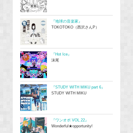
『地球の音楽家』
TOKOTOKO（西沢さんP）
『Hot Ice』
沫尾
『STUDY WITH MIKU part 6』
STUDY WITH MIKU
『ワンオポ VOL.22』
Wonderful★opportunity!