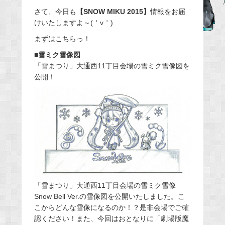
e
さて、今日も
【SNOW MIKU 2015】
情報をお届
けいたしますよ～(＇v＇)
b
o
まずはこちらっ！
o
■雪ミク雪像図
k
「雪まつり」大通西11丁目会場の雪ミク雪像図を
公開！
「雪まつり」大通西11丁目会場の雪ミク雪像
Snow Bell Ver.の雪像図を公開いたしました。こ
こからどんな雪像になるのか！？是非会場でご確
認ください！また、今回はおとなりに「劇場版魔