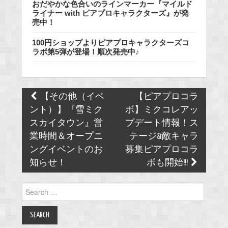
おだやかな色合いのラインマーカー『マイルド
ライナー with ピアプロキャラクターズ』が発
売中！
100円ショップよりピアプロキャラクターズコ
ラボ第5弾が登場！順次発売中♪
Post
【その他（イベ
【ピアプロコラ
navigation
ント）】『雪ミク
ボ】ミクコレアッ
スカイタウン』営
プデート情報！ス
業時間＆オープニ
テージ&敵キャラ
ングイベントのお
募集ピアプロコラ
知らせ！
ボも開始!!!
Search
for: