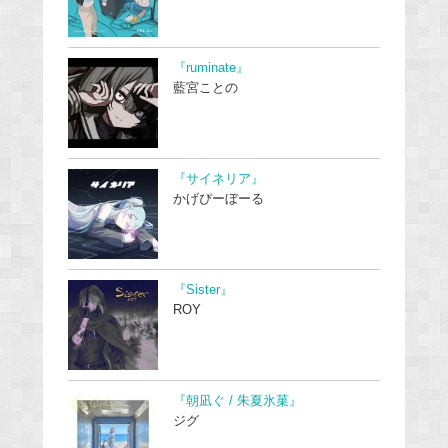
『ruminate』
藍宮ことの
『サイネリア』
かげぴーぼーる
『Sister』
ROY
『朝凪ぐ / 朱夏氷菓』
ジグ