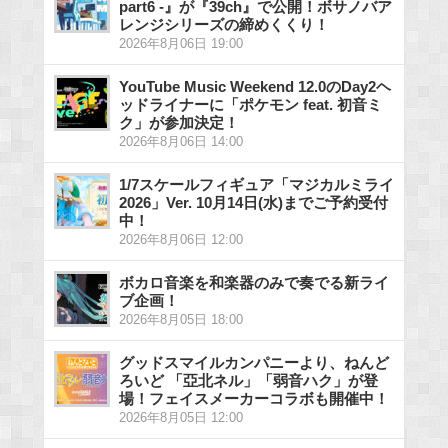
part6 -』が『39ch』で公開！ボサノバア
レンジシリーズの締めくくり！
2026年8月06日 19:00
YouTube Music Weekend 12.0のDay2ヘ
ッドライナーに「ポケモン feat. 初音ミ
ク」が参加決定！
2026年8月06日 14:00
1/7スケールフィギュア「マジカルミライ
2026」Ver. 10月14日(水)までご予約受付
中！
2026年8月06日 12:00
ボカロ音楽を和楽器のみで奏でる新ライ
ブ企画！
2026年8月05日 18:00
グッドスマイルカンパニーより、ねんど
ろいど 「亞北ネル」「弱音ハク」が登
場！フェイスメーカーコラボも開催中！
2026年8月05日 12:00