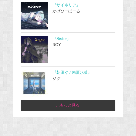
『サイネリア』
かげぴーぼーる
『Sister』
ROY
『朝凪ぐ / 朱夏氷菓』
ジグ
...もっと見る