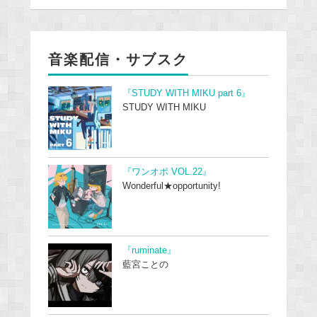
音楽配信・サブスク
『STUDY WITH MIKU part 6』
STUDY WITH MIKU
『ワンオポ VOL.22』
Wonderful★opportunity!
『ruminate』
藍宮ことの