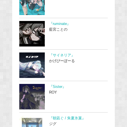
『ruminate』
藍宮ことの
『サイネリア』
かげぴーぼーる
『Sister』
ROY
『朝凪ぐ / 朱夏氷菓』
ジグ