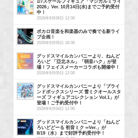
1/7スケールフィギュア「マジカルミライ
2026」Ver. 10月14日(水)までご予約受付
中！
2026年8月06日 12:00
ボカロ音楽を和楽器のみで奏でる新ライ
ブ企画！
2026年8月05日 18:00
グッドスマイルカンパニーより、ねんど
ろいど 「亞北ネル」「弱音ハク」が登
場！フェイスメーカーコラボも開催中！
2026年8月05日 12:00
グッドスマイルカンパニーより「ブライ
ンドボックスシリーズ 雪ミクオールスタ
ーズ フィギュアコレクション Vol.1」が
登場！ご予約受付中！
2026年8月04日 12:00
グッドスマイルカンパニーより「ねんど
ろいどどーる 初音ミク ∞Ver.」が
8/19（水）まで好評予約受付中！