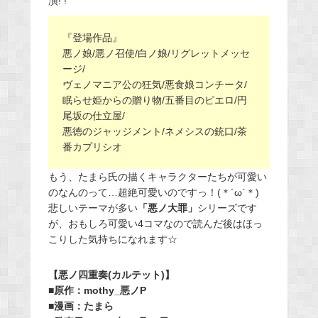
演! !
『登場作品』
悪ノ娘/悪ノ召使/白ノ娘/リグレットメッセ
ージ/
ヴェノマニア公の狂気/悪食娘コンチータ/
眠らせ姫からの贈り物/五番目のピエロ/円
尾坂の仕立屋/
悪徳のジャッジメント/ネメシスの銃口/茶
番カプリシオ
もう、たまら氏の描くキャラクターたちが可愛い
のなんのって…超絶可愛いのですっ！(＊´ω`＊)
悲しいテーマが多い
「悪ノ大罪」
シリーズです
が、おもしろ可愛い4コマなので読んだ後はほっ
こりした気持ちになれます☆
【悪ノ四重奏(カルテット)】
■原作：mothy_悪ノP
■漫画：たまら