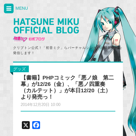
MENU
クリプトン公式！「初音ミク」らバーチャルシンガーの最新情報を
発信します！
グッズ
【書籍】PHPコミック「悪ノ娘 第二
幕」が12/26（金）、「悪ノ四重奏
（カルテット）」が本日12/20（土）
より発売っ！
2014年12月20日 10:00
X
F
a