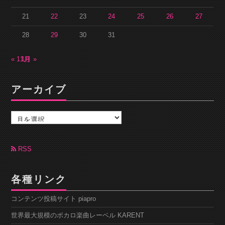
21
22
23
24
25
26
27
28
29
30
31
« 11月
1月 »
アーカイブ
ア
ー
カ
イ
ブ
RSS
各種リンク
コンテンツ投稿サイト piapro
世界最大規模のボカロ楽曲レーベル KARENT