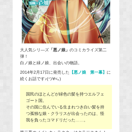
大人気シリ―ズ
「悪ノ娘」
のコミカライズ第二
弾！
白ノ娘と緑ノ娘、出会いの物語。
2014年2月17日に発売した
【悪ノ娘 第一幕】
に
続くお話です♪(つ∀<｡)
国民のほとんどが緑色の髪を持つエルフェ
ゴート国。
その国に住んでいる生まれつき白い髪を持
つ孤独な娘・クラリスが出会ったのは、怪
我を負ったコマドリだった……。