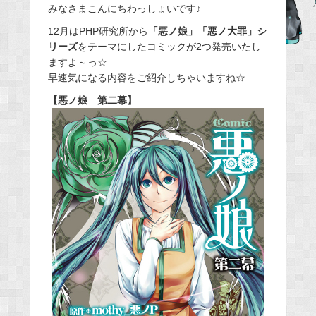
みなさまこんにちわっしょいです♪
c
e
12月はPHP研究所から
「悪ノ娘」「悪ノ大罪」シ
リーズ
をテーマにしたコミックが2つ発売いたし
b
ますよ～っ☆
o
早速気になる内容をご紹介しちゃいますね☆
o
【悪ノ娘 第二幕】
k