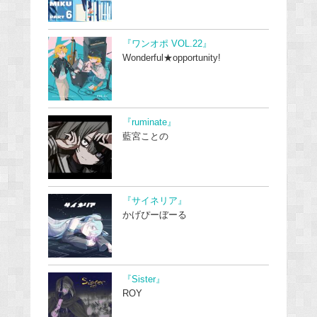
『ワンオポ VOL.22』
Wonderful★opportunity!
『ruminate』
藍宮ことの
『サイネリア』
かげぴーぼーる
『Sister』
ROY