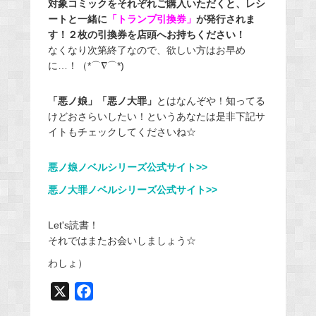
対象コミックをそれぞれご購入いただくと、レシ
ートと一緒に
「トランプ引換券」
が発行されま
す！２枚の引換券を店頭へお持ちください！
なくなり次第終了なので、欲しい方はお早め
に…！（*⌒∇⌒*)
「悪ノ娘」「悪ノ大罪」
とはなんぞや！知ってる
けどおさらいしたい！というあなたは是非下記サ
イトもチェックしてくださいね☆
悪ノ娘ノベルシリーズ公式サイト>>
悪ノ大罪ノベルシリーズ公式サイト>>
Let's読書！
それではまたお会いしましょう☆
わしょ）
X
F
a