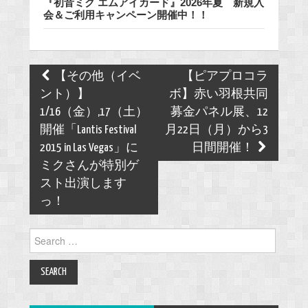
『初音ミク エムアイカード』2026年夏 新規入
会＆ご利用キャンペーン開催中！！
Post
【その他（イベ
【ピアプロコラ
navigation
ント）】
ボ】赤い羽根共同
1/16（金）,17（土）
募金パネル展、12
開催「Lantis Festival
月22日（月）から3
2015 in Las Vegas」に
日間開催！
ミクさんが特別ゲ
スト出演します
っ！
Search
for: