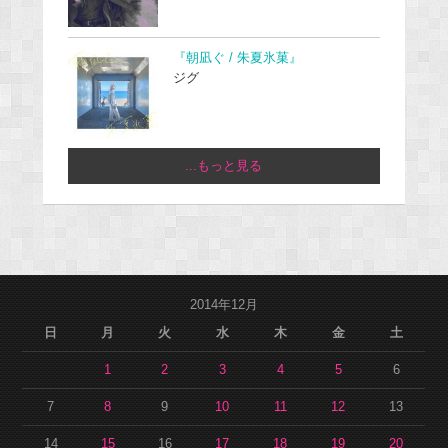
『朝凪ぐ / 朱夏氷菓』
ジグ
...もっと見る
2014年12月
日
月
火
水
木
金
土
1
2
3
4
5
6
7
8
9
10
11
12
13
14
15
16
17
18
19
20