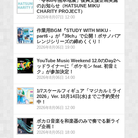
「令和8年熊本地震」復興支援企画実施
のお知らせ（HATSUNE MIKU
CHARITY PROJECT）
2026年8月07日 12:00
作業用BGM『STUDY WITH MIKU -
part6 -』が『39ch』で公開！ボサノバア
レンジシリーズの締めくくり！
2026年8月06日 19:00
YouTube Music Weekend 12.0のDay2ヘ
ッドライナーに「ポケモン feat. 初音ミ
ク」が参加決定！
2026年8月06日 14:00
1/7スケールフィギュア「マジカルミライ
2026」Ver. 10月14日(水)までご予約受付
中！
2026年8月06日 12:00
ボカロ音楽を和楽器のみで奏でる新ライ
ブ企画！
2026年8月05日 18:00