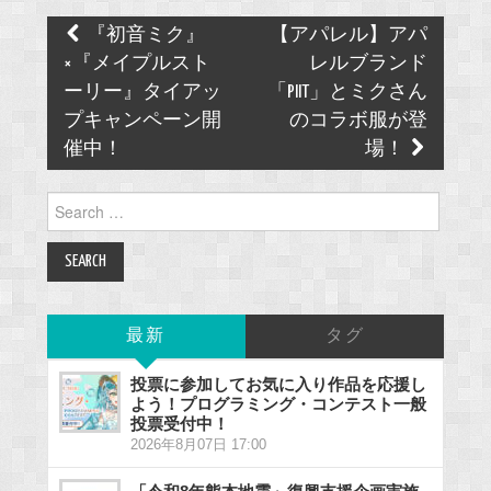
Post
『初音ミク』
【アパレル】アパ
navigation
×『メイプルスト
レルブランド
ーリー』タイアッ
「PIIT」とミクさん
プキャンペーン開
のコラボ服が登
催中！
場！
Search
for:
最新
タグ
投票に参加してお気に入り作品を応援し
よう！プログラミング・コンテスト一般
投票受付中！
2026年8月07日 17:00