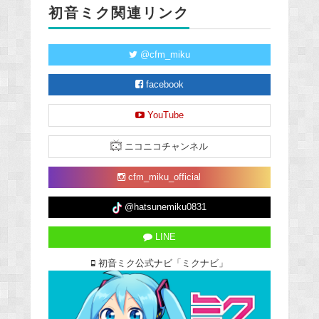
初音ミク関連リンク
@cfm_miku
facebook
YouTube
ニコニコチャンネル
cfm_miku_official
@hatsunemiku0831
LINE
初音ミク公式ナビ「ミクナビ」