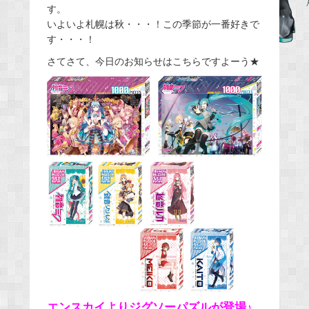
す。
e
いよいよ札幌は秋・・・！この季節が一番好きで
b
す・・・！
o
さてさて、今日のお知らせはこちらですよーう★
o
k
エンスカイよりジグソーパズルが登場♪