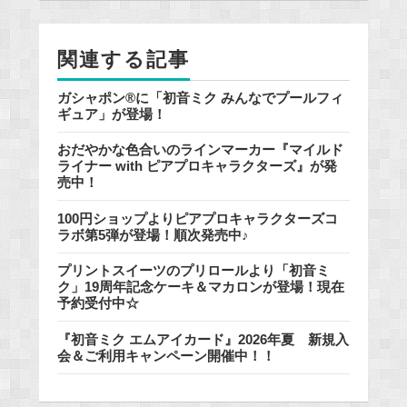
o
o
関連する記事
k
ガシャポン®に「初音ミク みんなでプールフィ
ギュア」が登場！
おだやかな色合いのラインマーカー『マイルド
ライナー with ピアプロキャラクターズ』が発
売中！
100円ショップよりピアプロキャラクターズコ
ラボ第5弾が登場！順次発売中♪
プリントスイーツのプリロールより「初音ミ
ク」19周年記念ケーキ＆マカロンが登場！現在
予約受付中☆
『初音ミク エムアイカード』2026年夏 新規入
会＆ご利用キャンペーン開催中！！