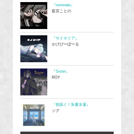
『ruminate』
藍宮ことの
『サイネリア』
かげぴーぼーる
『Sister』
ROY
『朝凪ぐ / 朱夏氷菓』
ジグ