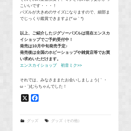
こいいです・・・！
パズルが大きめのサイズになりますので、細部ま
でじっくり鑑賞できますよ(*´ω｀*)
以上、ご紹介したジグソーパズルは現在エンスカ
イショップでご予約受付中！
発売は10月中旬発売予定♪
発売後は全国のホビーショップや雑貨店等でお買
い求めいただけます。
エンスカイショップ 初音ミク>>
それでは、みなさままたお会いしましょう(｀・
ω・´)むらちゃんでした！
X
F
a
c
e
グッズ
グッズ（その他）
b