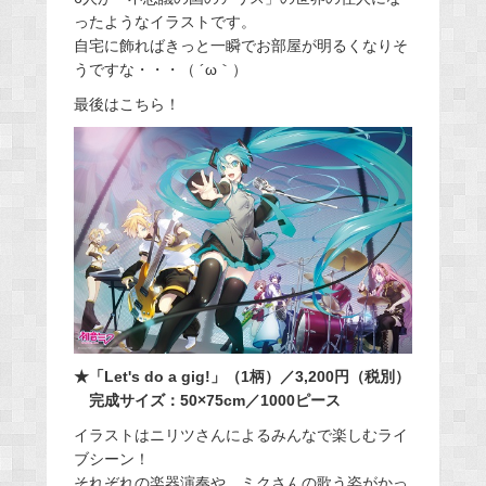
ったようなイラストです。
自宅に飾ればきっと一瞬でお部屋が明るくなりそ
うですな・・・（ ´ω｀）
最後はこちら！
★「Let's do a gig!」（1柄）／3,200円（税別）
完成サイズ：50×75cm／1000ピース
イラストはニリツさんによるみんなで楽しむライ
ブシーン！
それぞれの楽器演奏や、ミクさんの歌う姿がかっ