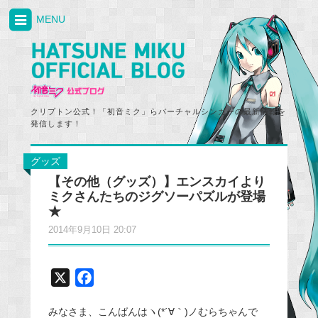
MENU
クリプトン公式！「初音ミク」らバーチャルシンガーの最新情報を
発信します！
グッズ
【その他（グッズ）】エンスカイより
ミクさんたちのジグソーパズルが登場
★
2014年9月10日 20:07
X
F
a
みなさま、こんばんはヽ(*´∀｀)ノむらちゃんで
c