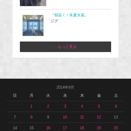
『朝凪ぐ / 朱夏氷菓』
ジグ
...もっと見る
2014年9月
日
月
火
水
木
金
土
1
2
3
4
5
6
7
8
9
10
11
12
13
14
15
16
17
18
19
20