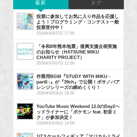
最新
タグ
投票に参加してお気に入り作品を応援し
よう！プログラミング・コンテスト一般
投票受付中！
2026年8月07日 17:00
「令和8年熊本地震」復興支援企画実施
のお知らせ（HATSUNE MIKU
CHARITY PROJECT）
2026年8月07日 12:00
作業用BGM『STUDY WITH MIKU -
part6 -』が『39ch』で公開！ボサノバア
レンジシリーズの締めくくり！
2026年8月06日 19:00
YouTube Music Weekend 12.0のDay2ヘ
ッドライナーに「ポケモン feat. 初音ミ
ク」が参加決定！
2026年8月06日 14:00
1/7スケールフィギュア「マジカルミライ