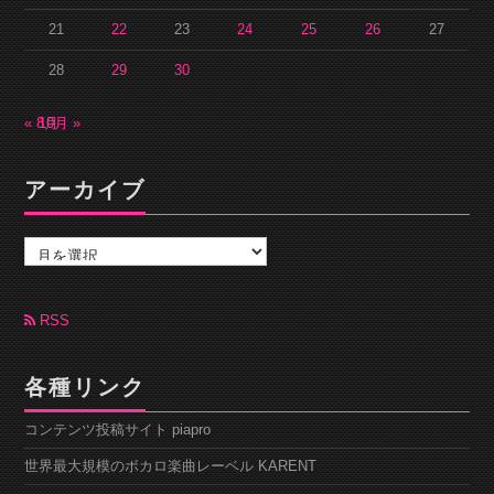
21
22
23
24
25
26
27
28
29
30
« 8月
10月 »
アーカイブ
ア
ー
カ
イ
ブ
RSS
各種リンク
コンテンツ投稿サイト piapro
世界最大規模のボカロ楽曲レーベル KARENT