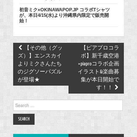
初音ミク×OKINAWAPOP.JP コラボTシャツ
が、本日4/15(水)より沖縄県内限定で販売開
始！
Post
【その他（グッ
【ピアプロコラ
navigation
ズ）】エンスカイ
ボ】新千歳空港
よりミクさんたち
×piaproコラボ企画
のジグソーパズル
イラスト&楽曲募
が登場★
集が本日開始で
す！！
Search
for: