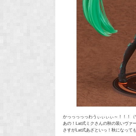
かっっっっっわうぃぃぃぃ～！！！（*
あの！Lat式ミクさんの秋の装いヴァ
さすがLat式あざといっ！秋になっても