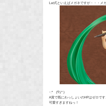
Lat式といえばメガネですが・・・メ
･:*ゞ(∇≦* )
A賞で既にわっしょいのHPはゼロです
可愛すぎますねっ！