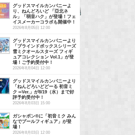
グッドスマイルカンパニーよ
り、ねんどろいど 「亞北ネ
ル」「弱音ハク」が登場！フェ
イスメーカーコラボも開催中！
2026年8月05日 12:00
グッドスマイルカンパニーより
「ブラインドボックスシリーズ
雪ミクオールスターズ フィギ
ュアコレクション Vol.1」が登
場！ご予約受付中！
2026年8月04日 12:00
グッドスマイルカンパニーより
「ねんどろいどどーる 初音ミ
ク ∞Ver.」が8/19（水）まで好
評予約受付中！
2026年8月03日 15:00
ガシャポン®に「初音ミク みん
なでプールフィギュア」が登
場！
2026年8月03日 12:00