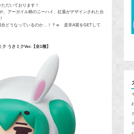
いただいております！
や、アーガイル柄のニーハイ、紅葉がデザインされた台
！
.の場合どうなっているのか…！？ｗ 是非A賞をGETして
 うさミクVer.【全1種】