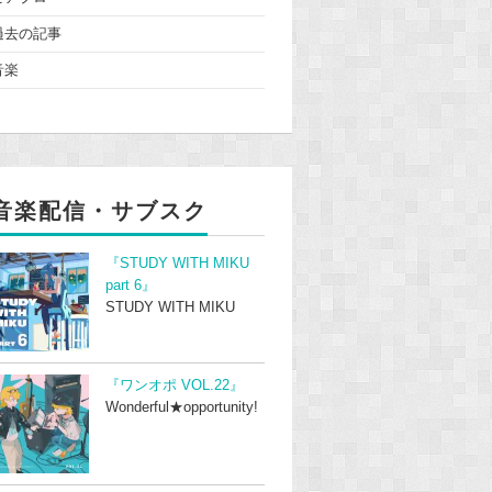
過去の記事
音楽
音楽配信・サブスク
『STUDY WITH MIKU
part 6』
STUDY WITH MIKU
『ワンオポ VOL.22』
Wonderful★opportunity!