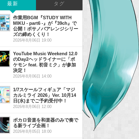
最新
タグ
作業用BGM『STUDY WITH
MIKU - part6 -』が『39ch』で
公開！ボサノバアレンジシリー
ズの締めくくり！
2026年8月06日 19:00
YouTube Music Weekend 12.0
のDay2ヘッドライナーに「ポ
ケモン feat. 初音ミク」が参加
決定！
2026年8月06日 14:00
1/7スケールフィギュア「マジ
カルミライ 2026」Ver. 10月14
日(水)までご予約受付中！
2026年8月06日 12:00
ボカロ音楽を和楽器のみで奏で
る新ライブ企画！
2026年8月05日 18:00