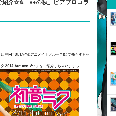
r.」のご紹介☆&「●●の秋」ピアプロコラ
舗]+[TSUTAYA&アニメイトグループ]にて発売する商
2014 Autumn Ver.」
をご紹介しちゃいますっ！