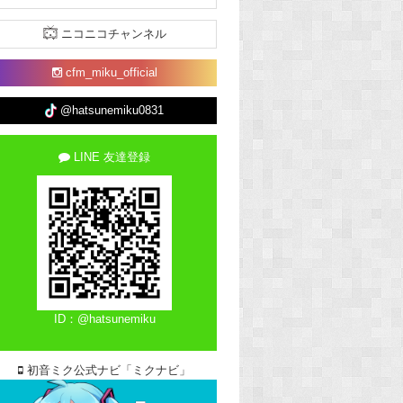
ニコニコチャンネル
cfm_miku_official
@hatsunemiku0831
LINE 友達登録
ID：@hatsunemiku
初音ミク公式ナビ「ミクナビ」