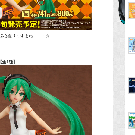
様心躍りますよね・・・☆
.【全1種】