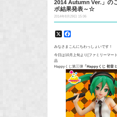
2014 Autumn Ve
ボ結果発表～☆
2014年8月29日 15:06
X
F
a
みなさまこんにちわっしょいです！
c
e
今日は10月上旬より[ファミリーマート店
品
b
Happyくじ第三弾
「Happyくじ 初音ミク 
o
o
k