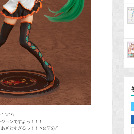
｀▽´*）
ージョンですよっ！！！
あざとすぎるっ！！ヾ(≧▽≦)ﾉﾞ