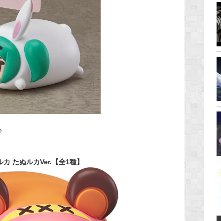
♪
 たぬルカVer.【全1種】