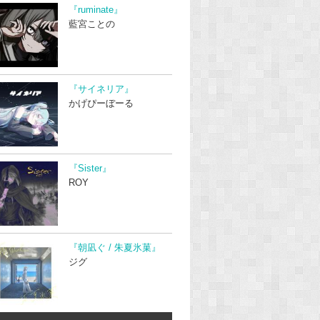
『ruminate』
藍宮ことの
『サイネリア』
かげぴーぼーる
『Sister』
ROY
『朝凪ぐ / 朱夏氷菓』
ジグ