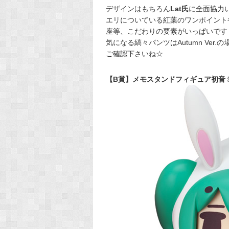
デザインはもちろん
Lat氏
に全面協力
エリについている紅葉のワンポイント
座等、こだわりの要素がいっぱいです
気になる縞々パンツはAutumn Ver
ご確認下さいね☆
【B賞】メモスタンドフィギュア初音ミク