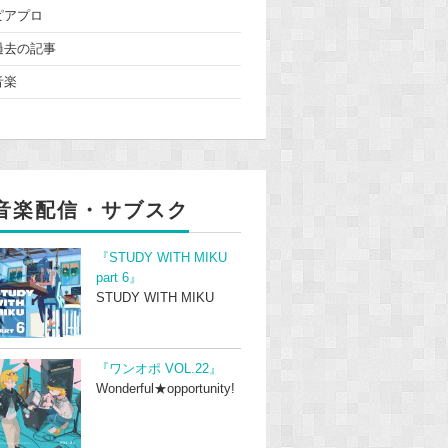
ピアプロ
過去の記事
音楽
音楽配信・サブスク
『STUDY WITH MIKU
part 6』
STUDY WITH MIKU
『ワンオポ VOL.22』
Wonderful★opportunity!