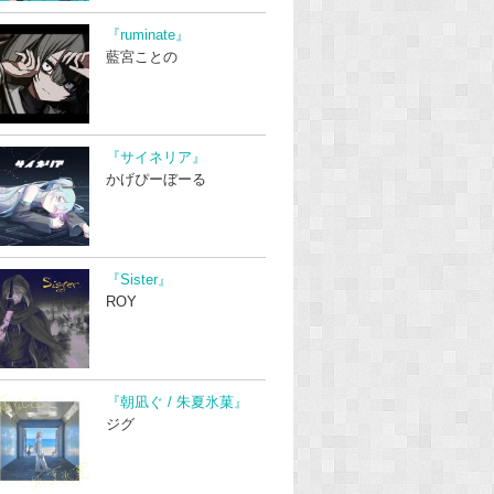
『ruminate』
藍宮ことの
『サイネリア』
かげぴーぼーる
『Sister』
ROY
『朝凪ぐ / 朱夏氷菓』
ジグ