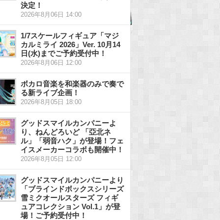
決定！
2026年8月06日 14:00
1/7スケールフィギュア「マジ
カルミライ 2026」Ver. 10月14
日(水)までご予約受付中！
2026年8月06日 12:00
ボカロ音楽を和楽器のみで奏で
る新ライブ企画！
2026年8月05日 18:00
グッドスマイルカンパニーよ
り、ねんどろいど 「亞北ネ
ル」「弱音ハク」が登場！フェ
イスメーカーコラボも開催中！
2026年8月05日 12:00
グッドスマイルカンパニーより
「ブラインドボックスシリーズ
雪ミクオールスターズ フィギ
ュアコレクション Vol.1」が登
場！ご予約受付中！