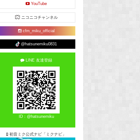
YouTube
ニコニコチャンネル
cfm_miku_official
@hatsunemiku0831
LINE 友達登録
ID：@hatsunemiku
初音ミク公式ナビ「ミクナビ」