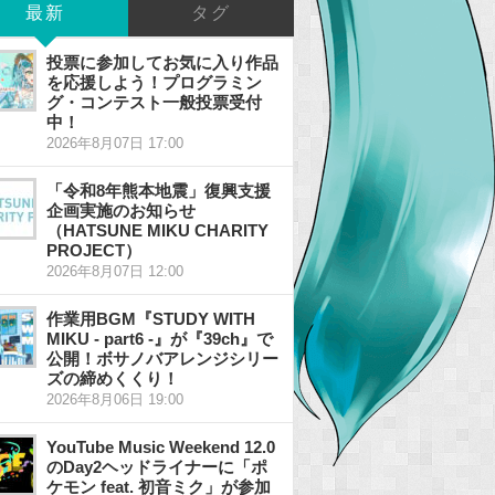
最新
タグ
投票に参加してお気に入り作品
を応援しよう！プログラミン
グ・コンテスト一般投票受付
中！
2026年8月07日 17:00
「令和8年熊本地震」復興支援
企画実施のお知らせ
（HATSUNE MIKU CHARITY
PROJECT）
2026年8月07日 12:00
作業用BGM『STUDY WITH
MIKU - part6 -』が『39ch』で
公開！ボサノバアレンジシリー
ズの締めくくり！
2026年8月06日 19:00
YouTube Music Weekend 12.0
のDay2ヘッドライナーに「ポ
ケモン feat. 初音ミク」が参加