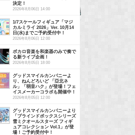
決定！
2026年8月06日 14:00
1/7スケールフィギュア「マジ
カルミライ 2026」Ver. 10月14
日(水)までご予約受付中！
2026年8月06日 12:00
ボカロ音楽を和楽器のみで奏で
る新ライブ企画！
2026年8月05日 18:00
グッドスマイルカンパニーよ
り、ねんどろいど 「亞北ネ
ル」「弱音ハク」が登場！フェ
イスメーカーコラボも開催中！
2026年8月05日 12:00
グッドスマイルカンパニーより
「ブラインドボックスシリーズ
雪ミクオールスターズ フィギ
ュアコレクション Vol.1」が登
場！ご予約受付中！