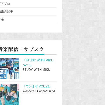
ピアプロ
過去の記事
音楽
音楽配信・サブスク
『STUDY WITH MIKU
part 6』
STUDY WITH MIKU
『ワンオポ VOL.22』
Wonderful★opportunity!