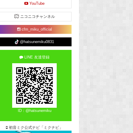
YouTube
ニコニコチャンネル
cfm_miku_official
@hatsunemiku0831
LINE 友達登録
ID：@hatsunemiku
初音ミク公式ナビ「ミクナビ」