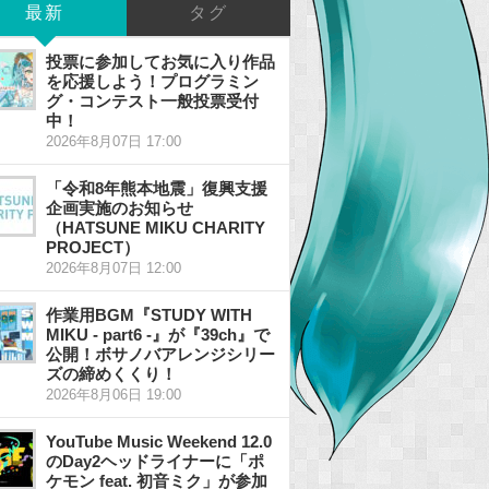
最新
タグ
投票に参加してお気に入り作品
を応援しよう！プログラミン
グ・コンテスト一般投票受付
中！
2026年8月07日 17:00
「令和8年熊本地震」復興支援
企画実施のお知らせ
（HATSUNE MIKU CHARITY
PROJECT）
2026年8月07日 12:00
作業用BGM『STUDY WITH
MIKU - part6 -』が『39ch』で
公開！ボサノバアレンジシリー
ズの締めくくり！
2026年8月06日 19:00
YouTube Music Weekend 12.0
のDay2ヘッドライナーに「ポ
ケモン feat. 初音ミク」が参加