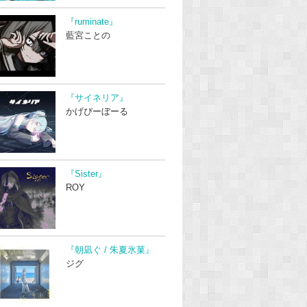
『ruminate』
藍宮ことの
『サイネリア』
かげぴーぼーる
『Sister』
ROY
『朝凪ぐ / 朱夏氷菓』
ジグ