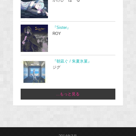
かげぴーぼーる
『Sister』
ROY
『朝凪ぐ / 朱夏氷菓』
ジグ
...もっと見る