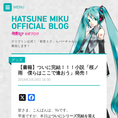
MENU
クリプトン公式！「初音ミク」らバーチャルシンガーの最新情報を
発信します！
グッズ
【書籍】ついに完結！！！小説「桜ノ
雨 僕らはここで逢おう」発売！
2014年3月24日 16:00
X
F
a
皆さま、こんばんは、Yuです。
c
早速ですが、本日は
ついにシリーズ完結を迎え
e