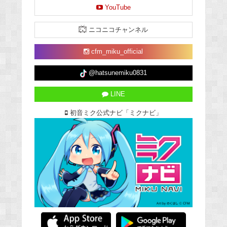
YouTube
ニコニコチャンネル
cfm_miku_official
@hatsunemiku0831
LINE
初音ミク公式ナビ「ミクナビ」