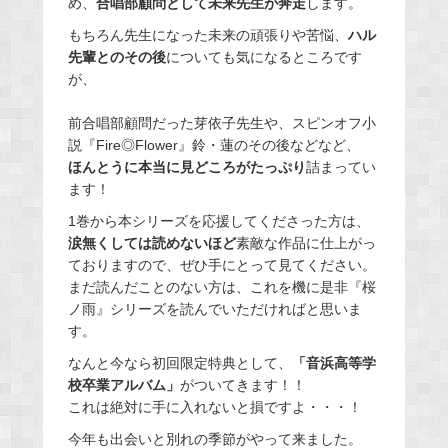
め、
合唱部顧問として未来先生が奔走
します。
もちろん先生になった未来の頑張りや苦悩、
ハル
先輩とのその後
についても気になるところです
が、
前合唱部顧問だった芽依子先生や、スピンオフ小
説『Fire◎Flower』鈴・蓮のその後などなど、
ほんとうに本当に見どころがたっぷり
詰まってい
ます！
1巻から本シリーズを応援してくださった方は、
涙無くしては読めないほど
素敵な作品に仕上がっ
ておりますので、ぜひ手にとって見てください。
まだ読んだことのない方は、これを機に是非『桜
ノ雨』シリーズを読んでいただければと思いま
す。
なんと今なら初回限定特典として、
「音浜高等学
校卒業アルバム」
がついてきます！！
これは絶対に手に入れないと損ですよ・・・！
今年も出会いと別れの季節がやって来ました。