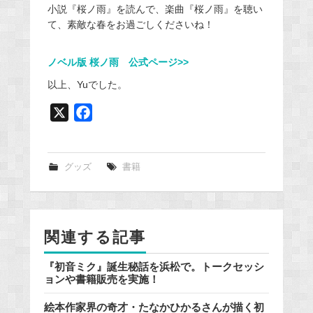
小説『桜ノ雨』を読んで、楽曲『桜ノ雨』を聴い
て、素敵な春をお過ごしくださいね！
ノベル版 桜ノ雨 公式ページ>>
以上、Yuでした。
X
F
a
c
e
グッズ
書籍
b
o
o
関連する記事
k
『初音ミク』誕生秘話を浜松で。トークセッシ
ョンや書籍販売を実施！
絵本作家界の奇才・たなかひかるさんが描く初