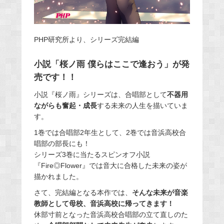
PHP研究所より、シリーズ完結編
小説「桜ノ雨 僕らはここで逢おう」が発
売です！！
小説『桜ノ雨』シリーズは、合唱部として
不器用
ながらも奮起・成長
する未来の人生を描いていま
す。
1巻では合唱部2年生として、2巻では音浜高校合
唱部の部長にも！
シリーズ3巻に当たるスピンオフ小説
『Fire◎Flower』では音大に合格した未来の姿が
描かれました。
さて、完結編となる本作では、
そんな未来が音楽
教師として母校、音浜高校に帰ってきます！
休部寸前となった音浜高校合唱部の立て直しのた