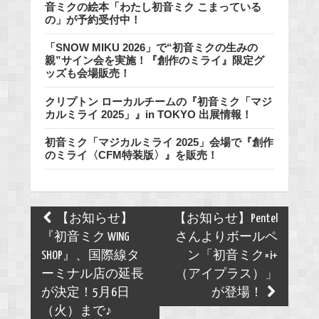
音ミクの絵本「わたし初音ミク こまっている
の」が予約受付中！
「SNOW MIKU 2026」で“初音ミクの生みの
親”サイン会を実施！『創作のミライ』限定グ
ッズも会場販売！
クリプトン ローカルチームの『初音ミク「マジ
カルミライ 2025」』in TOKYO 出展情報！
初音ミク「マジカルミライ 2025」会場で『創作
のミライ〈CFM特装版〉』を販売！
Post
【お知らせ】
【お知らせ】Pentel
navigation
『初音ミク WING
さんよりボールペ
SHOP』、国際線タ
ン「初音ミク×i+
ーミナル店の延長
（アイプラス）」
が決定！5月6日
が登場！
（火）まで♪