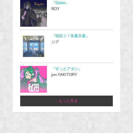
『Sister』
ROY
『朝凪ぐ / 朱夏氷菓』
ジグ
『ずっとアタシ』
jon-YAKITORY
...もっと見る