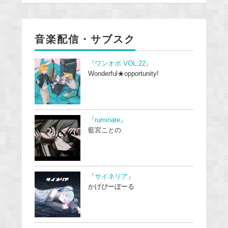
音楽配信・サブスク
『ワンオポ VOL.22』
Wonderful★opportunity!
『ruminate』
藍宮ことの
『サイネリア』
かげぴーぼーる