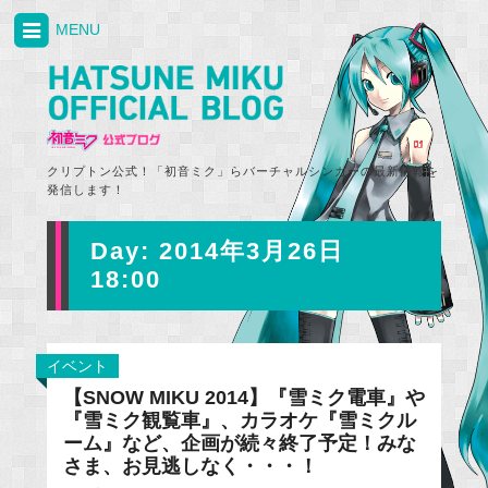
MENU
クリプトン公式！「初音ミク」らバーチャルシンガーの最新情報を
発信します！
Day:
2014年3月26日
18:00
イベント
【SNOW MIKU 2014】『雪ミク電車』や
『雪ミク観覧車』、カラオケ『雪ミクル
ーム』など、企画が続々終了予定！みな
さま、お見逃しなく・・・！